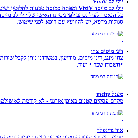
יולי לב VixiV
יולי לב מייסד VixiV ומפתח כמוסה טבעית
סגולות מרפא, יש להיוועץ עם רופא לפני שימוש.
דיני מיסים צחי
צחי מנע, דיני מיסים, מודיעין, במשרדנו ניתן לקבל שירות
*חשבות שכר * ועוד.
מעגל mcity
מקדם עסקים קטנים באופן אורגני - לא קודמת לא שילמ
אור גרינפלד
מחזיק תיקים: קידום עסקים קטנים וטיפוח יזמות ותיק שווי