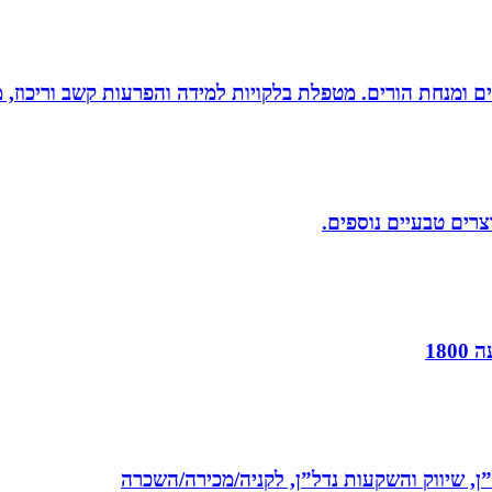
רים ומנחת הורים. מטפלת בלקויות למידה והפרעות קשב וריכוז,
וצרים טבעיים נוספים.
18
ל”ן, שיווק והשקעות נדל”ן, לקניה/מכירה/השכרה