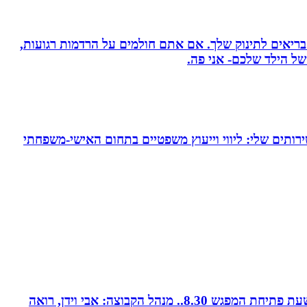
 בריאים לתינוק שלך. אם אתם חולמים על הרדמות רגועות,
ל הילד שלכם- אני פה.
ירותים שלי: ליווי וייעוץ משפטיים בתחום האישי-משפחתי
קבוצת נטוורקינג זומית קטנה ואיכותית. בין המשכימות ראשונות. נפגשת בימי חמישי אחת לשבועיים החל משעה 8.00. שעת פתיחת המפגש 8.30.. מנהל הקבוצה: אבי וידן, רואה