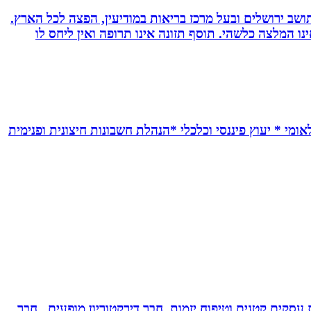
 ועוד. תושב ירושלים ובעל מרכז בריאות במודיעין, הפצה לכל הארץ.
אימץ את השיטה, האמור לעיל אינו המלצה כלשהי. תוסף תזונה אינו תרופה ואין ליחס לו
אומי * יעוץ פיננסי וכלכלי *הנהלת חשבונות חיצונית ופנימית
ת עסקים קטנים וטיפוח יזמות, חבר דירקטוריון מופעים., חבר