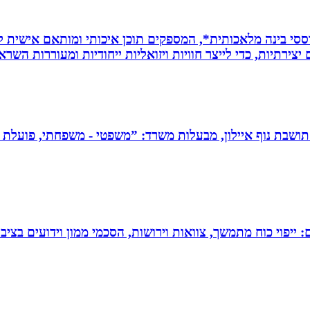
ת *סרטונים מבוססי בינה מלאכותית*, המספקים תוכן איכותי ומותאם אי
ירתיות, כדי לייצר חוויות ויזואליות ייחודיות ומעוררות השרא
תושבת נוף איילון, מבעלות משרד: ”משפטי - משפחתי, פועלת בש
יפוי כוח מתמשך, צוואות וירושות, הסכמי ממון וידועים בציבו