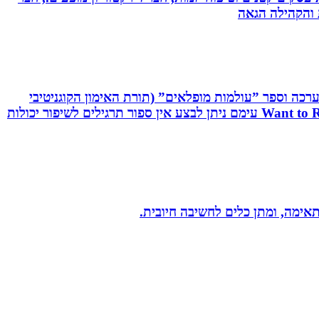
ת והקהילה הגאה
שיטת C.R.T - Cognitive Reaction Training המשלבת אפליקציה, ערכה וספר ”עולמות מופלאים” (תורת האימון הקוגניטיבי
תגובתי). שיטה ייחודית לשיפור יכולות מוחיות-מוטוריות. השיטה משולבת אפליקציה ייחודית וערכה ייעודיות בשם: Want to React עימם ניתן לבצע אין ספור תרגילים לשיפור יכולות
תאימה, ומתן כלים לחשיבה חיובית.