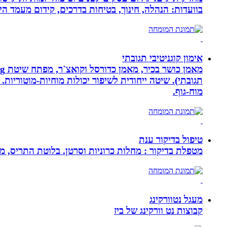
בוועדות: הנהלה, חינוך, בטיחות בדרכים, קידום מעמד ה
אימון קוגניטיבי תגובתי
מוח-גוף.
טיפול בדיקור ענת
מטפלת בדיקור : מחלות כרוניות וסרטן. בלוטת התריס, מע
מעגל נטוורקינג
קבוצות נט וורקינג של ביז