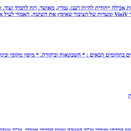
 לחלוטין ושיטת אכילה ייחודית להיות רענן, נמרץ, מאושר, רזה לתמיד
כל הנאמר לעיל נכתב לפי ניסיונו האישי של יולי לב מייסד VixiV ומעדות של הציבור ש
ים בתחומים הבאים : * חשבונאות וביקורת. * מיסוי מקומי ובינל
ת
ון חברתי ומגדרי ויו”ר הוועדה שוויון חברתי ומגדרי, ויו”ר וועד