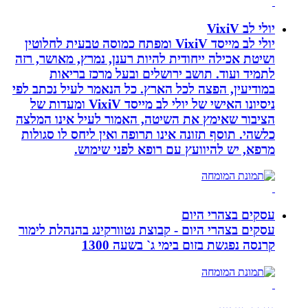
יולי לב VixiV
יולי לב מייסד VixiV ומפתח כמוסה טבעית לחלוטין
ושיטת אכילה ייחודית להיות רענן, נמרץ, מאושר, רזה
לתמיד ועוד. תושב ירושלים ובעל מרכז בריאות
במודיעין, הפצה לכל הארץ. כל הנאמר לעיל נכתב לפי
ניסיונו האישי של יולי לב מייסד VixiV ומעדות של
הציבור שאימץ את השיטה, האמור לעיל אינו המלצה
כלשהי. תוסף תזונה אינו תרופה ואין ליחס לו סגולות
מרפא, יש להיוועץ עם רופא לפני שימוש.
עסקים בצהרי היום
עסקים בצהרי היום - קבוצת נטוורקינג בהנהלת לימור
קרנסה נפגשת בזום בימי ג` בשעה 1300