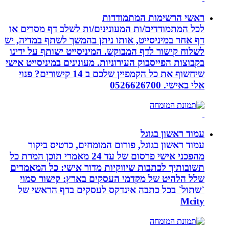
ראשי הרשימות המתמודדות
לכל המתמודדים/ות המעונינים/ות לשלב דף מסרים או
דף אחר במיניסייט, אותו ניתן בהמשך לשתף במדיה, יש
לשלוח קישור לדף המבוקש. המיניסייט ישותף על ידינו
בקבוצות הפייסבוק העירוניות. מעונינים במיניסייט אישי
שיחשוף את כל הקמפיין שלכם ב 14 קישורים? פנוי
אלי באישי. 0526626700
עמוד ראשון בגוגל
עמוד ראשון בגוגל, פורום המומחים, כרטיס ביקור
מהפכני אישי פרסום של עד 24 מאמרי תוכן המרת כל
תשובותיך לכתבות שיווקיות מדור אישי: כל המאמרים
שלל הלהיט של מקדמי העסקים בארץ: קישור סמוי
`שתול` בכל כתבה אינדקס לעסקים בדף הראשי של
Mcity