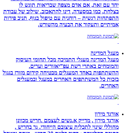
יחד עם זאת, אם אדם מצפה שבריאות תוגש לו
בצלחת, כמו במסעדה, דינו להתאכזב. שילוב של עבודת
התפתחות רגשית – רוחנית עם טיפול בגוף, תניב פירות
אמיתיים ותעקור את הבעיה מהשורש.
מעגל המדינה
מעגל המדינה מעגלי התמיכה מכל תחומי העיסוק
והמומחים באתרי רשת עפ”יאזורים וערים.
ההשתתפות באחד המעגלים מבטיחה קידום מזורז בגגול
בזכות כל המשתתפים האחרים במעגל ובמעגלים
האחרים.
אורגד מירון
אורגד מירון , מדייק א.נשים לעצמם .חריש מכוונן
מחוללי שינוי לתכלית עיצובם הייחודי. גר בחריש .