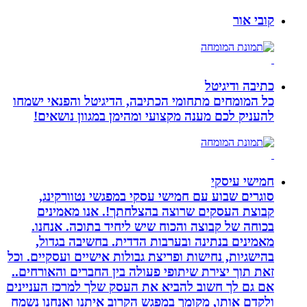
קובי אור
כתיבה ודיגיטל
כל המומחים מתחומי הכתיבה, הדיגיטל והפנאי ישמחו
להעניק לכם מענה מקצועי ומהימן במגוון נושאים!
חמישי עיסקי
סוגרים שבוע עם חמישי עסקי במפגשי נטוורקינג,
קבוצת העסקים שרוצה בהצלחתך!. אנו מאמינים
בכוחה של קבוצה והכוח שיש ליחיד בתוכה. אנחנו.
מאמינים בנתינה ובערבות הדדית. בחשיבה בגדול,
בהישגיות, נחישות ופריצת גבולות אישיים ועסקיים. וכל
זאת תוך יצירת שיתופי פעולה בין החברים והאורחים..
אם גם לך חשוב להביא את העסק שלך למרכז העניינים
ולקדם אותו, מקומך במפגש הקרוב איתנו ואנחנו נשמח