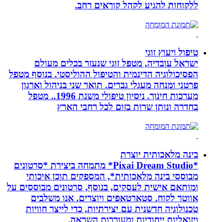
ללקוחות להגיע לקהל קוראים רחב.
טיפול ויעוץ זוגי
ישראל עובדיה, מטפל זוגי שנעזר בכלים מעולם
הפסיכולוגיה הדינמית והטיפול ההוליסטי. בנוסף מטפל
פרטני ומנחה מעגלי גברים. תואר שני בניהול וארגון
מערכות חינוך. ניסיון טיפולי משנת 1996.. מטפל
בחדרה ונותן שרות בזום לכל רחבי הארץ
בינה מלאכותית יוצרת
*Pixai Dream Studio* מתמחה ביצירת *סרטונים
מבוססי בינה מלאכותית*, המספקים תוכן איכותי
ומותאם אישית לעסקים, בנוסף, סרטונים מבוססים על
אווטר לקוח. סטארטאפים ויוצרים. אנו משלבים
טכנולוגיה חדשנית עם יצירתיות, כדי לייצר חוויות
ויזואליות ייחודיות ומעוררות השראה.