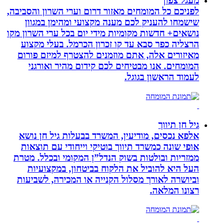
מעגל צפון
לפניכם כל המומחים מאזור דרום וערי השרון והסביבה,
שישמחו להעניק לכם מענה מקצועי ומהימן במגוון
נושאים+ חדשות מקומיות מידי יום בכל ערי השרון מקו
הרצליה כפר סבא עד קו זכרון הכרמל. בעלי מקצוע
מאיזורים אלה, אתם מוזמנים להצטרף למיזם פורום
המומחים. אנו מבטיחים לכם קידום מהיר ואורגני
לעמוד הראשון בגוגל.
גיל חן תיווך
אלפא נכסים, מודיעין, המשרד בבעלות גיל חן נושא
אופי שונה כמשרד תיווך בוטיקי וייחודי עם תוצאות
ממזריות ובולטות בשוק הנדל”ן המקומי ובכלל. מטרת
העל היא להוביל את הלקוח בביטחון, במקצועיות
וביושרה לאורך מסלול הקנייה או המכירה, לשביעות
רצונו המלאה.