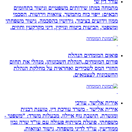
עורך דין שי
מתמחה במתן שירותים משפטיים וגישור בתחומים
הבאים: ייפוי כוח מתמשך, צוואות וירושות, הסכמי
ממון וידועים בציבור, גירושין בהסכמה, גישור משפחתי
ומשפטי, תביעות ביטוח ונזיקין, דיני מקרקעין וחוזים.
פואןם המומחים הנהלת
פורום המומחים.,הנהלת חשבונותן, מנהלי את תחום
החזרי המס לשכירים ואחראית על מחלקת הנהלת
החשבונות לעצמאים.
אירית אלישר, עורכי
אירית אלישר - משרד עורכת דין, טוענת רבנית
ומגשרת, תושבת נוף איילון, מבעלות משרד: ”משפטי -
משפחתי, פועלת בשיתוף פעולה עם עו”ד שרה נבון
ממודיעין, עו”ד לדיני משפחה, גישור וצוואות.