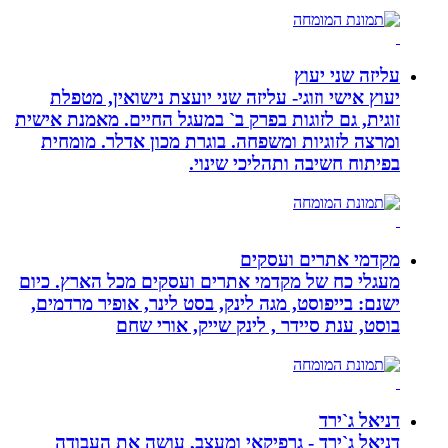
עליזה שני יעוץ
יעוץ אישי וזוגי- עליזה שני יועצת נישואין, מטפלת
זוגית, גם לזוגות בפרק ב` במעגל החיים. מאמנת אישית
ומרצה לזוגיות ומשפחה. בוגרת מכון אדלר. מומחית
בפיתוח חשיבה ותהליכי שינוי.
מקדמי אתרים ועסקים
מעגלי כח של מקדמי אתרים ועסקים מכל הארץ. כיום
ישנם: בייפוסט, מגה לינק, בסט לינר, אופיר מרדמים,
בוסט, ענת סיידר , לינק שייק, אורי שחם
דניאל ג`ירד
דניאל ג`ירד - גרפיקאי ומעצב, עושה את העבודה