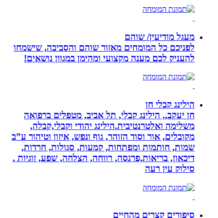
מעגל מודיעין/ שוהם
לפניכם כל המומחים מאזור שוהם והסביבה, שישמחו
להעניק לכם מענה מקצועי ומהימן במגוון נושאים!
הילינג קבלי חן
חן יעקב,, הילינג קבלי, תל אביב, מטפלים ברפואה
משלימה ואלטרנטיבית.הילינג יהודי וקבלי,קבלה,
מקובלים, אור וסוד הזוהר, גוף ונפש, איזון וטיהור ע”ב
שמות, חותמות ומפתחות, קמעות, סגולות, חרדות,
דיכאון, בריאות,פרנסה, רווחה, הצלחה, שפע, זוגיות ,
סילוק עין רעה
סיפורים קצרים מהחיים