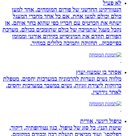
לא פעיל
הנטוורקינג החדשני של פורום המומחים. אחד למען
כולם וכולם למען אחת. אם כל אחד מחברי המעגל
ישתף את הכרטיס עם חבריו כפי שהוא בחר אותם, אז
נקבל מעגל שתמיכה של כולם שתומכים בכולם. מערכת
הפורום תקדם את המיניסייט בקידום אורגני וממומן
בפייסבוק.. תחזוקה ותמיכה כלולים במחיר.
אסתר בן שמעון-יעוץ
מלווה נשים ונערות להרמוניה במערכות יחסים, מטפלת
ברווקות ליצירת זוגיות, נשים במשבר במערכות יחסים,
לאחר גירושין.
טיפול ריגשי, אורית
שיטת הנני: כל סוג של טיפול, כגון נטורופתיה, דיקור,
רפלקסו` ועוד מביאים תועלת רבה וכבודם במקומם.