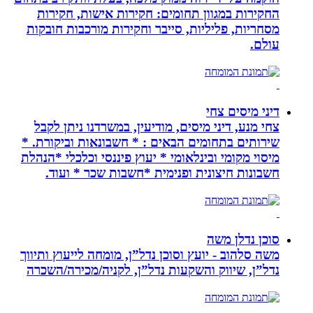
החקירות במגוון תחומים: חקירות אישות, חקירות
מסחריות, פליליות, סייבר וחקירות מורכבות חובקות
עולם.
דיני מיסים צחי
צחי מנע, דיני מיסים, מודיעין, במשרדנו ניתן לקבל
שירותים בתחומים הבאים : * חשבונאות וביקורת. *
מיסוי מקומי ובינלאומי * יעוץ פיננסי וכלכלי *הנהלת
חשבונות חיצונית ופנימית *חשבות שכר * ועוד.
סוכן נדלן משה
משה סלהוב - יועץ וסוכן נדל”ן, מומחה לייעוץ ותיווך
נדל”ן, שיווק והשקעות נדל”ן, לקניה/מכירה/השכרה