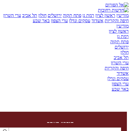
ן
ראשון לציון
רמת גן
פתח תקוה
ירושלים
חולון
תל אביב
ערי השרון
והקריות
אשדוד
עסקים ונדלן
ערי הצפון
באר שבע
ן
לציון
ן
קוה
ים
יב
שרון
והקריות
ד
 ונדלן
צפון
שבע
חיפוש באתר