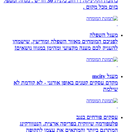
כתובת הקליניקה : רחוב כלנית 30 חריש . מנחה ומטפל
בזום מכל מקום .
מעגל השפלה
לפניכם המומחים מאזור השפלה ומודיעין, שישמחו
להעניק לכם מענה מקצועי ומהימן במגוון נושאים!
מעגל mcity
מקדם עסקים קטנים באופן אורגני - לא קודמת לא
שילמת
עסקים פורחים בנגב
פלטפורמה שיווקית בפריסה ארצית. הנטוורקינג
המתרגם ביותר והמתאים את עצמו לתקופה