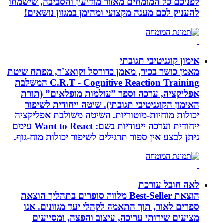
לפניכם כל המומחים מאזור מודיעין והסביבה, שישמחו
להעניק לכם מענה מקצועי ומהימן במגוון נושאים!
אימון קוגניטיבי תגובתי
מאמן כושר בכיר, מאמן כדורסל וקואצ`ר, מפתח שיטת
C.R.T - Cognitive Reaction Training המשלבת
אפליקציה, ערכה וספר ”עולמות מופלאים” (תורת
האימון הקוגניטיבי תגובתי). שיטה ייחודית לשיפור
יכולות מוחיות-מוטוריות. השיטה משולבת אפליקציה
ייחודית וערכה ייעודיות בשם: Want to React עימם
ניתן לבצע אין ספור תרגילים לשיפור יכולות מוח-גוף.
לאה חובל עורכת
הוצאת Best-Seller מלווה סופרים בתהליך הוצאת
ספרים לאור, תוך התאמה לקהלי יעד מגוונים. אנו
מציעים שירותי עריכה, עיצוב והפצה, ומסייעים