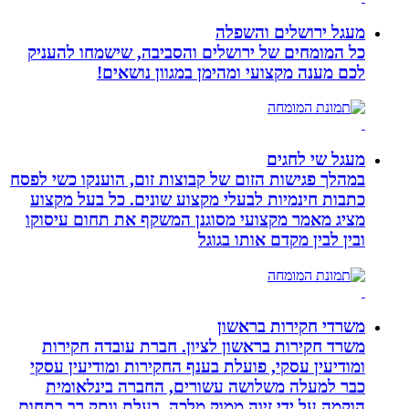
מעגל ירושלים והשפלה
כל המומחים של ירושלים והסביבה, שישמחו להעניק
לכם מענה מקצועי ומהימן במגוון נושאים!
מעגל שי לחגים
במהלך פגישות הזום של קבוצות זום, הוענקו כשי לפסח
כתבות חינמיות לבעלי מקצוע שונים. כל בעל מקצוע
מציג מאמר מקצועי מסוגנן המשקף את תחום עיסוקו
ובין לבין מקדם אותו בגוגל
משרדי חקירות בראשון
משרד חקירות בראשון לציון. חברת עובדה חקירות
ומודיעין עסקי, פועלת בענף החקירות ומודיעין עסקי
כבר למעלה משלושה עשורים, החברה בינלאומית
הוקמה על ידי זיוה ממוק מלכה, בעלת וותק רב בתחום