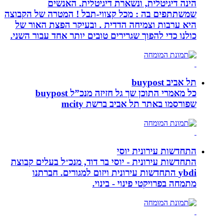
הינה דיגיטלית, ונשארת דיגיטלית. האנשים
שמשתתפים בה : מכל קצווי-תבל ! המטרה של הקבוצה
היא ערבות וצמיחה הדדית . ובעיקר הפצת האור של
כולנו כדי להפוך שגרירים טובים יותר אחד עבור השני.
תל אביב buypost
כל מאמרי התוכן שך גל חזיזה מנכ”ל buypost
שפורסמו באתר תל אביב ברשת mcity
התחדשות עירונית יוסי
התחדשות עירונית - יוסי בר דוד, מנכ״ל בעלים קבוצת
ybdi התחדשות עירונית ויזום למגורים. חברתנו
מתמחה בפרויקטי פינוי - בינוי.