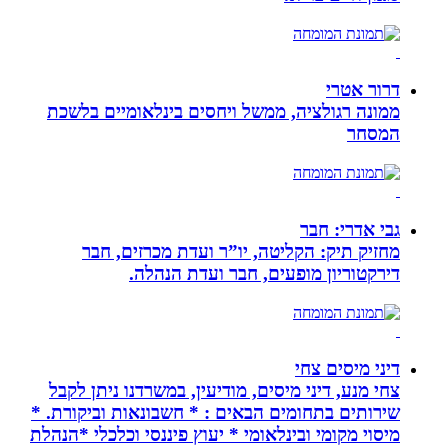
דרור אטרי
ממונה רגולציה, ממשל ויחסים בינלאומיים בלשכת
המסחר
גבי אדרי: חבר
מחזיק תיק: הקליטה, יו”ר ועדת מכרזים, חבר
דירקטוריון מופעים, חבר ועדת הנהלה.
דיני מיסים צחי
צחי מנע, דיני מיסים, מודיעין, במשרדנו ניתן לקבל
שירותים בתחומים הבאים : * חשבונאות וביקורת. *
מיסוי מקומי ובינלאומי * יעוץ פיננסי וכלכלי *הנהלת