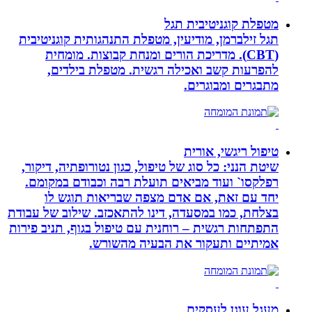
מטפלת קוגניטיבית תגל
תגל זילברמן, מודיעין, מטפלת התנהגותית קוגניטיבית
(CBT). מדריכת הורים ומנחת קבוצות. מומחית
להפרעות קשב ואכילה רגשית. מטפלת בילדים,
מתבגרים ומבוגרים.
טיפול ריגשי, אורית
שיטת הנני: כל סוג של טיפול, כגון נטורופתיה, דיקור,
רפלקסו` ועוד מביאים תועלת רבה וכבודם במקומם.
יחד עם זאת, אם אדם מצפה שבריאות תוגש לו
בצלחת, כמו במסעדה, דינו להתאכזב. שילוב של עבודת
התפתחות רגשית – רוחנית עם טיפול בגוף, תניב פירות
אמיתיים ותעקור את הבעיה מהשורש.
מעגל עוגן לעסקים