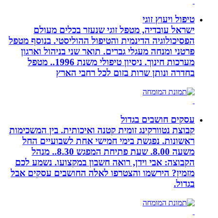
טיפול ויעוץ זוגי
ישראל עובדיה, מטפל זוגי שנעזר בכלים מעולם
הפסיכולוגיה הדינמית והטיפול ההוליסטי. בנוסף מטפל
פרטני ומנחה מעגלי גברים. תואר שני בניהול וארגון
מערכות חינוך. ניסיון טיפולי משנת 1996.. מטפל
בחדרה ונותן שרות בזום לכל רחבי הארץ
עסקים חושבים בגדול
קבוצת נטוורקינג זומית קטנה ואיכותית. בין המשכימות
ראשונות. נפגשת בימי חמישי אחת לשבועיים החל
משעה 8.00. שעת פתיחת המפגש 8.30.. מנהל
הקבוצה: אבי וידן, רואה חשבון במקצועו. נשמע לכם
מזמין? הירשמו והצטרפו לאלה החושבים עסקים אבל
בגדול.