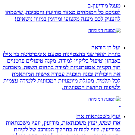
מעגל מודיעין-ב
לפניכם כל המומחים מאזור מודיעין והסביבה, שישמחו
להעניק לכם מענה מקצועי ומהימן במגוון נושאים!
יעל רן הוראה
בוגרת תואר שני בהצטיינות מטעם אוניברסיטת בר אילן
באבחון וטיפול בליקויי למידה. מקנה טיפולים פרטניים
תוך הקניית אסטרטגיות למידה בתחום השפה. מאבחנת
את היכולות ובונה תוכנית עבודה אישית המותאמת
לכל תלמיד. מסגלת מיומנויות המכוונות ללמידה עצמית
ולטיפוח תחושת המסוגלות.
יעוץ משכנתאות ארז
ארז שמש, יעוץ משכנתאות, מודיעין, יועץ משכנתאות
במודיעין. ליווי לקוחות בתהליך המורכב של לקיחת