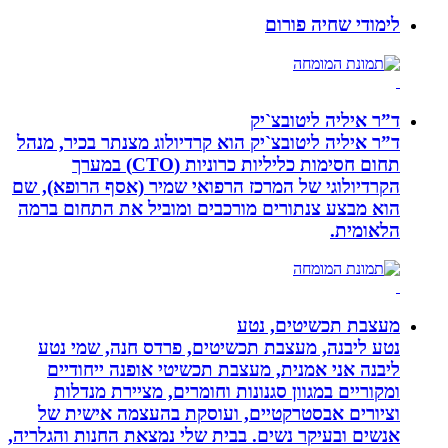
לימודי שחיה פורום
ד”ר איליה ליטובצ`יק
ד”ר איליה ליטובצ`יק הוא קרדיולוג מצנתר בכיר, מנהל
תחום חסימות כליליות כרוניות (CTO) במערך
הקרדיולוגי של המרכז הרפואי שמיר (אסף הרופא), שם
הוא מבצע צנתורים מורכבים ומוביל את התחום ברמה
הלאומית.
מעצבת תכשיטים, נטע
נטע ליבנה, מעצבת תכשיטים, פרדס חנה, שמי נטע
ליבנה אני אמנית, מעצבת תכשיטי אופנה ייחודיים
ומקוריים במגוון סגנונות וחומרים, מציירת מנדלות
וציורים אבסטרקטיים, ועוסקת בהעצמה אישית של
אנשים ובעיקר נשים. בבית שלי נמצאת החנות והגלריה,