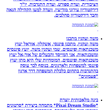
הציבורית, ועדת ספורט, ועדת התנדבות, יו”ר
דירקטוריון עירוני מודיעין, וועדה למען הקהילה הגאה
וחבר דירקטוריון סחלבים.
משה ועקנין מתכנן
משה ועקנין, מתכנן פיננסי, אשקלון, אוראל יעוץ
משכנתאות ופיננסים. שמי ועקנין משה, יועץ פיננסים
ומשכנתאות, אני המייסד והבעלים של אור-אל יעוץ
משכנתאות ופיננסים, המומחיות שלי היא מתן יעוץ
פיננסי למשפחות ולארגונים. בנוסף לכך עוסק
בהתנדבות בתחום כלכלת המשפחה דרך ארגון
”פעמונים”
בינה מלאכותית יוצרת
*Pixai Dream Studio* מתמחה ביצירת *סרטונים