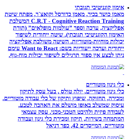
אימון קוגניטיבי תגובתי
מאמן כושר בכיר, מאמן כדורסל וקואצ`ר, מפתח שיטת
C.R.T - Cognitive Reaction Training המשלבת
אפליקציה, ערכה וספר ”עולמות מופלאים” (תורת
האימון הקוגניטיבי תגובתי). שיטה ייחודית לשיפור
יכולות מוחיות-מוטוריות. השיטה משולבת אפליקציה
ייחודית וערכה ייעודיות בשם: Want to React עימם
ניתן לבצע אין ספור תרגילים לשיפור יכולות מוח-גוף.
כלי גינון מוטוריים
כלי גינון מוטוריים, יולה טולס , בעל עסק לתיקון
ומכירה, תחזוקה, שיפוץ ותיקון של כלי עבודה מוטוריים.
עיסוק שמשלב באופן מושלם את האהבה לטבע,
לעבודה פיזית ולהיבט הטכני-מכני. עסק עצמאי
המתמחה בשירות, תיקון ומכירת כלי גינון ועבודה
מוטוריים. המייסדים 42, כפר דניאל