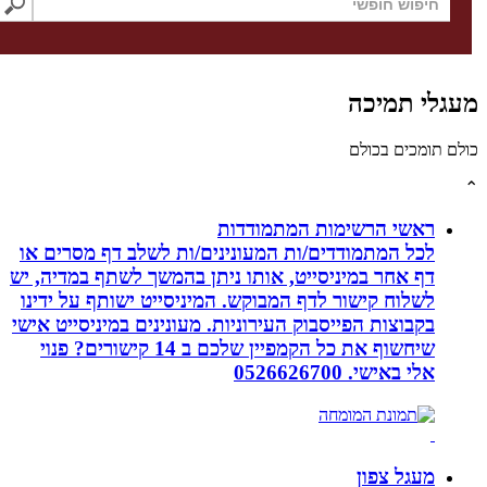
לי תמיכה
תומכים בכולם
ראשי הרשימות המתמודדות
לכל המתמודדים/ות המעונינים/ות לשלב דף מסרים או
דף אחר במיניסייט, אותו ניתן בהמשך לשתף במדיה, יש
לשלוח קישור לדף המבוקש. המיניסייט ישותף על ידינו
בקבוצות הפייסבוק העירוניות. מעונינים במיניסייט אישי
שיחשוף את כל הקמפיין שלכם ב 14 קישורים? פנוי
אלי באישי. 0526626700
מעגל צפון