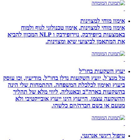
אימון מוחי למצוינות
אימון מוחי למצוינות, אימון טכנולוגי לגוף ולמוח
באמצעות ביופידבק, נוירופידבק ו NLP המכוון להביא
את המתאמן לביצועי שיא ומצוינות.
יעוץ השקעות בחו”ל
טל מנצ`ל, יועץ השקעות נדלן בחו”ל, מודיעין, וכן עוסק
ביעוץ ואימון לכלכלת המשפחה. ההתמחות שלי הינה
בהשקעות בארה”ב ובאנגליה, ליווי מלא של תהליך
ההשקעה עצמו. הייעוץ הינו ייעוץ אובייקטיבי ולא
מטעם או בשם חברה/יזם כלשהו.
טיפול ריגשי אנרגטי,