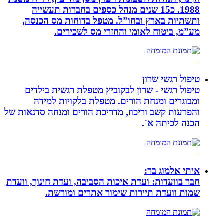
1988. כ15 שנים מנהל כספים בחברות תעשייה
ותשתיות בארץ ובחו”ל. מטפל בדוחות מס הכנסה,
מע”מ, ביטוח לאומי והחזרי מס לשכירים.
טיפול רגשי שרון
טיפול רגשי - שרון לבקוביץ מטפלת רגשית בילדים
ומבוגרים ומנחת הורים. מטפלת בלקויות למידה
והפרעות קשב וריכוז, מדריכת הורים ומנחה סדנאות של
הכנה לכיתה א`.
איתי אלמוג בר:
חבר בוועדות: ועדת איכות הסביבה, ועדת חינוך, וועדת
שמות וועדת תיירות שימור אתרים ומורשת.