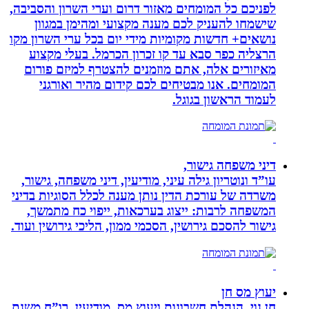
לפניכם כל המומחים מאזור דרום וערי השרון והסביבה,
שישמחו להעניק לכם מענה מקצועי ומהימן במגוון
נושאים+ חדשות מקומיות מידי יום בכל ערי השרון מקו
הרצליה כפר סבא עד קו זכרון הכרמל. בעלי מקצוע
מאיזורים אלה, אתם מוזמנים להצטרף למיזם פורום
המומחים. אנו מבטיחים לכם קידום מהיר ואורגני
לעמוד הראשון בגוגל.
דיני משפחה גישור,
עו”ד ונוטריון גילה עיני, מודיעין, דיני משפחה, גישור,
משרדה של עורכת הדין נותן מענה לכלל הסוגיות בדיני
המשפחה לרבות: ייצוג בערכאות, ייפוי כח מתמשך,
גישור להסכם גירושין, הסכמי ממון, הליכי גירושין ועוד.
יעוץ מס חן
חן נוי, הנהלת חשבונות ויעוץ מס, מודיעין, רו”ח משנת