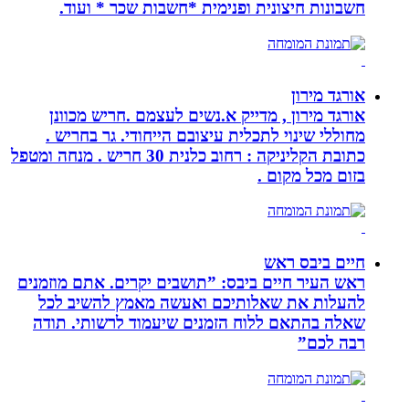
חשבונות חיצונית ופנימית *חשבות שכר * ועוד.
אורגד מירון
אורגד מירון , מדייק א.נשים לעצמם .חריש מכוונן
מחוללי שינוי לתכלית עיצובם הייחודי. גר בחריש .
כתובת הקליניקה : רחוב כלנית 30 חריש . מנחה ומטפל
בזום מכל מקום .
חיים ביבס ראש
ראש העיר חיים ביבס: ”תושבים יקרים. אתם מוזמנים
להעלות את שאלותיכם ואעשה מאמץ להשיב לכל
שאלה בהתאם ללוח הזמנים שיעמוד לרשותי. תודה
רבה לכם”