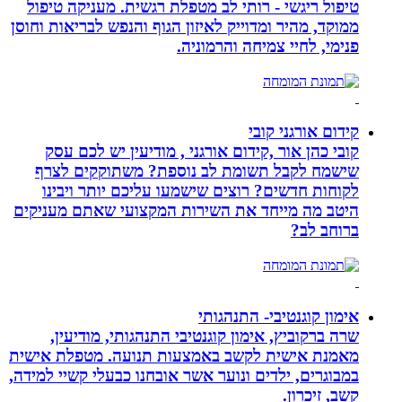
טיפול ריגשי - רותי לב מטפלת רגשית. מעניקה טיפול
ממוקד, מהיר ומדוייק לאיזון הגוף והנפש לבריאות וחוסן
פנימי, לחיי צמיחה והרמוניה.
קידום אורגני קובי
קובי כהן אור ,קידום אורגני , מודיעין יש לכם עסק
שישמח לקבל תשומת לב נוספת? משתוקקים לצרף
לקוחות חדשים? רוצים שישמעו עליכם יותר ויבינו
היטב מה מייחד את השירות המקצועי שאתם מעניקים
ברוחב לב?
אימון קוגנטיבי- התנהגותי
שרה ברקוביץ, אימון קוגנטיבי התנהגותי, מודיעין,
מאמנת אישית לקשב באמצעות תנועה. מטפלת אישית
במבוגרים, ילדים ונוער אשר אובחנו כבעלי קשיי למידה,
קשב, זיכרון.