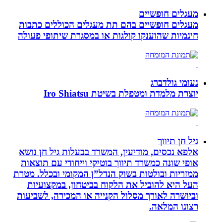
מעגלים חופשיים
מעגלים חופשיים בהם תת מעגלים הכוללים כתבות
חינמיות שהוענקו קולגות או במסגרת שיתופי פעולה
נעומי גולדברג
יוצרת מלמדת ומטפלת בשיטת Iro Shiatsu
גיל חן תיווך
אלפא נכסים, מודיעין, המשרד בבעלות גיל חן נושא
אופי שונה כמשרד תיווך בוטיקי וייחודי עם תוצאות
ממזריות ובולטות בשוק הנדל”ן המקומי ובכלל. מטרת
העל היא להוביל את הלקוח בביטחון, במקצועיות
וביושרה לאורך מסלול הקנייה או המכירה, לשביעות
רצונו המלאה.