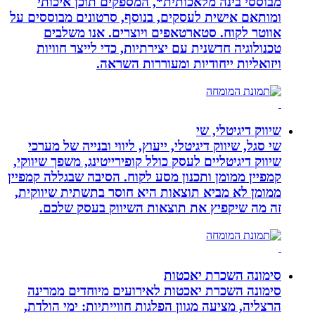
מבוססי בינה מלאכותית*, המספקים תוכן איכותי
ומותאם אישית לעסקים, בנוסף, סרטונים מבוססים על
אווטר לקוח. סטארטאפים ויוצרים. אנו משלבים
טכנולוגיה חדשנית עם יצירתיות, כדי לייצר חוויות
ויזואליות ייחודיות ומעוררות השראה.
שיווק דיגיטלי, שי
שי סגל, שיווק דיגיטלי, ייעוץ, ליווי ובנייה של מערכי
שיווק דיגיטליים לעסק כולל קופירייטינג, משפך שיווקי,
קמפיין ממומן ותכנון מסע לקוח. הסיבה שבגללה קמפיין
ממומן לא מביא תוצאות היא חוסר בתשתית שיווקית,
זה מה שיקפיץ את תוצאות השיווק בעסק שלכם.
סימונה השכרת יאכטות
סימונה השכרת יאכטות לאירועים מיוחדים ממרינה
הרצליה, מציעה מגוון הפלגות חווייתיות: ימי הולדת,