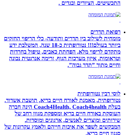
התכשיטים, הציורים ובגדים .
רפואת תדרים
מומחית לשילוב בין תדרים ותודעה- כלי הריפוי החזקים
ביותר בעולם!!! נטורופתית כ-18 שנה, המשלבת ידע
מתקדם לריפוי מלא, הפחתת כאבים, טיפול בחרדות
וטראומות, איזון מערכות הגוף, זרימה אנרגטית נכונה
וחיים מתוך ”תדר גבוה”.
לוסי רבין נטורופתית
נטורופתית, מאמנת לאורח חיים בריא, תושבת אשדוד.
בעלת Coach4Health, Coach4health הינה חברה
העוסקת באורח חיים בריא ומספקת מגוון רחב של
שירותים ומוצרים לאנשים, ארגונים ומוסדות,
המבקשים לשפר את איכות חייהם ולאמץ עקרונות של
סגנון חיים בריא.