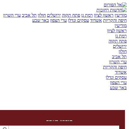
ן
ראשון לציון
רמת גן
פתח תקוה
ירושלים
חולון
תל אביב
ערי השרון
והקריות
אשדוד
עסקים ונדלן
ערי הצפון
באר שבע
ן
לציון
ן
קוה
ים
יב
שרון
והקריות
ד
 ונדלן
צפון
שבע
חיפוש באתר