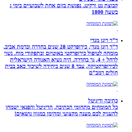
קבוצת נט ורקינג. נפגשת בזום אחת לשבועיים בימי ג
בשעה 1800
ד”ר רונן מנדי
ד”ר רונן מנדי, כירופרקט 28 שנים בחדרה וברמת אביב,
מומחה לטיפול כירופרקטי באוטיזם ובתפקודי מוח. נשוי
לרחל + 4, גר בחדרה. היה נשיא האגודה הישראלית
לכירופרקטיקה, עבד 8 שנים ביחידה לשיכוך כאב בבית
חולים רמב”ם
כתיבה ודיגיטל
כל המומחים מתחומי הכתיבה, הדיגיטל והפנאי ישמחו
להעניק לכם מענה מקצועי ומהימן במגוון נושאים!