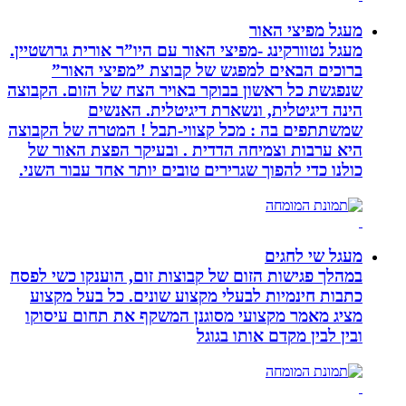
מעגל מפיצי האור
מעגל נטוורקינג -מפיצי האור עם היו”ר אורית גרושטיין.
ברוכים הבאים למפגש של קבוצת ”מפיצי האור”
שנפגשת כל ראשון בבוקר באויר הצח של הזום. הקבוצה
הינה דיגיטלית, ונשארת דיגיטלית. האנשים
שמשתתפים בה : מכל קצווי-תבל ! המטרה של הקבוצה
היא ערבות וצמיחה הדדית . ובעיקר הפצת האור של
כולנו כדי להפוך שגרירים טובים יותר אחד עבור השני.
מעגל שי לחגים
במהלך פגישות הזום של קבוצות זום, הוענקו כשי לפסח
כתבות חינמיות לבעלי מקצוע שונים. כל בעל מקצוע
מציג מאמר מקצועי מסוגנן המשקף את תחום עיסוקו
ובין לבין מקדם אותו בגוגל