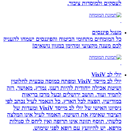
לעסקים ולמוסדות ציבור.
מעגל פיננסים
כל המומחים מתחומי הביטוח והפיננסים ישמחו להעניק
לכם מענה מקצועי ומהימן במגוון נושאים!
יולי לב VixiV
יולי לב מייסד VixiV ומפתח כמוסה טבעית לחלוטין
ושיטת אכילה ייחודית להיות רענן, נמרץ, מאושר, רזה
לתמיד ועוד. תושב ירושלים ובעל מרכז בריאות
במודיעין, הפצה לכל הארץ. כל הנאמר לעיל נכתב לפי
ניסיונו האישי של יולי לב מייסד VixiV ומעדות של
הציבור שאימץ את השיטה, האמור לעיל אינו המלצה
כלשהי. תוסף תזונה אינו תרופה ואין ליחס לו סגולות
מרפא, יש להיוועץ עם רופא לפני שימוש.