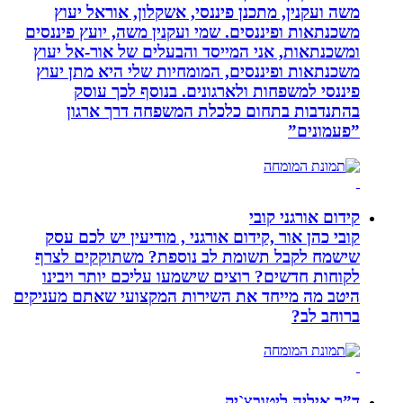
משה ועקנין, מתכנן פיננסי, אשקלון, אוראל יעוץ
משכנתאות ופיננסים. שמי ועקנין משה, יועץ פיננסים
ומשכנתאות, אני המייסד והבעלים של אור-אל יעוץ
משכנתאות ופיננסים, המומחיות שלי היא מתן יעוץ
פיננסי למשפחות ולארגונים. בנוסף לכך עוסק
בהתנדבות בתחום כלכלת המשפחה דרך ארגון
”פעמונים”
קידום אורגני קובי
קובי כהן אור ,קידום אורגני , מודיעין יש לכם עסק
שישמח לקבל תשומת לב נוספת? משתוקקים לצרף
לקוחות חדשים? רוצים שישמעו עליכם יותר ויבינו
היטב מה מייחד את השירות המקצועי שאתם מעניקים
ברוחב לב?
ד”ר איליה ליטובצ`יק