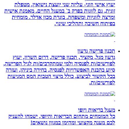
יעוץ אישי וזוגי- עליזה שני יועצת נישואין, מטפלת
זוגית, גם לזוגות בפרק ב` במעגל החיים. מאמנת אישית
ומרצה לזוגיות ומשפחה. בוגרת מכון אדלר. מומחית
בפיתוח חשיבה ותהליכי שינוי.
תכנון פרישה גדעון
גדעון מגל, מקציר, תכנון פרישה, דרום השרון, יעוץ
לפורשים/ות לפנסיה ולמי שמתקרבים/ות לגיל הפרישה,
סיוע בהבנת האפשרויות לפנסיה, בחירה ביניהן, ועזרה
בכל הקשור לביצוע, כולל מיצוי הטבות המס המגיעות
לפורשים/ות.
מעגל בריאות ויופי
כל המומחים מתחום הבריאות והיופי, ישמחו להעניק
לכם מענה מקצועי ומהימן במגוון נושאים!