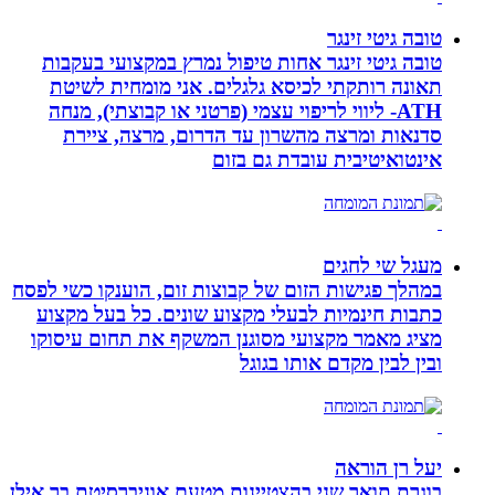
טובה גיטי זינגר
טובה גיטי זינגר אחות טיפול נמרץ במקצועי בעקבות
תאונה רותקתי לכיסא גלגלים. אני מומחית לשיטת
ATH- ליווי לריפוי עצמי (פרטני או קבוצתי), מנחה
סדנאות ומרצה מהשרון עד הדרום, מרצה, ציירת
אינטואיטיבית עובדת גם בזום
מעגל שי לחגים
במהלך פגישות הזום של קבוצות זום, הוענקו כשי לפסח
כתבות חינמיות לבעלי מקצוע שונים. כל בעל מקצוע
מציג מאמר מקצועי מסוגנן המשקף את תחום עיסוקו
ובין לבין מקדם אותו בגוגל
יעל רן הוראה
בוגרת תואר שני בהצטיינות מטעם אוניברסיטת בר אילן