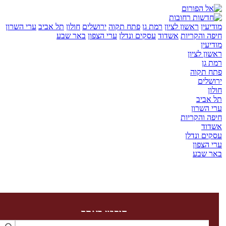
ן
ראשון לציון
רמת גן
פתח תקוה
ירושלים
חולון
תל אביב
ערי השרון
והקריות
אשדוד
עסקים ונדלן
ערי הצפון
באר שבע
ן
לציון
ן
קוה
ים
יב
שרון
והקריות
ד
 ונדלן
צפון
שבע
חיפוש באתר