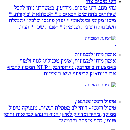
דיני מיסים צחי
צחי מנע, דיני מיסים, מודיעין, במשרדנו ניתן לקבל
שירותים בתחומים הבאים : * חשבונאות וביקורת. *
מיסוי מקומי ובינלאומי * יעוץ פיננסי וכלכלי *הנהלת
חשבונות חיצונית ופנימית *חשבות שכר * ועוד.
אימון מוחי למצוינות
אימון מוחי למצוינות, אימון טכנולוגי לגוף ולמוח
באמצעות ביופידבק, נוירופידבק ו NLP המכוון להביא
את המתאמן לביצועי שיא ומצוינות.
טיפול ריגשי אנרגטי,
טיפול ריגשי - רותי לב מטפלת רגשית. מעניקה טיפול
ממוקד, מהיר ומדוייק לאיזון הגוף והנפש לבריאות וחוסן
פנימי, לחיי צמיחה והרמוניה.