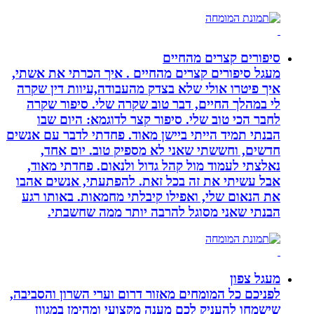
סיפורים קצרים מהחיים
מעגל סיפורים קצרים מהחיים . איך הכרתי את אשתי,
איך פיטרו אולי שלא בצדק מהעבודה,עיוות דין שקרה
לי במהלך החיים, דבר טוב שקרה שלי. סיפור שקרה
לחבר הכי טוב שלי. סיפור קצר לדוגמא: היום שבו
הבנתי תמיד הייתי ביישן מאוד. פחדתי לדבר עם אנשים
חדשים, וחששתי שאני לא מספיק טוב. יום אחד,
נאלצתי לעמוד מול קהל גדול ולנאום. פחדתי מאוד,
אבל עשיתי את זה בכל זאת. להפתעתי, אנשים אהבו
את הנאום שלי, ואפילו קיבלתי מחמאות. באותו רגע
הבנתי שאני מסוגל להרבה יותר ממה שחשבתי.
מעגל צפון
לפניכם כל המומחים מאזור דרום וערי השרון והסביבה,
שישמחו להעניק לכם מענה מקצועי ומהימן במגוון