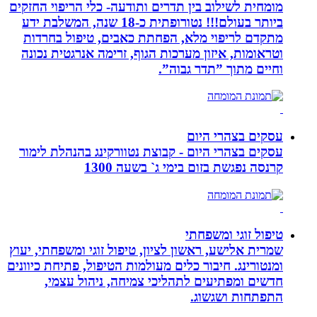
מומחית לשילוב בין תדרים ותודעה- כלי הריפוי החזקים
ביותר בעולם!!! נטורופתית כ-18 שנה, המשלבת ידע
מתקדם לריפוי מלא, הפחתת כאבים, טיפול בחרדות
וטראומות, איזון מערכות הגוף, זרימה אנרגטית נכונה
וחיים מתוך ”תדר גבוה”.
עסקים בצהרי היום
עסקים בצהרי היום - קבוצת נטוורקינג בהנהלת לימור
קרנסה נפגשת בזום בימי ג` בשעה 1300
טיפול זוגי ומשפחתי
שמרית אלישע, ראשון לציון, טיפול זוגי ומשפחתי, יעוץ
ומנטורינג. חיבור כלים מעולמות הטיפול, פתיחת כיוונים
חדשים ומפתיעים לתהליכי צמיחה, ניהול עצמי,
התפתחות ושגשוג.