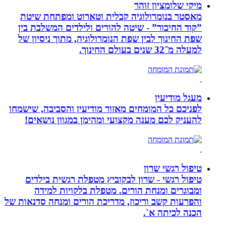
מיקי שלומציון זוהר
מאסטר בנומרולוגיה קבלית וטארוט ומפתחת שיטת
”קוד החיבור” - שיטה להורים ולילדים המשלבת בין
שפת החינוך לבין שפת הנומרולוגיה, מתוך ניסיון של
למעלה מ־32 שנים בעולם החינוך.
מעגל מודיעין
לפניכם כל המומחים מאזור מודיעין והסביבה, שישמחו
להעניק לכם מענה מקצועי ומהימן במגוון נושאים!
טיפול רגשי שרון
טיפול רגשי - שרון לבקוביץ מטפלת רגשית בילדים
ומבוגרים ומנחת הורים. מטפלת בלקויות למידה
והפרעות קשב וריכוז, מדריכת הורים ומנחה סדנאות של
הכנה לכיתה א`.