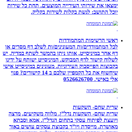
ימצאו את שירותי העירייה המוצעים. תחת כל שירות
יוכל התושב: לגשת בקלות לשירות בקליק.
ראשי הרשימות המתמודדות
לכל המתמודדים/ות המעונינים/ות לשלב דף מסרים או
דף אחר במיניסייט, אותו ניתן בהמשך לשתף במדיה, יש
לשלוח קישור לדף המבוקש. המיניסייט ישותף על ידינו
בקבוצות הפייסבוק העירוניות. מעונינים במיניסייט אישי
שיחשוף את כל הקמפיין שלכם ב 14 קישורים? פנוי
אלי באישי. 0526626700
שרית שחם- השקעות
שרית שחם- השקעות נדל”ן. מלווה משקיעים, מרצה
ויועצת לפיתוח עסקי בתחום הנדל”ן. אמא וסבתא
מאושרת. ‏מייסדת ויו”ר בקבוצת עסקים עושים באור