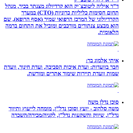
ד”ר איליה ליטובצ`יק הוא קרדיולוג מצנתר בכיר, מנהל
תחום חסימות כליליות כרוניות (CTO) במערך
הקרדיולוגי של המרכז הרפואי שמיר (אסף הרופא), שם
הוא מבצע צנתורים מורכבים ומוביל את התחום ברמה
הלאומית.
איתי אלמוג בר:
חבר בוועדות: ועדת איכות הסביבה, ועדת חינוך, וועדת
שמות וועדת תיירות שימור אתרים ומורשת.
סוכן נדלן משה
משה סלהוב - יועץ וסוכן נדל”ן, מומחה לייעוץ ותיווך
נדל”ן, שיווק והשקעות נדל”ן, לקניה/מכירה/השכרה