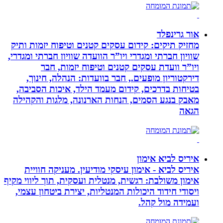
אור גרינפלד
מחזיק תיקים: קידום עסקים קטנים וטיפוח יזמות ותיק
שוויון חברתי ומגדרי ויו”ר הוועדה שוויון חברתי ומגדרי,
ויו”ר וועדת עסקים קטנים וטיפוח יזמות, חבר
דירקטוריון מופעים., חבר בוועדות: הנהלה, חינוך,
בטיחות בדרכים, קידום מעמד הילד, איכות הסביבה,
מאבק בנגע הסמים, הנחות הארנונה, מלגות והקהילה
הגאה
איריס לביא אימון
איריס לביא - אימון עיסקי מודיעין. מעניקה חוויית
אימון משולבת: רגשית, מנטלית ועסקית, תוך ליווי מקיף
ויסודי חידוד היכולות המנטליות, יצירת ביטחון עצמי,
ועמידה מול קהל.