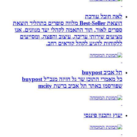
לאה חובל עורכת
הוצאת Best-Seller מלווה סופרים בתהליך הוצאת
ספרים לאור, תוך התאמה לקהלי יעד מגוונים. אנו
מציעים שירותי עריכה, עיצוב והפצה, ומסייעים
ללקוחות להגיע לקהל קוראים רחב.
תל אביב buypost
כל מאמרי התוכן שך גל חזיזה מנכ”ל buypost
שפורסמו באתר תל אביב ברשת mcity
יעוץ ותכנון פיננסי