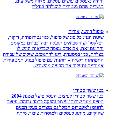
יהודה‏ ב-‏עסקים עושים עסקים‏. ‏מלווה משקיעים,
ב-‏שרית שחם מנטורית להצלחה בנדל”ן‏
טיפול ריגשי, אורית
שיטת הנני: כל סוג של טיפול, כגון נטורופתיה, דיקור,
רפלקסו` ועוד מביאים תועלת רבה וכבודם במקומם.
יחד עם זאת, אם אדם מצפה שבריאות תוגש לו
בצלחת, כמו במסעדה, דינו להתאכזב. שילוב של עבודת
התפתחות רגשית – רוחנית עם טיפול בגוף, תניב פירות
אמיתיים ותעקור את הבעיה מהשורש.
בטי ששון סטודיו
בטי ששון סטודיו לעיצוב, העסק פועל משנת 2004
ומציע מגוון שירותי עיצוב והפקה ברמה גבוהה. עיצוב
לדפוס ולאינטרנט הכולל גם מוצרים בעלי תכנים
שיווקיים. מיתוג לעסקים ולמוסדות ציבור. מיתוג