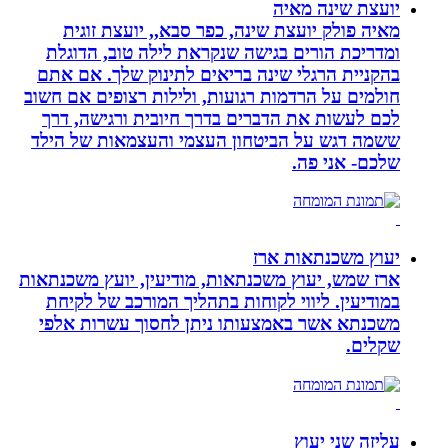
יועצת שינה מאיה
מאיה פולק יועצת שינה, כפר סבא,, יועצת זוגית
ומדריכת הורים בגישה שנקראת לילה טוב, הדוגלת
בהקניית הרגלי שינה בריאים לתינוק שלך. אם אתם
חולמים על הרדמות רגועות, ולילות רצופים אם חשוב
לכם לעשות את הדברים בדרך חיובית ורגישה, דרך
ששמה דגש על הביטחון העצמי והעצמאות של הילד
שלכם- אני פה.
יעוץ משכנתאות ארז
ארז שמש, יעוץ משכנתאות, מודיעין, יועץ משכנתאות
במודיעין. ליווי לקוחות בתהליך המורכב של לקיחת
משכנתא אשר באמצעותו ניתן לחסוך עשרות אלפי
שקלים.
עליזה שני יעוץ