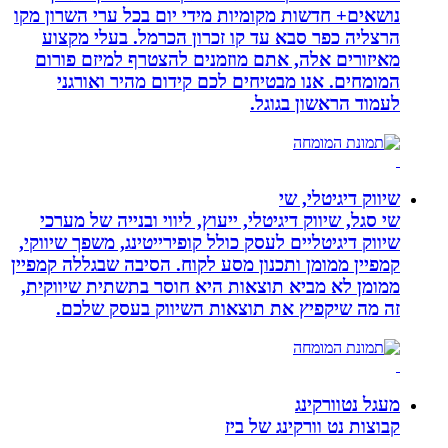
נושאים+ חדשות מקומיות מידי יום בכל ערי השרון מקו
הרצליה כפר סבא עד קו זכרון הכרמל. בעלי מקצוע
מאיזורים אלה, אתם מוזמנים להצטרף למיזם פורום
המומחים. אנו מבטיחים לכם קידום מהיר ואורגני
לעמוד הראשון בגוגל.
שיווק דיגיטלי, שי
שי סגל, שיווק דיגיטלי, ייעוץ, ליווי ובנייה של מערכי
שיווק דיגיטליים לעסק כולל קופירייטינג, משפך שיווקי,
קמפיין ממומן ותכנון מסע לקוח. הסיבה שבגללה קמפיין
ממומן לא מביא תוצאות היא חוסר בתשתית שיווקית,
זה מה שיקפיץ את תוצאות השיווק בעסק שלכם.
מעגל נטוורקינג
קבוצות נט וורקינג של ביז