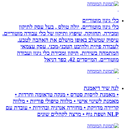
כלי גינון מוטוריים
כלי גינון מוטוריים, יולה טולס , בעל עסק לתיקון
ומכירה, תחזוקה, שיפוץ ותיקון של כלי עבודה מוטוריים.
עיסוק שמשלב באופן מושלם את האהבה לטבע,
לעבודה פיזית ולהיבט הטכני-מכני. עסק עצמאי
המתמחה בשירות, תיקון ומכירת כלי גינון ועבודה
מוטוריים. המייסדים 42, כפר דניאל
לנה שיר דיאמנת
• מאמנת לויסות סטרס • מנקה טראומה וחרדות •
מאמנת לשינוי אישי • מלווה טיפולי פוריות • מלווה
קריירה מדויקת • מחזירה אנרגיה ובהירות • עובדת עם
NLP ושפת גוף • מרצה לקהלים שונים