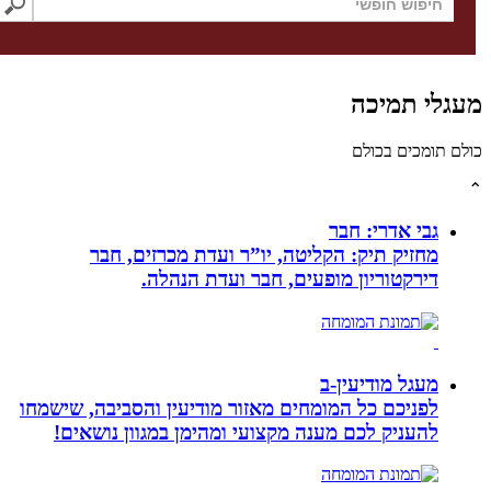
לי תמיכה
תומכים בכולם
גבי אדרי: חבר
מחזיק תיק: הקליטה, יו”ר ועדת מכרזים, חבר
דירקטוריון מופעים, חבר ועדת הנהלה.
מעגל מודיעין-ב
לפניכם כל המומחים מאזור מודיעין והסביבה, שישמחו
להעניק לכם מענה מקצועי ומהימן במגוון נושאים!