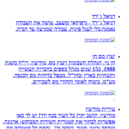
דניאל ג`ירד
דניאל ג`ירד - גרפיקאי ומעצב, עושה את העבודה
נאמנה,בלי לעגל פינות. עבודה שמגיעה עד הבית.
יעוץ מס חן
חן נוי, הנהלת חשבונות ויעוץ מס, מודיעין, רו”ח משנת
1988. כ15 שנים מנהל כספים בחברות תעשייה
ותשתיות בארץ ובחו”ל. מטפל בדוחות מס הכנסה,
מע”מ, ביטוח לאומי והחזרי מס לשכירים.
עיריית מודיעין
מודיעין. תושב יקר! כל העיר בכף ידך! יש לך כאן
אפשרות לבחור את קטגורית השירות המבוקש: ארנונה,
הנדסה ובינוי, חינוך, רווחה וכו`, ותחת כל קטגוריה הם