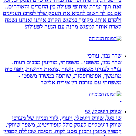
זאת תוך יצירת שיתופי פעולה בין החברים והאורחים..
אם גם לך חשוב להביא את העסק שלך למרכז העניינים
ולקדם אותו, מקומך במפגש הקרוב איתנו ואנחנו נשמח
לארח אותך למפגש מהנה עם הנעה לפעולה!
שרה נבון, עורכי
שרה נבון, משפטי - משפחתי, מודיעין מכבים רעות,
עו”ד לענייני משפחה, גישור ,צוואות וירושות, ייפוי כוח
מתמשך, אפוטרופסות, שותפה במשרד משפטי -
משפחתי עם עורכת דין אירית אלישר
שיווק דיגיטלי, שי
שי סגל, שיווק דיגיטלי, ייעוץ, ליווי ובנייה של מערכי
שיווק דיגיטליים לעסק כולל קופירייטינג, משפך שיווקי,
קמפיין ממומן ותכנון מסע לקוח. הסיבה שבגללה קמפיין