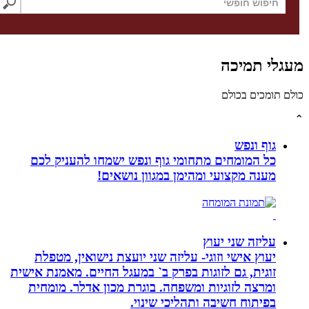
לי תמיכה
תומכים בכולם
גוף ונפש
כל המומחים מתחומי גוף ונפש ישמחו להעניק לכם
מענה מקצועי ומהימן במגוון נושאים!
עליזה שני יעוץ
יעוץ אישי וזוגי- עליזה שני יועצת נישואין, מטפלת
זוגית, גם לזוגות בפרק ב` במעגל החיים. מאמנת אישית
ומרצה לזוגיות ומשפחה. בוגרת מכון אדלר. מומחית
בפיתוח חשיבה ותהליכי שינוי.