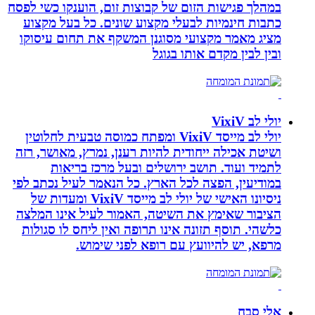
במהלך פגישות הזום של קבוצות זום, הוענקו כשי לפסח
כתבות חינמיות לבעלי מקצוע שונים. כל בעל מקצוע
מציג מאמר מקצועי מסוגנן המשקף את תחום עיסוקו
ובין לבין מקדם אותו בגוגל
יולי לב VixiV
יולי לב מייסד VixiV ומפתח כמוסה טבעית לחלוטין
ושיטת אכילה ייחודית להיות רענן, נמרץ, מאושר, רזה
לתמיד ועוד. תושב ירושלים ובעל מרכז בריאות
במודיעין, הפצה לכל הארץ. כל הנאמר לעיל נכתב לפי
ניסיונו האישי של יולי לב מייסד VixiV ומעדות של
הציבור שאימץ את השיטה, האמור לעיל אינו המלצה
כלשהי. תוסף תזונה אינו תרופה ואין ליחס לו סגולות
מרפא, יש להיוועץ עם רופא לפני שימוש.
אלי סבח