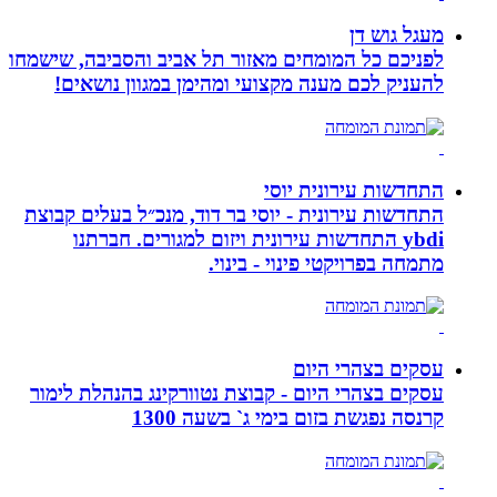
מעגל גוש דן
לפניכם כל המומחים מאזור תל אביב והסביבה, שישמחו
להעניק לכם מענה מקצועי ומהימן במגוון נושאים!
התחדשות עירונית יוסי
התחדשות עירונית - יוסי בר דוד, מנכ״ל בעלים קבוצת
ybdi התחדשות עירונית ויזום למגורים. חברתנו
מתמחה בפרויקטי פינוי - בינוי.
עסקים בצהרי היום
עסקים בצהרי היום - קבוצת נטוורקינג בהנהלת לימור
קרנסה נפגשת בזום בימי ג` בשעה 1300