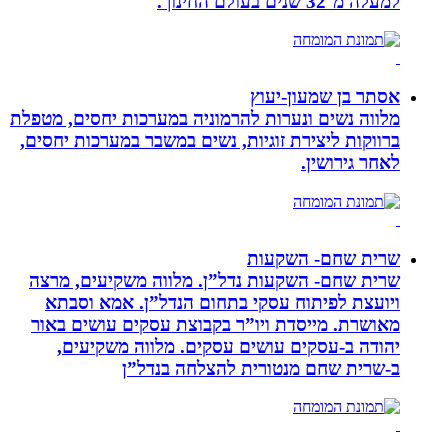
למעלה מ־32 שנים בעולם החינוך.
אסתר בן שמעון-יעוץ
מלווה נשים ונערות להרמוניה במערכות יחסים, מטפלת
ברווקות ליצירת זוגיות, נשים במשבר במערכות יחסים,
לאחר גירושין.
שרית שחם- השקעות
שרית שחם- השקעות נדל”ן. מלווה משקיעים, מרצה
ויועצת לפיתוח עסקי בתחום הנדל”ן. אמא וסבתא
מאושרת. ‏מייסדת ויו”ר בקבוצת עסקים עושים באור
יהודה‏ ב-‏עסקים עושים עסקים‏. ‏מלווה משקיעים,
ב-‏שרית שחם מנטורית להצלחה בנדל”ן‏