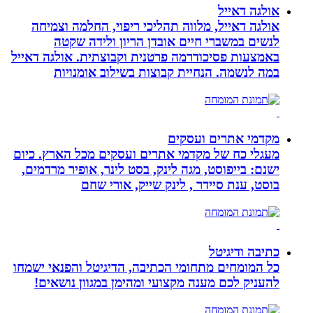
אולגה דאייל
אולגה דאייל, מלווה תהליכי ריפוי, החלמה וצמיחה
לנשים במשברי חיים אובדן הריון ולידה שקטה
באמצעות פסיכודרמה פרטנית וקבוצתית. אולגה דאייל
במה לנשמה. ‏הנחיית קבוצות בשילוב אומנויות‏
מקדמי אתרים ועסקים
מעגלי כח של מקדמי אתרים ועסקים מכל הארץ. כיום
ישנם: בייפוסט, מגה לינק, בסט לינר, אופיר מרדמים,
בוסט, ענת סיידר , לינק שייק, אורי שחם
כתיבה ודיגיטל
כל המומחים מתחומי הכתיבה, הדיגיטל והפנאי ישמחו
להעניק לכם מענה מקצועי ומהימן במגוון נושאים!