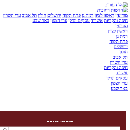
ן
ראשון לציון
רמת גן
פתח תקוה
ירושלים
חולון
תל אביב
ערי השרון
והקריות
אשדוד
עסקים ונדלן
ערי הצפון
באר שבע
ן
לציון
ן
קוה
ים
יב
שרון
והקריות
ד
 ונדלן
צפון
שבע
חיפוש באתר