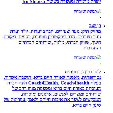
יוצרת מלמדת ומטפלת בשיטת Iro Shiatsu
רן שגב
מחזיק תיק: נוער וצעירים. חבר בוועדות: יו”ר ועדת
נוער וצעירים, חבר דירקטוריון מופעים, כספים, ביקורת,
חינוך, שוויון חברתי, מלגות, שירותים חברתיים
והתנדבות
לוסי רבין נטורופתית
נטורופתית, מאמנת לאורח חיים בריא, תושבת אשדוד.
בעלת Coach4Health, Coach4health הינה חברה
העוסקת באורח חיים בריא ומספקת מגוון רחב של
שירותים ומוצרים לאנשים, ארגונים ומוסדות,
המבקשים לשפר את איכות חייהם ולאמץ עקרונות של
סגנון חיים בריא.