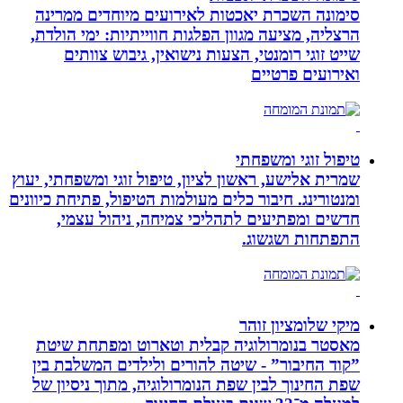
סימונה השכרת יאכטות לאירועים מיוחדים ממרינה
הרצליה, מציעה מגוון הפלגות חווייתיות: ימי הולדת,
שייט זוגי רומנטי, הצעות נישואין, גיבוש צוותים
ואירועים פרטיים
טיפול זוגי ומשפחתי
שמרית אלישע, ראשון לציון, טיפול זוגי ומשפחתי, יעוץ
ומנטורינג. חיבור כלים מעולמות הטיפול, פתיחת כיוונים
חדשים ומפתיעים לתהליכי צמיחה, ניהול עצמי,
התפתחות ושגשוג.
מיקי שלומציון זוהר
מאסטר בנומרולוגיה קבלית וטארוט ומפתחת שיטת
”קוד החיבור” - שיטה להורים ולילדים המשלבת בין
שפת החינוך לבין שפת הנומרולוגיה, מתוך ניסיון של