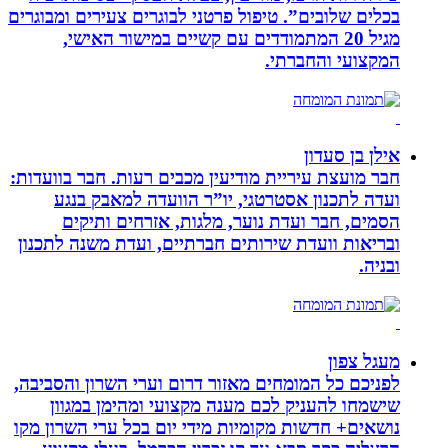
בכלים שלובים”. טיפול פרטני לבוגרים צעירים ומבוגרים
מגיל 20 המתמודדים עם קשיים במישור האישי,
המקצועי והחברתי.
אילן בן סעדון
חבר מועצת עיריית מודיעין מכבים רעות. חבר בוועדות:
ועדה לתכנון אסטרטגי, יו”ר הוועדה למאבק בנגע
הסמים, חבר ועדת נוער, מלגות, אזרחים ותיקים
ובריאות וועדת שירותים חברתיים, ועדת משנה לתכנון
ובניה.
מעגל צפון
לפניכם כל המומחים מאזור דרום וערי השרון והסביבה,
שישמחו להעניק לכם מענה מקצועי ומהימן במגוון
נושאים+ חדשות מקומיות מידי יום בכל ערי השרון מקו