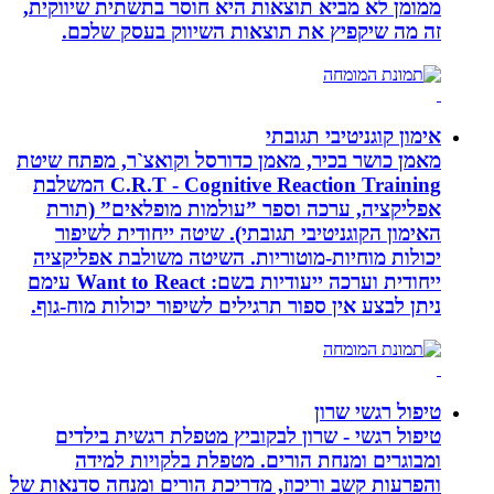
ממומן לא מביא תוצאות היא חוסר בתשתית שיווקית,
זה מה שיקפיץ את תוצאות השיווק בעסק שלכם.
אימון קוגניטיבי תגובתי
מאמן כושר בכיר, מאמן כדורסל וקואצ`ר, מפתח שיטת
C.R.T - Cognitive Reaction Training המשלבת
אפליקציה, ערכה וספר ”עולמות מופלאים” (תורת
האימון הקוגניטיבי תגובתי). שיטה ייחודית לשיפור
יכולות מוחיות-מוטוריות. השיטה משולבת אפליקציה
ייחודית וערכה ייעודיות בשם: Want to React עימם
ניתן לבצע אין ספור תרגילים לשיפור יכולות מוח-גוף.
טיפול רגשי שרון
טיפול רגשי - שרון לבקוביץ מטפלת רגשית בילדים
ומבוגרים ומנחת הורים. מטפלת בלקויות למידה
והפרעות קשב וריכוז, מדריכת הורים ומנחה סדנאות של