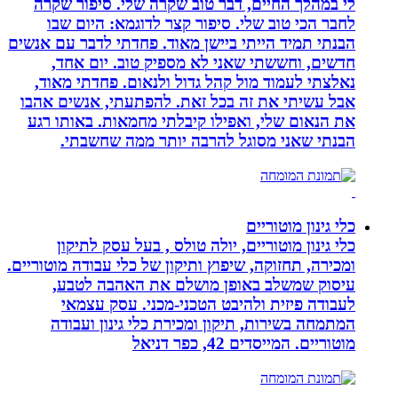
לי במהלך החיים, דבר טוב שקרה שלי. סיפור שקרה
לחבר הכי טוב שלי. סיפור קצר לדוגמא: היום שבו
הבנתי תמיד הייתי ביישן מאוד. פחדתי לדבר עם אנשים
חדשים, וחששתי שאני לא מספיק טוב. יום אחד,
נאלצתי לעמוד מול קהל גדול ולנאום. פחדתי מאוד,
אבל עשיתי את זה בכל זאת. להפתעתי, אנשים אהבו
את הנאום שלי, ואפילו קיבלתי מחמאות. באותו רגע
הבנתי שאני מסוגל להרבה יותר ממה שחשבתי.
כלי גינון מוטוריים
כלי גינון מוטוריים, יולה טולס , בעל עסק לתיקון
ומכירה, תחזוקה, שיפוץ ותיקון של כלי עבודה מוטוריים.
עיסוק שמשלב באופן מושלם את האהבה לטבע,
לעבודה פיזית ולהיבט הטכני-מכני. עסק עצמאי
המתמחה בשירות, תיקון ומכירת כלי גינון ועבודה
מוטוריים. המייסדים 42, כפר דניאל