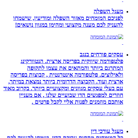
מעגל השפלה
לפניכם המומחים מאזור השפלה ומודיעין, שישמחו
להעניק לכם מענה מקצועי ומהימן במגוון נושאים!
עסקים פורחים בנגב
פלטפורמה שיווקית בפריסה ארצית. הנטוורקינג
המתרגם ביותר והמתאים את עצמו לתקופה
ולאילוצים. פלטפורמה אינטרנטית , קבוצות בפריסה
ארצית ועוד. הקבוצה הדרומית ביותר נמצאת במיתר,
עם בעלי עסקים מגוונים ומקצועיים ביותר. בקרוב מאוד
חוזרים למפגשים הדו שבועיים שלנו , אם מעניין
אותכם מוזמנים לפנות אליי לקבל פרטים .
מעגל עורכי דין
כל המומחים מתחום עריכת הדין, ישמחו להעניק לכם