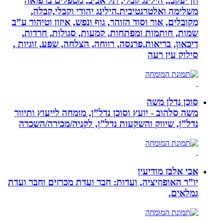
חן יעקב,, הילינג קבלי, תל אביב, מטפלים ברפואה
משלימה ואלטרנטיבית.הילינג יהודי וקבלי,קבלה,
מקובלים, אור וסוד הזוהר, גוף ונפש, איזון וטיהור ע”ב
שמות, חותמות ומפתחות, קמעות, סגולות, חרדות,
דיכאון, בריאות,פרנסה, רווחה, הצלחה, שפע, זוגיות ,
סילוק עין רעה
סוכן נדלן משה
משה סלהוב - יועץ וסוכן נדל”ן, מומחה לייעוץ ותיווך
נדל”ן, שיווק והשקעות נדל”ן, לקניה/מכירה/השכרה
אבי אלבז מודיעין
יו”ר האופוזיציה, ועדות: חבר ועדת מכרזים וחבר ועדת
גמלאים.