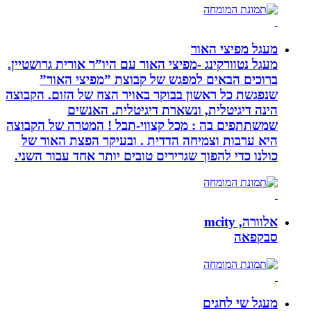
מעגל מפיצי האור
מעגל נטוורקינג -מפיצי האור עם היו”ר אורית גרושטיין.
ברוכים הבאים למפגש של קבוצת ”מפיצי האור”
שנפגשת כל ראשון בבוקר באויר הצח של הזום. הקבוצה
הינה דיגיטלית, ונשארת דיגיטלית. האנשים
שמשתתפים בה : מכל קצווי-תבל ! המטרה של הקבוצה
היא ערבות וצמיחה הדדית . ובעיקר הפצת האור של
כולנו כדי להפוך שגרירים טובים יותר אחד עבור השני.
אלוורה, mcity
סבקפאה
מעגל שי לחגים