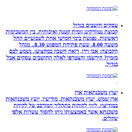
עסקים חושבים בגדול
קבוצת נטוורקינג זומית קטנה ואיכותית. בין המשכימות
ראשונות. נפגשת בימי חמישי אחת לשבועיים החל
משעה 8.00. שעת פתיחת המפגש 8.30.. מנהל
הקבוצה: אבי וידן, רואה חשבון במקצועו. נשמע לכם
מזמין? הירשמו והצטרפו לאלה החושבים עסקים אבל
בגדול.
יעוץ משכנתאות ארז
ארז שמש, יעוץ משכנתאות, מודיעין, יועץ משכנתאות
במודיעין. ליווי לקוחות בתהליך המורכב של לקיחת
משכנתא אשר באמצעותו ניתן לחסוך עשרות אלפי
שקלים.