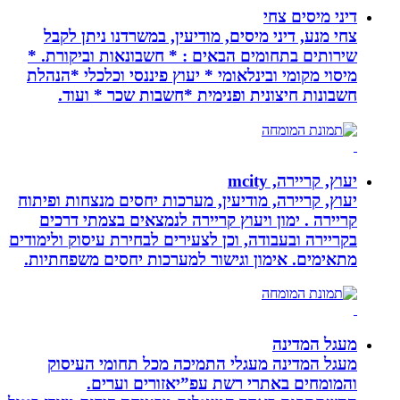
דיני מיסים צחי
צחי מנע, דיני מיסים, מודיעין, במשרדנו ניתן לקבל
שירותים בתחומים הבאים : * חשבונאות וביקורת. *
מיסוי מקומי ובינלאומי * יעוץ פיננסי וכלכלי *הנהלת
חשבונות חיצונית ופנימית *חשבות שכר * ועוד.
יעוץ, קריירה, mcity
יעוץ, קריירה, מודיעין, מערכות יחסים מנצחות ופיתוח
קריירה . ימון ויעוץ קריירה לנמצאים בצמתי דרכים
בקריירה ובעבודה, וכן לצעירים לבחירת עיסוק ולימודים
מתאימים. אימון וגישור למערכות יחסים משפחתיות.
מעגל המדינה
מעגל המדינה מעגלי התמיכה מכל תחומי העיסוק
והמומחים באתרי רשת עפ”יאזורים וערים.