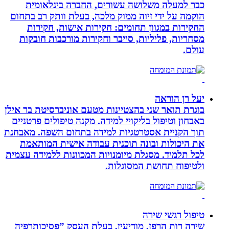
כבר למעלה משלושה עשורים, החברה בינלאומית
הוקמה על ידי זיוה ממוק מלכה, בעלת וותק רב בתחום
החקירות במגוון תחומים: חקירות אישות, חקירות
מסחריות, פליליות, סייבר וחקירות מורכבות חובקות
עולם.
יעל רן הוראה
בוגרת תואר שני בהצטיינות מטעם אוניברסיטת בר אילן
באבחון וטיפול בליקויי למידה. מקנה טיפולים פרטניים
תוך הקניית אסטרטגיות למידה בתחום השפה. מאבחנת
את היכולות ובונה תוכנית עבודה אישית המותאמת
לכל תלמיד. מסגלת מיומנויות המכוונות ללמידה עצמית
ולטיפוח תחושת המסוגלות.
טיפול רגשי שירה
שירה רות הרפז, מודיעין, בעלת העסק ”פסיכותרפיה