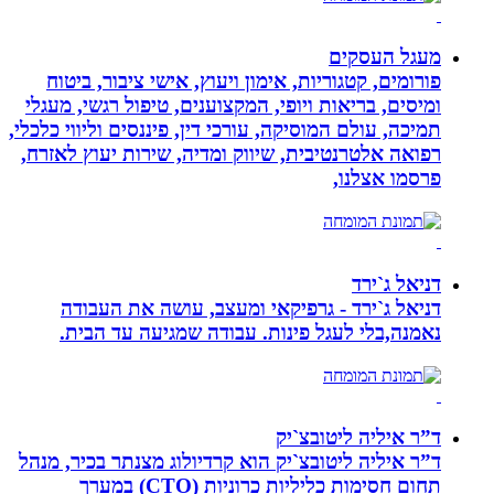
מעגל העסקים
פורומים, קטגוריות, אימון ויעוץ, אישי ציבור, ביטוח
ומיסים, בריאות ויופי, המקצוענים, טיפול רגשי, מעגלי
תמיכה, עולם המוסיקה, עורכי דין, פיננסים וליווי כלכלי,
רפואה אלטרנטיבית, שיווק ומדיה, שירות יעוץ לאזרח,
פרסמו אצלנו,
דניאל ג`ירד
דניאל ג`ירד - גרפיקאי ומעצב, עושה את העבודה
נאמנה,בלי לעגל פינות. עבודה שמגיעה עד הבית.
ד”ר איליה ליטובצ`יק
ד”ר איליה ליטובצ`יק הוא קרדיולוג מצנתר בכיר, מנהל
תחום חסימות כליליות כרוניות (CTO) במערך