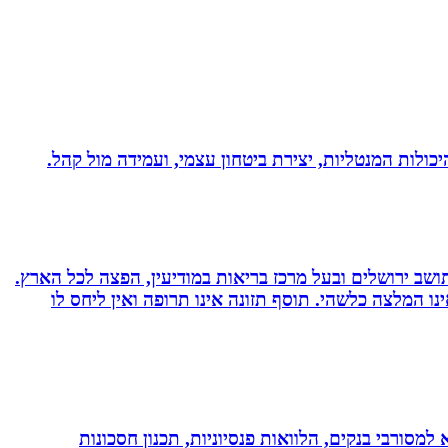
היכולות המנטליות, יצירת ביטחון עצמי, ועמידה מול קהל.
 ועוד. תושב ירושלים ובעל מרכז בריאות במודיעין, הפצה לכל הארץ.
אימץ את השיטה, האמור לעיל אינו המלצה כלשהי. תוסף תזונה אינו תרופה ואין ליחס לו
יות, משכנתא, משכנתא למסורבי בנקים, הלוואות פנסיוניות, תכנון חסכונות