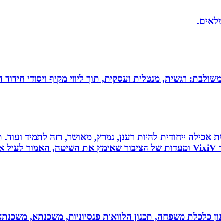
מלאים.
 משולבת: רגשית, מנטלית ועסקית, תוך ליווי מקיף ויסודי חידוד 
 לחלוטין ושיטת אכילה ייחודית להיות רענן, נמרץ, מאושר, רזה לתמיד
כל הנאמר לעיל נכתב לפי ניסיונו האישי של יולי לב מייסד VixiV ומעדות של הציבור ש
יננסי - גדי ברקאי מומחה בתכנון פיננסי CFP: תכנון כלכלת משפחה, תכנון הלוואות פנסיונ