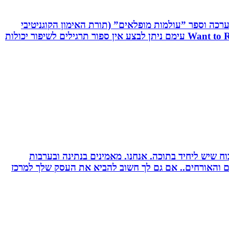
שיטת C.R.T - Cognitive Reaction Training המשלבת אפליקציה, ערכה וספר ”עולמות מופלאים” (תורת האימון הקוגניטיבי
תגובתי). שיטה ייחודית לשיפור יכולות מוחיות-מוטוריות. השיטה משולבת אפליקציה ייחודית וערכה ייעודיות בשם: Want to React עימם ניתן לבצע אין ספור תרגילים לשיפור יכולות
 שיש ליחיד בתוכה. אנחנו. מאמינים בנתינה ובערבות
רים והאורחים.. אם גם לך חשוב להביא את העסק שלך למרכז