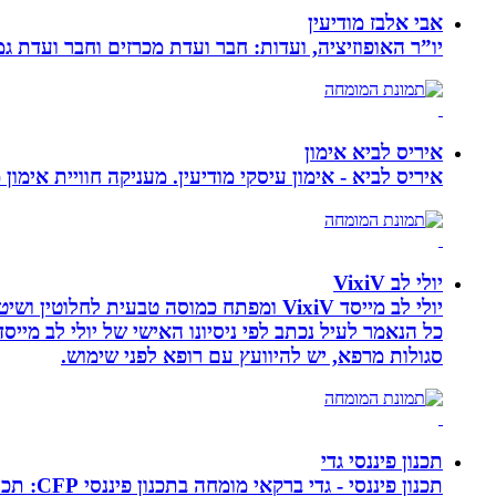
אבי אלבז מודיעין
יו”ר האופוזיציה, ועדות: חבר ועדת מכרזים וחבר ועדת ג
איריס לביא אימון
איריס לביא - אימון עיסקי מודיעין. מעניקה חוויית אימון
יולי לב VixiV
יולי לב מייסד VixiV ומפתח כמוסה טבעית
סגולות מרפא, יש להיוועץ עם רופא לפני שימוש.
תכנון פיננסי גדי
תכנון פ