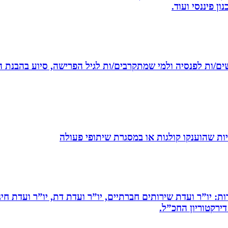
ן פיננסי ועוד.
רשים/ות לפנסיה ולמי שמתקרבים/ות לגיל הפרישה, סיוע בהבנת ה
ת שהוענקו קולגות או במסגרת שיתופי פעולה
ות: יו”ר ועדת שירותים חברתיים, יו”ר ועדת דת, יו”ר ועדת חי
דירקטוריון החכ”ל.