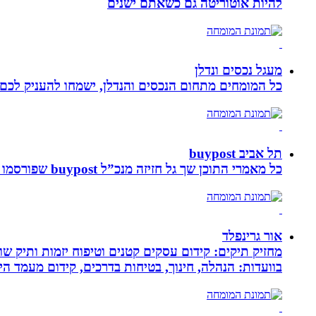
להיות אוטוריטה גם כשאתם ישנים
מעגל נכסים ונדלן
כל המומחים מתחום הנכסים והנדלן, ישמחו להעניק לכם מ
תל אביב buypost
כל מאמרי התוכן שך גל חזיזה מנכ”ל buypost שפורסמו באתר תל אביב ברשת mcity
אור גרינפלד
מחזיק תיקים: קידום עסקים קטנים וטיפוח יזמות ותיק שווי
בוועדות: הנהלה, חינוך, בטיחות בדרכים, קידום מעמד ה