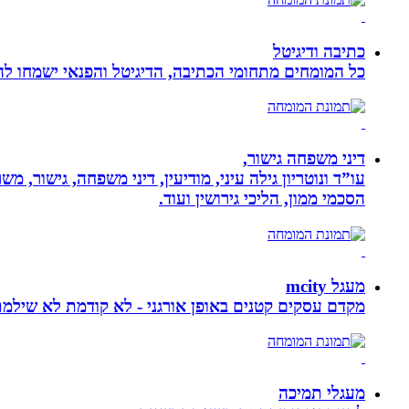
כתיבה ודיגיטל
כל המומחים מתחומי הכתיבה, הדיגיטל והפנאי ישמחו להע
דיני משפחה גישור,
עו”ד ונוטריון גילה עיני, מודיעין, דיני משפחה, גישור, 
הסכמי ממון, הליכי גירושין ועוד.
מעגל mcity
מקדם עסקים קטנים באופן אורגני - לא קודמת לא שילמ
מעגלי תמיכה