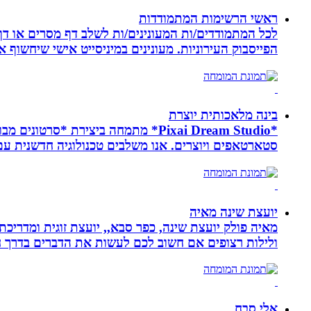
ראשי הרשימות המתמודדות
לכל המתמודדים/ות המעונינים/ות לשלב דף מסרים או דף 
הפייסבוק העירוניות. מעונינים במיניסייט אישי שיחשוף את כל הקמפיין שלכם ב 14 קיש
בינה מלאכותית יוצרת
*Pixai Dream Studio* מתמחה ביציר
סטארטאפים ויוצרים. אנו משלבים טכנולוגיה חדשנית עם יצ
יועצת שינה מאיה
מאיה פולק יועצת שינה, כפר סבא,, יועצת זוגית ומדריכ
ולילות רצופים אם חשוב לכם לעשות את הדברים בדרך ח
אלי סבח