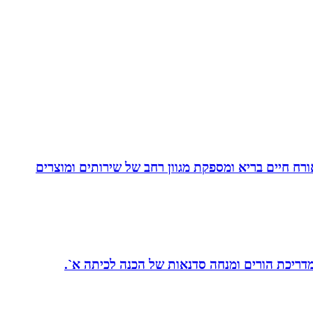
. בעלת Coach4Health, Coach4health הינה חברה העוסקת באורח חיים בריא ומספקת מגוון רחב של שירותים ומוצרים
 מדריכת הורים ומנחה סדנאות של הכנה לכיתה א`.