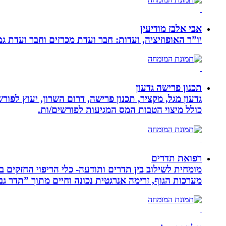
אבי אלבז מודיעין
יו”ר האופוזיציה, ועדות: חבר ועדת מכרזים וחבר ועדת ג
תכנון פרישה גדעון
גדעון מגל, מקציר, תכנון פרישה, דרום השרון, יעוץ לפו
כולל מיצוי הטבות המס המגיעות לפורשים/ות.
רפואת תדרים
מערכות הגוף, זרימה אנרגטית נכונה וחיים מתוך ”תדר גב