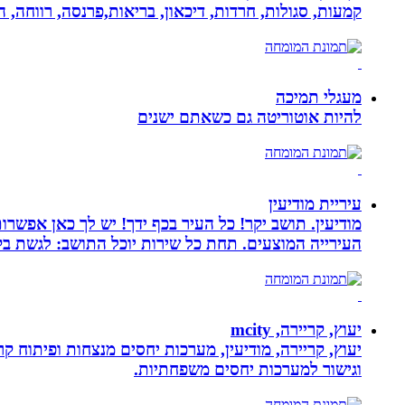
קמעות, סגולות, חרדות, דיכאון, בריאות,פרנסה, רווחה, ה
מעגלי תמיכה
להיות אוטוריטה גם כשאתם ישנים
עיריית מודיעין
מודיעין. תושב יקר! כל העיר בכף ידך! יש לך כאן אפשרות
העירייה המוצעים. תחת כל שירות יוכל התושב: לגשת בק
יעוץ, קריירה, mcity
יעוץ, קריירה, מודיעין, מערכות יחסים מנצחות ופיתוח קר
וגישור למערכות יחסים משפחתיות.