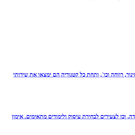
נוך, רווחה וכו`, ותחת כל קטגוריה הם ימצאו את שירותי
דה, וכן לצעירים לבחירת עיסוק ולימודים מתאימים. אימון