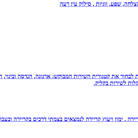
צלחה, שפע, זוגיות , סילוק עין רעה
 לבחור את קטגורית השירות המבוקש: ארנונה, הנדסה ובינוי, חי
לות לשירות בקליק.
יירה . ימון ויעוץ קריירה לנמצאים בצמתי דרכים בקריירה ובעבו