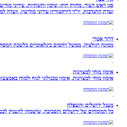
סגן ראש העיר. מחזיק תיק: שיכון ותשתיות. עירוני מודי
ועדת התנדבות, יו”ר דירקטוריון עירוני מודיעין, וועדה 
דרור אטרי
ממונה רגולציה, ממשל ויחסים בינלאומיים בלשכת המסח
אימון מוחי למצוינות
אימון מוחי למצוינות, אימון טכנולוגי לגוף ולמוח באמצעות ביופידבק, נוירופידבק ו NLP המכוון
מעגל ירושלים והשפלה
כל המומחים של ירושלים והסביבה, שישמחו להעניק לכם מ