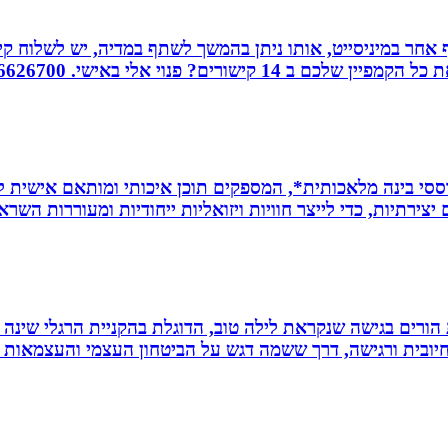
אחר במיניסייט, אותו ניתן בהמשך לשתף במדיה, יש לשלוח קיש
ורים? פנוי אלי באישי. 0526626700
ת *סרטונים מבוססי בינה מלאכותית*, המספקים תוכן איכותי ומותאם אי
ירתיות, כדי לייצר חוויות ויזואליות ייחודיות ומעוררות השרא
ת הורים בגישה שנקראת לילה טוב, הדוגלת בהקניית הרגלי שינה
יובית ורגישה, דרך ששמה דגש על הביטחון העצמי והעצמאות ש