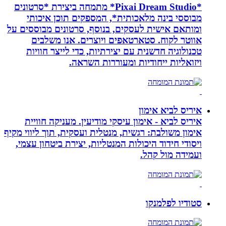
*Pixai Dream Studio* מתמחה ביצירת *סרטונים
מבוססי בינה מלאכותית*, המספקים תוכן איכותי
ומותאם אישית לעסקים, בנוסף, סרטונים מבוססים על
אווטר לקוח. סטארטאפים ויוצרים. אנו משלבים
טכנולוגיה חדשנית עם יצירתיות, כדי לייצר חוויות
ויזואליות ייחודיות ומעוררות השראה.
איריס לביא אימון
איריס לביא - אימון עיסקי מודיעין. מעניקה חוויית
אימון משולבת: רגשית, מנטלית ועסקית, תוך ליווי מקיף
ויסודי חידוד היכולות המנטליות, יצירת ביטחון עצמי,
ועמידה מול קהל.
סטודיו לפלמנקו