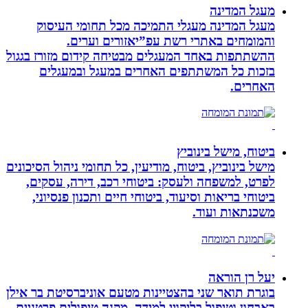
מעגל המדינה
מעגל המדינה מעגלי התמיכה מכל תחומי העיסוק
והמומחים באתרי רשת עפ”יאזורים וערים.
ההשתתפות באחד המעגלים מבטיחה קידום מזורז בגגול
בזכות כל המשתתפים האחרים במעגל ובמעגלים
האחרים.
ביטוח, מישל בינוביץ
מישל בינוביץ, ביטוח, מודיעין, כל תחומי ניהול הסיכונים
לפרט, למשפחה ולעסק: ביטוחי רכב, דירה, עסקים,
ביטוחי בריאות וסיעוד, ביטוחי חיים ותכנון פנסיוני,
משכנתאות ועוד.
יעל רן הוראה
בוגרת תואר שני בהצטיינות מטעם אוניברסיטת בר אילן
באבחון וטיפול בליקויי למידה. מקנה טיפולים פרטניים