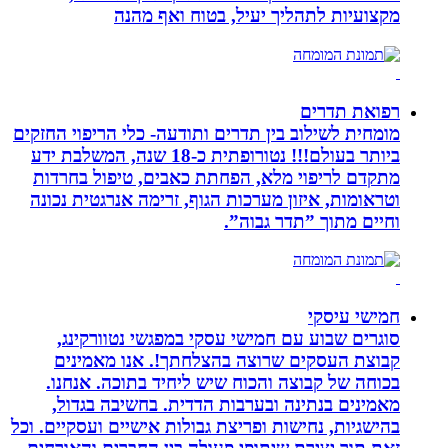
מקצועיות לתהליך יעיל, בטוח ואף מהנה
רפואת תדרים
מומחית לשילוב בין תדרים ותודעה- כלי הריפוי החזקים
ביותר בעולם!!! נטורופתית כ-18 שנה, המשלבת ידע
מתקדם לריפוי מלא, הפחתת כאבים, טיפול בחרדות
וטראומות, איזון מערכות הגוף, זרימה אנרגטית נכונה
וחיים מתוך ”תדר גבוה”.
חמישי עיסקי
סוגרים שבוע עם חמישי עסקי במפגשי נטוורקינג,
קבוצת העסקים שרוצה בהצלחתך!. אנו מאמינים
בכוחה של קבוצה והכוח שיש ליחיד בתוכה. אנחנו.
מאמינים בנתינה ובערבות הדדית. בחשיבה בגדול,
בהישגיות, נחישות ופריצת גבולות אישיים ועסקיים. וכל