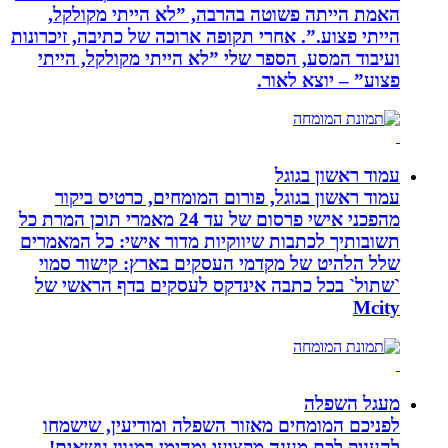
האמת הייתה פשוטה בהרבה, ”לא הייתי מקולקל,
הייתי פצוע.”. אחרי תקופה ארוכה של כתיבה, זיכרונות
ועיבוד המסע, הספר שלי ”לא הייתי מקולקל, הייתי
פצוע” – יוצא לאור.
עמוד ראשון בגוגל
עמוד ראשון בגוגל, פורום המומחים, כרטיס ביקור
מהפכני אישי פרסום של עד 24 מאמרי תוכן המרת כל
תשובותיך לכתבות שיווקיות מדור אישי: כל המאמרים
שלל הלהיט של מקדמי העסקים בארץ: קישור סמוי
`שתול` בכל כתבה אינדקס לעסקים בדף הראשי של
Mcity
מעגל השפלה
לפניכם המומחים מאזור השפלה ומודיעין, שישמחו
להעניק לכם מענה מקצועי ומהימן במגוון נושאים!