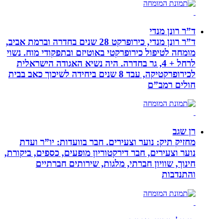
ד”ר רונן מנדי
ד”ר רונן מנדי, כירופרקט 28 שנים בחדרה וברמת אביב,
מומחה לטיפול כירופרקטי באוטיזם ובתפקודי מוח. נשוי
לרחל + 4, גר בחדרה. היה נשיא האגודה הישראלית
לכירופרקטיקה, עבד 8 שנים ביחידה לשיכוך כאב בבית
חולים רמב”ם
רן שגב
מחזיק תיק: נוער וצעירים. חבר בוועדות: יו”ר ועדת
נוער וצעירים, חבר דירקטוריון מופעים, כספים, ביקורת,
חינוך, שוויון חברתי, מלגות, שירותים חברתיים
והתנדבות