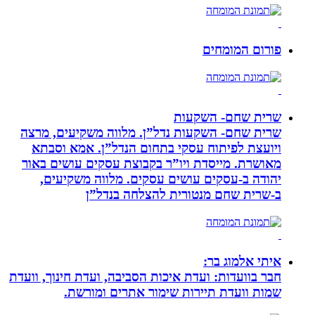
פורום המומחים
שרית שחם- השקעות
שרית שחם- השקעות נדל”ן. מלווה משקיעים, מרצה
ויועצת לפיתוח עסקי בתחום הנדל”ן. אמא וסבתא
מאושרת. ‏מייסדת ויו”ר בקבוצת עסקים עושים באור
יהודה‏ ב-‏עסקים עושים עסקים‏. ‏מלווה משקיעים,
ב-‏שרית שחם מנטורית להצלחה בנדל”ן‏
איתי אלמוג בר:
חבר בוועדות: ועדת איכות הסביבה, ועדת חינוך, וועדת
שמות וועדת תיירות שימור אתרים ומורשת.