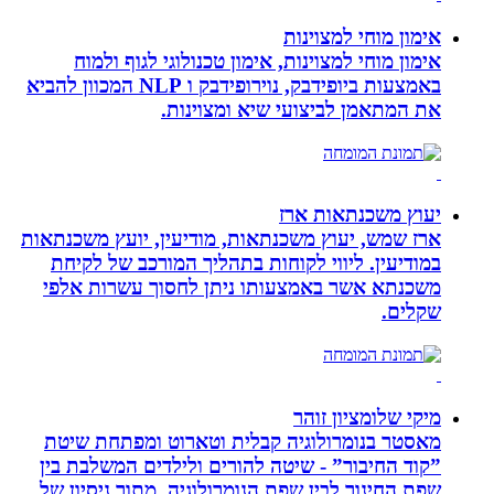
אימון מוחי למצוינות
אימון מוחי למצוינות, אימון טכנולוגי לגוף ולמוח
באמצעות ביופידבק, נוירופידבק ו NLP המכוון להביא
את המתאמן לביצועי שיא ומצוינות.
יעוץ משכנתאות ארז
ארז שמש, יעוץ משכנתאות, מודיעין, יועץ משכנתאות
במודיעין. ליווי לקוחות בתהליך המורכב של לקיחת
משכנתא אשר באמצעותו ניתן לחסוך עשרות אלפי
שקלים.
מיקי שלומציון זוהר
מאסטר בנומרולוגיה קבלית וטארוט ומפתחת שיטת
”קוד החיבור” - שיטה להורים ולילדים המשלבת בין
שפת החינוך לבין שפת הנומרולוגיה, מתוך ניסיון של