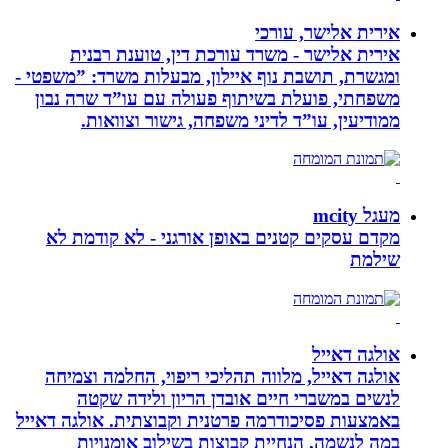
אירית אלישר, עורכי
אירית אלישר - משרד עורכת דין, טוענת רבנית
ומגשרת, תושבת נוף איילון, מבעלות משרד: ”משפטי -
משפחתי, פועלת בשיתוף פעולה עם עו”ד שרה נבון
ממודיעין, עו”ד לדיני משפחה, גישור וצוואות.
מעגל mcity
מקדם עסקים קטנים באופן אורגני - לא קודמת לא
שילמת
אולגה דאייל
אולגה דאייל, מלווה תהליכי ריפוי, החלמה וצמיחה
לנשים במשברי חיים אובדן הריון ולידה שקטה
באמצעות פסיכודרמה פרטנית וקבוצתית. אולגה דאייל
במה לנשמה. ‏הנחיית קבוצות בשילוב אומנויות‏