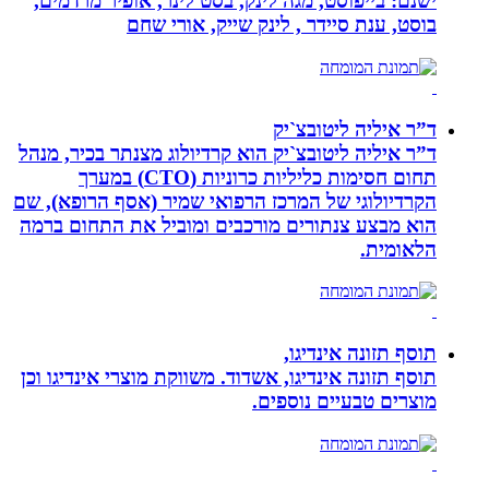
ישנם: בייפוסט, מגה לינק, בסט לינר, אופיר מרדמים,
בוסט, ענת סיידר , לינק שייק, אורי שחם
ד”ר איליה ליטובצ`יק
ד”ר איליה ליטובצ`יק הוא קרדיולוג מצנתר בכיר, מנהל
תחום חסימות כליליות כרוניות (CTO) במערך
הקרדיולוגי של המרכז הרפואי שמיר (אסף הרופא), שם
הוא מבצע צנתורים מורכבים ומוביל את התחום ברמה
הלאומית.
תוסף תזונה אינדיגו,
תוסף תזונה אינדיגו, אשדוד. משווקת מוצרי אינדיגו וכן
מוצרים טבעיים נוספים.