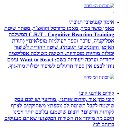
אימון קוגניטיבי תגובתי
מאמן כושר בכיר, מאמן כדורסל וקואצ`ר, מפתח שיטת
C.R.T - Cognitive Reaction Training המשלבת
אפליקציה, ערכה וספר ”עולמות מופלאים” (תורת
האימון הקוגניטיבי תגובתי). שיטה ייחודית לשיפור
יכולות מוחיות-מוטוריות. השיטה משולבת אפליקציה
ייחודית וערכה ייעודיות בשם: Want to React עימם
ניתן לבצע אין ספור תרגילים לשיפור יכולות מוח-גוף.
קידום אורגני קובי
קובי כהן אור ,קידום אורגני , מודיעין יש לכם עסק
שישמח לקבל תשומת לב נוספת? משתוקקים לצרף
לקוחות חדשים? רוצים שישמעו עליכם יותר ויבינו
היטב מה מייחד את השירות המקצועי שאתם מעניקים
ברוחב לב?