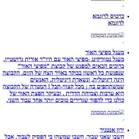
כרטיס לדוגמא
לדוגמא
מעגל מפיצי האור
מעגל נטוורקינג -מפיצי האור עם היו”ר אורית גרושטיין.
ברוכים הבאים למפגש של קבוצת ”מפיצי האור”
שנפגשת כל ראשון בבוקר באויר הצח של הזום. הקבוצה
הינה דיגיטלית, ונשארת דיגיטלית. האנשים
שמשתתפים בה : מכל קצווי-תבל ! המטרה של הקבוצה
היא ערבות וצמיחה הדדית . ובעיקר הפצת האור של
כולנו כדי להפוך שגרירים טובים יותר אחד עבור השני.
ירון אנטניר
חשבו שאני שבור. חשבו שמשהו בי הפסיק לעבוד. אבל