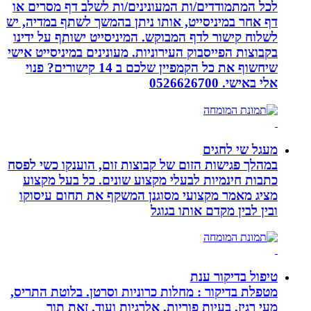
לכל המתמודדים/ות המעונינים/ות לשלב דף מסרים או
דף אחר במיניסייט, אותו ניתן בהמשך לשתף במדיה, יש
לשלוח קישור לדף המבוקש. המיניסייט ישותף על ידינו
בקבוצות הפייסבוק העירוניות. מעונינים במיניסייט אישי
שיחשוף את כל הקמפיין שלכם ב 14 קישורים? פנוי
אלי באישי. 0526626700
מעגל שי לחגים
במהלך פגישות הזום של קבוצות זום, הוענקו כשי לפסח
כתבות חינמיות לבעלי מקצוע שונים. כל בעל מקצוע
מציג מאמר מקצועי מסוגנן המשקף את תחום עיסוקו
ובין לבין מקדם אותו בגוגל
טיפול בדיקור ענת
מטפלת בדיקור : מחלות כרוניות וסרטן. בלוטת התריס,
מעי רגיז, בעיות פוריות, אלרגיות ועוד. זאת תוך