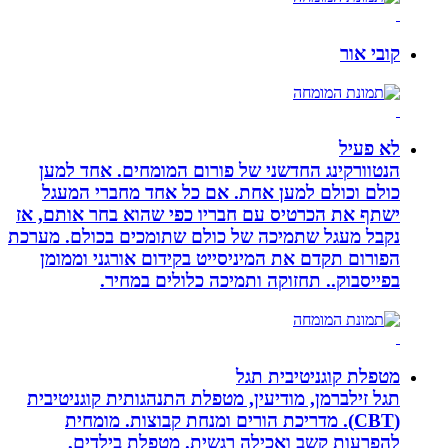
קובי אור
לא פעיל
הנטוורקינג החדשני של פורום המומחים. אחד למען
כולם וכולם למען אחת. אם כל אחד מחברי המעגל
ישתף את הכרטיס עם חבריו כפי שהוא בחר אותם, אז
נקבל מעגל שתמיכה של כולם שתומכים בכולם. מערכת
הפורום תקדם את המיניסייט בקידום אורגני וממומן
בפייסבוק.. תחזוקה ותמיכה כלולים במחיר.
מטפלת קוגניטיבית תגל
תגל זילברמן, מודיעין, מטפלת התנהגותית קוגניטיבית
(CBT). מדריכת הורים ומנחת קבוצות. מומחית
להפרעות קשב ואכילה רגשית. מטפלת בילדים,