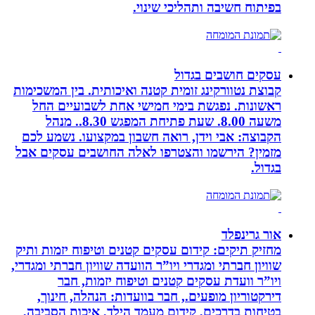
בפיתוח חשיבה ותהליכי שינוי.
עסקים חושבים בגדול
קבוצת נטוורקינג זומית קטנה ואיכותית. בין המשכימות
ראשונות. נפגשת בימי חמישי אחת לשבועיים החל
משעה 8.00. שעת פתיחת המפגש 8.30.. מנהל
הקבוצה: אבי וידן, רואה חשבון במקצועו. נשמע לכם
מזמין? הירשמו והצטרפו לאלה החושבים עסקים אבל
בגדול.
אור גרינפלד
מחזיק תיקים: קידום עסקים קטנים וטיפוח יזמות ותיק
שוויון חברתי ומגדרי ויו”ר הוועדה שוויון חברתי ומגדרי,
ויו”ר וועדת עסקים קטנים וטיפוח יזמות, חבר
דירקטוריון מופעים., חבר בוועדות: הנהלה, חינוך,
בטיחות בדרכים, קידום מעמד הילד, איכות הסביבה,