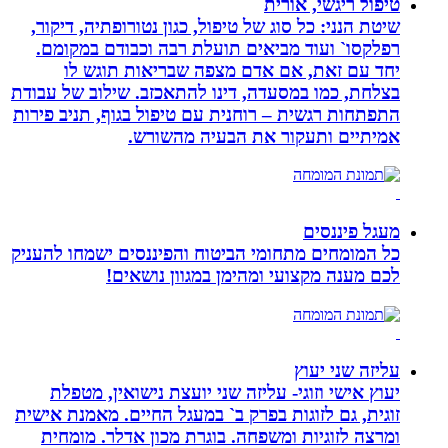
טיפול ריגשי, אורית
שיטת הנני: כל סוג של טיפול, כגון נטורופתיה, דיקור,
רפלקסו` ועוד מביאים תועלת רבה וכבודם במקומם.
יחד עם זאת, אם אדם מצפה שבריאות תוגש לו
בצלחת, כמו במסעדה, דינו להתאכזב. שילוב של עבודת
התפתחות רגשית – רוחנית עם טיפול בגוף, תניב פירות
אמיתיים ותעקור את הבעיה מהשורש.
מעגל פיננסים
כל המומחים מתחומי הביטוח והפיננסים ישמחו להעניק
לכם מענה מקצועי ומהימן במגוון נושאים!
עליזה שני יעוץ
יעוץ אישי וזוגי- עליזה שני יועצת נישואין, מטפלת
זוגית, גם לזוגות בפרק ב` במעגל החיים. מאמנת אישית
ומרצה לזוגיות ומשפחה. בוגרת מכון אדלר. מומחית