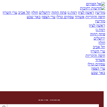
יעין
ראשון לציון
רמת גן
פתח תקוה
ירושלים
חולון
תל אביב
ערי השרון
ה והקריות
אשדוד
עסקים ונדלן
ערי הצפון
באר שבע
יעין
ון לציון
 גן
ח תקוה
שלים
ון
 אביב
 השרון
ה והקריות
דוד
ים ונדלן
 הצפון
ר שבע
חיפוש באתר