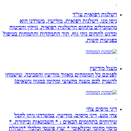
רשלנות רפואית עו”ד
ניסן מנו, רשלנות רפואית, מודיעין, משרדנו הוא
מהמובילים בתחום הרשלנות רפואית, נזיקין והביטוח
ובדגש לתחום נזקי גוף, תוך התמקדות והתמחות בטיפול
בפגיעות קשות.
מעגל מודיעין
לפניכם כל המומחים מאזור מודיעין והסביבה, שישמחו
להעניק לכם מענה מקצועי ומהימן במגוון נושאים!
דיני מיסים צחי
צחי מנע, דיני מיסים, מודיעין, במשרדנו ניתן לקבל
שירותים בתחומים הבאים : * חשבונאות וביקורת. *
מיסוי מקומי ובינלאומי * יעוץ פיננסי וכלכלי *הנהלת