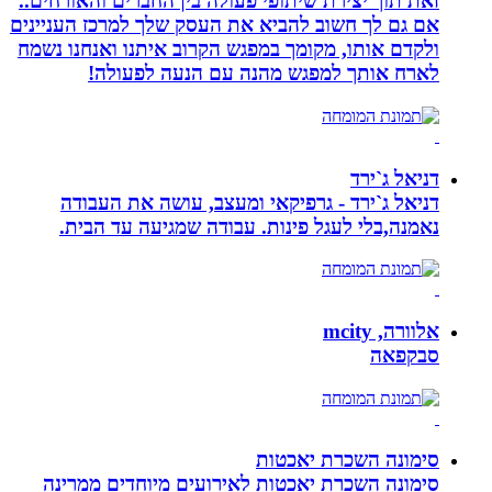
זאת תוך יצירת שיתופי פעולה בין החברים והאורחים..
אם גם לך חשוב להביא את העסק שלך למרכז העניינים
ולקדם אותו, מקומך במפגש הקרוב איתנו ואנחנו נשמח
לארח אותך למפגש מהנה עם הנעה לפעולה!
דניאל ג`ירד
דניאל ג`ירד - גרפיקאי ומעצב, עושה את העבודה
נאמנה,בלי לעגל פינות. עבודה שמגיעה עד הבית.
אלוורה, mcity
סבקפאה
סימונה השכרת יאכטות
סימונה השכרת יאכטות לאירועים מיוחדים ממרינה