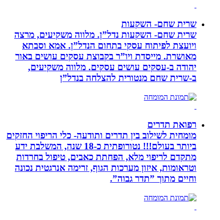
שרית שחם- השקעות
שרית שחם- השקעות נדל”ן. מלווה משקיעים, מרצה
ויועצת לפיתוח עסקי בתחום הנדל”ן. אמא וסבתא
מאושרת. ‏מייסדת ויו”ר בקבוצת עסקים עושים באור
יהודה‏ ב-‏עסקים עושים עסקים‏. ‏מלווה משקיעים,
ב-‏שרית שחם מנטורית להצלחה בנדל”ן‏
רפואת תדרים
מומחית לשילוב בין תדרים ותודעה- כלי הריפוי החזקים
ביותר בעולם!!! נטורופתית כ-18 שנה, המשלבת ידע
מתקדם לריפוי מלא, הפחתת כאבים, טיפול בחרדות
וטראומות, איזון מערכות הגוף, זרימה אנרגטית נכונה
וחיים מתוך ”תדר גבוה”.