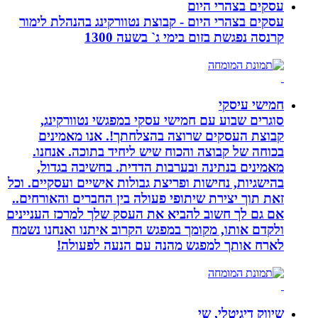
עסקים בצהרי היום
עסקים בצהרי היום - קבוצת נטוורקינג בהנהלת לימור
קרנסה נפגשת בזום בימי ג` בשעה 1300
חמישי עיסקי
סוגרים שבוע עם חמישי עסקי במפגשי נטוורקינג,
קבוצת העסקים שרוצה בהצלחתך!. אנו מאמינים
בכוחה של קבוצה והכוח שיש ליחיד בתוכה. אנחנו.
מאמינים בנתינה ובערבות הדדית. בחשיבה בגדול,
בהישגיות, נחישות ופריצת גבולות אישיים ועסקיים. וכל
זאת תוך יצירת שיתופי פעולה בין החברים והאורחים..
אם גם לך חשוב להביא את העסק שלך למרכז העניינים
ולקדם אותו, מקומך במפגש הקרוב איתנו ואנחנו נשמח
לארח אותך למפגש מהנה עם הנעה לפעולה!
שיווק דיגיטלי, שי