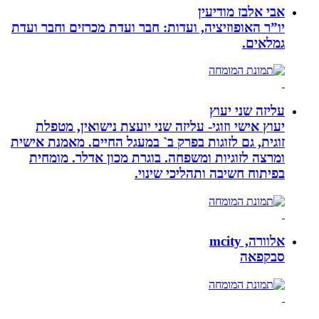
אבי אלבז מודיעין
יו”ר האופוזיציה, ועדות: חבר ועדת מכרזים וחבר ועדת
גמלאים.
עליזה שני יעוץ
יעוץ אישי וזוגי- עליזה שני יועצת נישואין, מטפלת
זוגית, גם לזוגות בפרק ב` במעגל החיים. מאמנת אישית
ומרצה לזוגיות ומשפחה. בוגרת מכון אדלר. מומחית
בפיתוח חשיבה ותהליכי שינוי.
אלוורה, mcity
סבקפאה