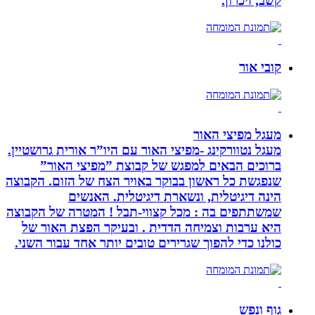
קשב, זיכרון.
קובי אור
מעגל מפיצי האור
מעגל נטוורקינג -מפיצי האור עם היו”ר אורית גרושטיין.
ברוכים הבאים למפגש של קבוצת ”מפיצי האור”
שנפגשת כל ראשון בבוקר באויר הצח של הזום. הקבוצה
הינה דיגיטלית, ונשארת דיגיטלית. האנשים
שמשתתפים בה : מכל קצווי-תבל ! המטרה של הקבוצה
היא ערבות וצמיחה הדדית . ובעיקר הפצת האור של
כולנו כדי להפוך שגרירים טובים יותר אחד עבור השני.
גוף ונפש