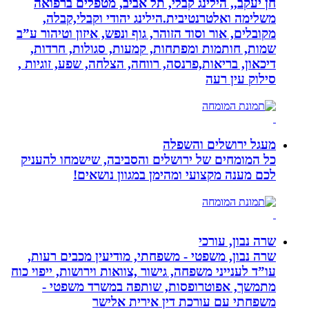
חן יעקב,, הילינג קבלי, תל אביב, מטפלים ברפואה
משלימה ואלטרנטיבית.הילינג יהודי וקבלי,קבלה,
מקובלים, אור וסוד הזוהר, גוף ונפש, איזון וטיהור ע”ב
שמות, חותמות ומפתחות, קמעות, סגולות, חרדות,
דיכאון, בריאות,פרנסה, רווחה, הצלחה, שפע, זוגיות ,
סילוק עין רעה
מעגל ירושלים והשפלה
כל המומחים של ירושלים והסביבה, שישמחו להעניק
לכם מענה מקצועי ומהימן במגוון נושאים!
שרה נבון, עורכי
שרה נבון, משפטי - משפחתי, מודיעין מכבים רעות,
עו”ד לענייני משפחה, גישור ,צוואות וירושות, ייפוי כוח
מתמשך, אפוטרופסות, שותפה במשרד משפטי -
משפחתי עם עורכת דין אירית אלישר