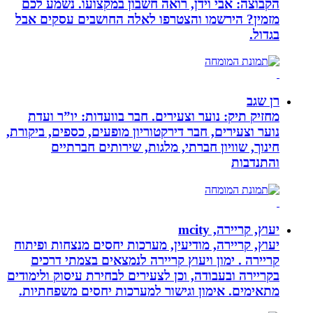
הקבוצה: אבי וידן, רואה חשבון במקצועו. נשמע לכם
מזמין? הירשמו והצטרפו לאלה החושבים עסקים אבל
בגדול.
רן שגב
מחזיק תיק: נוער וצעירים. חבר בוועדות: יו”ר ועדת
נוער וצעירים, חבר דירקטוריון מופעים, כספים, ביקורת,
חינוך, שוויון חברתי, מלגות, שירותים חברתיים
והתנדבות
יעוץ, קריירה, mcity
יעוץ, קריירה, מודיעין, מערכות יחסים מנצחות ופיתוח
קריירה . ימון ויעוץ קריירה לנמצאים בצמתי דרכים
בקריירה ובעבודה, וכן לצעירים לבחירת עיסוק ולימודים
מתאימים. אימון וגישור למערכות יחסים משפחתיות.