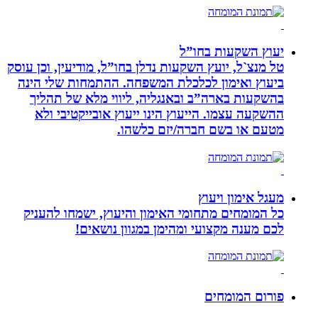
יעוץ השקעות בחו”ל
טל מנצ`ל, יועץ השקעות נדלן בחו”ל, מודיעין, וכן עוסק
ביעוץ ואימון לכלכלת המשפחה. ההתמחות שלי הינה
בהשקעות בארה”ב ובאנגליה, ליווי מלא של תהליך
ההשקעה עצמו. הייעוץ הינו ייעוץ אובייקטיבי ולא
מטעם או בשם חברה/יזם כלשהו.
מעגל אימון ויעוץ
כל המומחים מתחומי האימון והיעוץ, ישמחו להעניק
לכם מענה מקצועי ומהימן במגוון נושאים!
פורום המומחים