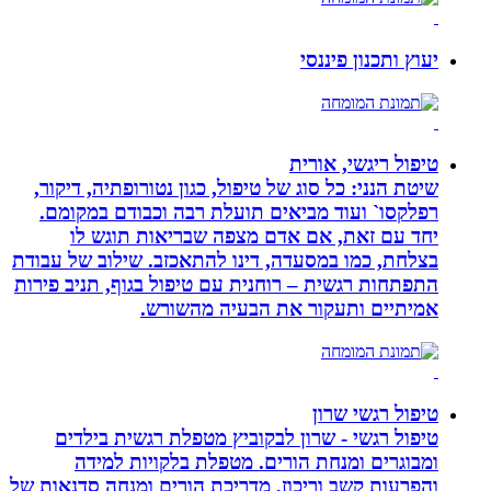
יעוץ ותכנון פיננסי
טיפול ריגשי, אורית
שיטת הנני: כל סוג של טיפול, כגון נטורופתיה, דיקור,
רפלקסו` ועוד מביאים תועלת רבה וכבודם במקומם.
יחד עם זאת, אם אדם מצפה שבריאות תוגש לו
בצלחת, כמו במסעדה, דינו להתאכזב. שילוב של עבודת
התפתחות רגשית – רוחנית עם טיפול בגוף, תניב פירות
אמיתיים ותעקור את הבעיה מהשורש.
טיפול רגשי שרון
טיפול רגשי - שרון לבקוביץ מטפלת רגשית בילדים
ומבוגרים ומנחת הורים. מטפלת בלקויות למידה
והפרעות קשב וריכוז, מדריכת הורים ומנחה סדנאות של