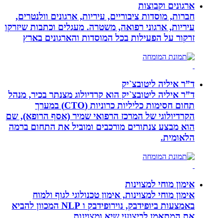
ארגונים וקבוצות
חברות, מוסדות ציבוריים, עיריות, ארגונים וולנטרים,
עיריות, ארגוני רפואה, משטרה. מעגלים וכתבות שיזרקו
זרקור על הפעילות בכל המוסדות והארגונים בארץ
ד”ר איליה ליטובצ`יק
ד”ר איליה ליטובצ`יק הוא קרדיולוג מצנתר בכיר, מנהל
תחום חסימות כליליות כרוניות (CTO) במערך
הקרדיולוגי של המרכז הרפואי שמיר (אסף הרופא), שם
הוא מבצע צנתורים מורכבים ומוביל את התחום ברמה
הלאומית.
אימון מוחי למצוינות
אימון מוחי למצוינות, אימון טכנולוגי לגוף ולמוח
באמצעות ביופידבק, נוירופידבק ו NLP המכוון להביא
את המתאמן לביצועי שיא ומצוינות.