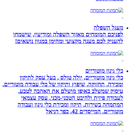
מעגל השפלה
לפניכם המומחים מאזור השפלה ומודיעין, שישמחו
להעניק לכם מענה מקצועי ומהימן במגוון נושאים!
כלי גינון מוטוריים
כלי גינון מוטוריים, יולה טולס , בעל עסק לתיקון
ומכירה, תחזוקה, שיפוץ ותיקון של כלי עבודה מוטוריים.
עיסוק שמשלב באופן מושלם את האהבה לטבע,
לעבודה פיזית ולהיבט הטכני-מכני. עסק עצמאי
המתמחה בשירות, תיקון ומכירת כלי גינון ועבודה
מוטוריים. המייסדים 42, כפר דניאל