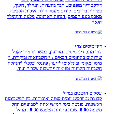
דירקטוריון מופעים., חבר בוועדות: הנהלה, חינוך,
בטיחות בדרכים, קידום מעמד הילד, איכות הסביבה,
מאבק בנגע הסמים, הנחות הארנונה, מלגות והקהילה
הגאה
דיני מיסים צחי
צחי מנע, דיני מיסים, מודיעין, במשרדנו ניתן לקבל
שירותים בתחומים הבאים : * חשבונאות וביקורת. *
מיסוי מקומי ובינלאומי * יעוץ פיננסי וכלכלי *הנהלת
חשבונות חיצונית ופנימית *חשבות שכר * ועוד.
עסקים חושבים בגדול
קבוצת נטוורקינג זומית קטנה ואיכותית. בין המשכימות
ראשונות. נפגשת בימי חמישי אחת לשבועיים החל
משעה 8.00. שעת פתיחת המפגש 8.30.. מנהל