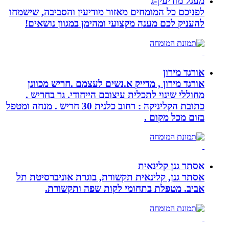
מעגל מודיעין-ג
לפניכם כל המומחים מאזור מודיעין והסביבה, שישמחו
להעניק לכם מענה מקצועי ומהימן במגוון נושאים!
אורגד מירון
אורגד מירון , מדייק א.נשים לעצמם .חריש מכוונן
מחוללי שינוי לתכלית עיצובם הייחודי. גר בחריש .
כתובת הקליניקה : רחוב כלנית 30 חריש . מנחה ומטפל
בזום מכל מקום .
אסתר גנן קלינאית
אסתר גנן, קלינאית תקשורת, בוגרת אוניברסיטת תל
אביב. מטפלת בתחומי לקות שפה ותקשורת.