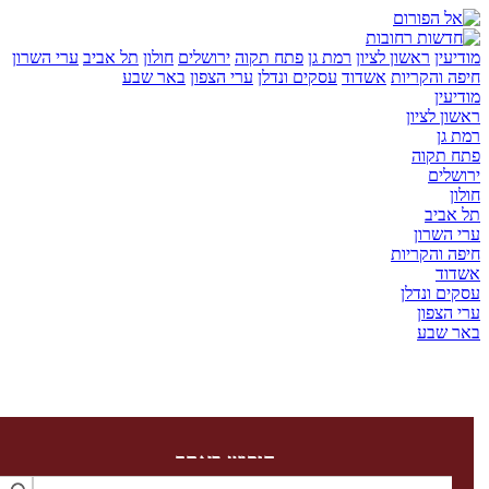
יעין
ראשון לציון
רמת גן
פתח תקוה
ירושלים
חולון
תל אביב
ערי השרון
ה והקריות
אשדוד
עסקים ונדלן
ערי הצפון
באר שבע
יעין
ון לציון
 גן
ח תקוה
שלים
ון
 אביב
 השרון
ה והקריות
דוד
ים ונדלן
 הצפון
ר שבע
חיפוש באתר