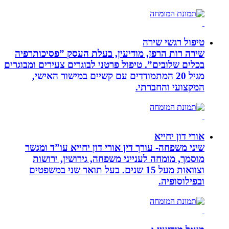
טיפול רגשי שירה
שירה רות הרפז, מודיעין, בעלת העסק ”פסיכותרפיה
בכלים שלובים”. טיפול פרטני לבוגרים צעירים ומבוגרים
מגיל 20 המתמודדים עם קשיים במישור האישי,
המקצועי והחברתי.
אורי דון יחייא
שיני משפחה- עורך דין אורי דון יחייא עו”ד ומגשר
מוסמך, מומחה לענייני משפחה, גירושין, ירושות
וצוואות מעל 15 שנים. בעל תואר שני במשפטים
ובפילוסופיה.