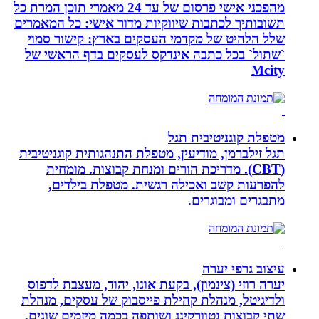
מהפכני אישי פרסום של עד 24 מאמרי תוכן המרת כל
תשובותיך לכתבות שיווקיות מדור אישי: כל המאמרים
שלל הלהיט של מקדמי העסקים בארץ: קישור סמוי
`שתול` בכל כתבה אינדקס לעסקים בדף הראשי של
Mcity
מטפלת קוגניטיבית תגל
תגל זילברמן, מודיעין, מטפלת התנהגותית קוגניטיבית
(CBT). מדריכת הורים ומנחת קבוצות. מומחית
להפרעות קשב ואכילה רגשית. מטפלת בילדים,
מתבגרים ומבוגרים.
עיצוב גרפי יערה
יערה רוזי (צינמון), בקעת אונו, יהוד, מעצבת לדפוס
ולדיגיטל, מנהלת קהילת פייסבוק של עסקים, מנהלת
שתי קבוצות נטוורקינג ושותפה בכמה מיזמים שונים.