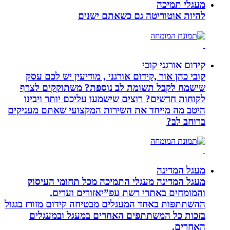
מעגלי תמיכה
להיות אוטוריטה גם כשאתם ישנים
קידום אורגני קובי
קובי כהן אור ,קידום אורגני , מודיעין יש לכם עסק
שישמח לקבל תשומת לב נוספת? משתוקקים לצרף
לקוחות חדשים? רוצים שישמעו עליכם יותר ויבינו
היטב מה מייחד את השירות המקצועי שאתם מעניקים
ברוחב לב?
מעגל המדינה
מעגל המדינה מעגלי התמיכה מכל תחומי העיסוק
והמומחים באתרי רשת עפ”יאזורים וערים.
ההשתתפות באחד המעגלים מבטיחה קידום מזורז בגגול
בזכות כל המשתתפים האחרים במעגל ובמעגלים
האחרים.