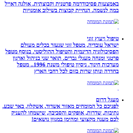
באמצעות פסיכודרמה פרטנית וקבוצתית. אולגה דאייל
במה לנשמה. ‏הנחיית קבוצות בשילוב אומנויות‏
טיפול ויעוץ זוגי
ישראל עובדיה, מטפל זוגי שנעזר בכלים מעולם
הפסיכולוגיה הדינמית והטיפול ההוליסטי. בנוסף מטפל
פרטני ומנחה מעגלי גברים. תואר שני בניהול וארגון
מערכות חינוך. ניסיון טיפולי משנת 1996.. מטפל
בחדרה ונותן שרות בזום לכל רחבי הארץ
מעגל דרום
לפניכם כל המומחים מאזור אשדוד, אשקלון, באר שבע,
נתיבות, שדרות, אופקים והסביבה, שישמחו להעניק
לכם מענה מקצועי ומהימן במגוון נושאים!