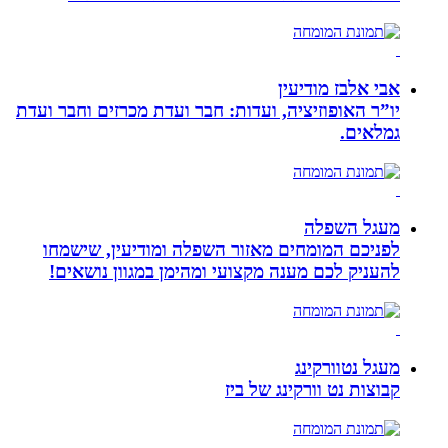
אבי אלבז מודיעין
יו”ר האופוזיציה, ועדות: חבר ועדת מכרזים וחבר ועדת
גמלאים.
מעגל השפלה
לפניכם המומחים מאזור השפלה ומודיעין, שישמחו
להעניק לכם מענה מקצועי ומהימן במגוון נושאים!
מעגל נטוורקינג
קבוצות נט וורקינג של ביז