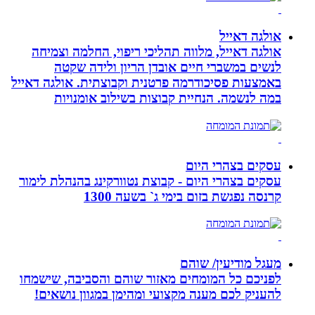
אולגה דאייל
אולגה דאייל, מלווה תהליכי ריפוי, החלמה וצמיחה
לנשים במשברי חיים אובדן הריון ולידה שקטה
באמצעות פסיכודרמה פרטנית וקבוצתית. אולגה דאייל
במה לנשמה. ‏הנחיית קבוצות בשילוב אומנויות‏
עסקים בצהרי היום
עסקים בצהרי היום - קבוצת נטוורקינג בהנהלת לימור
קרנסה נפגשת בזום בימי ג` בשעה 1300
מעגל מודיעין/ שוהם
לפניכם כל המומחים מאזור שוהם והסביבה, שישמחו
להעניק לכם מענה מקצועי ומהימן במגוון נושאים!