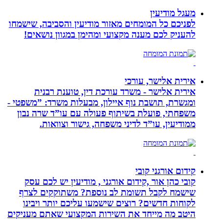
מעגל מודיעין
לפניכם כל המומחים מאזור מודיעין והסביבה, שישמחו
להעניק לכם מענה מקצועי ומהימן במגוון נושאים!
אירית אלישר, עורכי
אירית אלישר - משרד עורכת דין, טוענת רבנית
ומגשרת, תושבת נוף איילון, מבעלות משרד: ”משפטי -
משפחתי, פועלת בשיתוף פעולה עם עו”ד שרה נבון
ממודיעין, עו”ד לדיני משפחה, גישור וצוואות.
קידום אורגני קובי
קובי כהן אור ,קידום אורגני , מודיעין יש לכם עסק
שישמח לקבל תשומת לב נוספת? משתוקקים לצרף
לקוחות חדשים? רוצים שישמעו עליכם יותר ויבינו
היטב מה מייחד את השירות המקצועי שאתם מעניקים