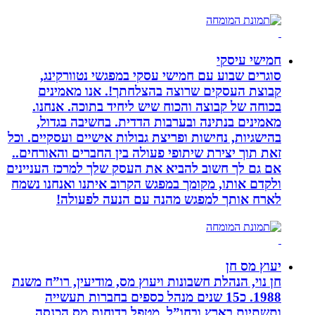
חמישי עיסקי
סוגרים שבוע עם חמישי עסקי במפגשי נטוורקינג,
קבוצת העסקים שרוצה בהצלחתך!. אנו מאמינים
בכוחה של קבוצה והכוח שיש ליחיד בתוכה. אנחנו.
מאמינים בנתינה ובערבות הדדית. בחשיבה בגדול,
בהישגיות, נחישות ופריצת גבולות אישיים ועסקיים. וכל
זאת תוך יצירת שיתופי פעולה בין החברים והאורחים..
אם גם לך חשוב להביא את העסק שלך למרכז העניינים
ולקדם אותו, מקומך במפגש הקרוב איתנו ואנחנו נשמח
לארח אותך למפגש מהנה עם הנעה לפעולה!
יעוץ מס חן
חן נוי, הנהלת חשבונות ויעוץ מס, מודיעין, רו”ח משנת
1988. כ15 שנים מנהל כספים בחברות תעשייה
ותשתיות בארץ ובחו”ל. מטפל בדוחות מס הכנסה,