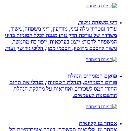
דיני משפחה גישור,
עו”ד ונוטריון גילה עיני, מודיעין, דיני משפחה, גישור,
משרדה של עורכת הדין נותן מענה לכלל הסוגיות בדיני
המשפחה לרבות: ייצוג בערכאות, ייפוי כח מתמשך,
גישור להסכם גירושין, הסכמי ממון, הליכי גירושין ועוד.
פואןם המומחים הנהלת
פורום המומחים.,הנהלת חשבונותן, מנהלי את תחום
החזרי המס לשכירים ואחראית על מחלקת הנהלת
החשבונות לעצמאים.
אסתר גנן קלינאית
אסתר גנן, קלינאית תקשורת, בוגרת אוניברסיטת תל