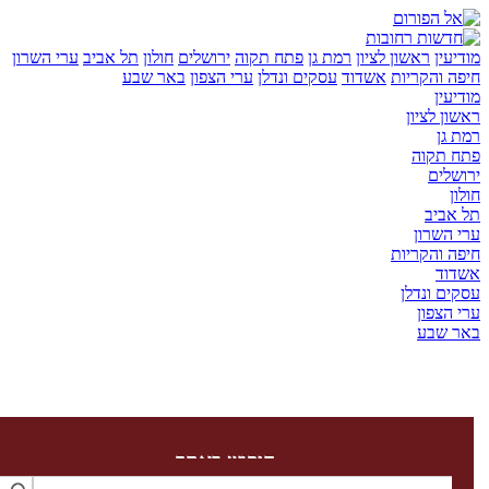
יעין
ראשון לציון
רמת גן
פתח תקוה
ירושלים
חולון
תל אביב
ערי השרון
ה והקריות
אשדוד
עסקים ונדלן
ערי הצפון
באר שבע
יעין
ון לציון
 גן
ח תקוה
שלים
ון
 אביב
 השרון
ה והקריות
דוד
ים ונדלן
 הצפון
ר שבע
חיפוש באתר