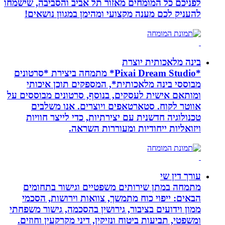
לפניכם כל המומחים מאזור תל אביב והסביבה, שישמחו
להעניק לכם מענה מקצועי ומהימן במגוון נושאים!
בינה מלאכותית יוצרת
*Pixai Dream Studio* מתמחה ביצירת *סרטונים
מבוססי בינה מלאכותית*, המספקים תוכן איכותי
ומותאם אישית לעסקים, בנוסף, סרטונים מבוססים על
אווטר לקוח. סטארטאפים ויוצרים. אנו משלבים
טכנולוגיה חדשנית עם יצירתיות, כדי לייצר חוויות
ויזואליות ייחודיות ומעוררות השראה.
עורך דין שי
מתמחה במתן שירותים משפטיים וגישור בתחומים
הבאים: ייפוי כוח מתמשך, צוואות וירושות, הסכמי
ממון וידועים בציבור, גירושין בהסכמה, גישור משפחתי
ומשפטי, תביעות ביטוח ונזיקין, דיני מקרקעין וחוזים.