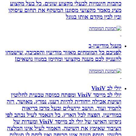
כתבות חינמיות לבעלי מקצוע שונים. כל בעל מקצוע
מציג מאמר מקצועי מסוגנן המשקף את תחום עיסוקו
ובין לבין מקדם אותו בגוגל
מעגל מודיעין-ב
לפניכם כל המומחים מאזור מודיעין והסביבה, שישמחו
להעניק לכם מענה מקצועי ומהימן במגוון נושאים!
יולי לב VixiV
יולי לב מייסד VixiV ומפתח כמוסה טבעית לחלוטין
ושיטת אכילה ייחודית להיות רענן, נמרץ, מאושר, רזה
לתמיד ועוד. תושב ירושלים ובעל מרכז בריאות
במודיעין, הפצה לכל הארץ. כל הנאמר לעיל נכתב לפי
ניסיונו האישי של יולי לב מייסד VixiV ומעדות של
הציבור שאימץ את השיטה, האמור לעיל אינו המלצה
כלשהי. תוסף תזונה אינו תרופה ואין ליחס לו סגולות