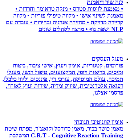
לנה שיר דיאמנת
• מאמנת לויסות סטרס • מנקה טראומה וחרדות •
מאמנת לשינוי אישי • מלווה טיפולי פוריות • מלווה
קריירה מדויקת • מחזירה אנרגיה ובהירות • עובדת עם
NLP ושפת גוף • מרצה לקהלים שונים
מעגל העסקים
פורומים, קטגוריות, אימון ויעוץ, אישי ציבור, ביטוח
ומיסים, בריאות ויופי, המקצוענים, טיפול רגשי, מעגלי
תמיכה, עולם המוסיקה, עורכי דין, פיננסים וליווי כלכלי,
רפואה אלטרנטיבית, שיווק ומדיה, שירות יעוץ לאזרח,
פרסמו אצלנו,
אימון קוגניטיבי תגובתי
מאמן כושר בכיר, מאמן כדורסל וקואצ`ר, מפתח שיטת
C.R.T - Cognitive Reaction Training המשלבת