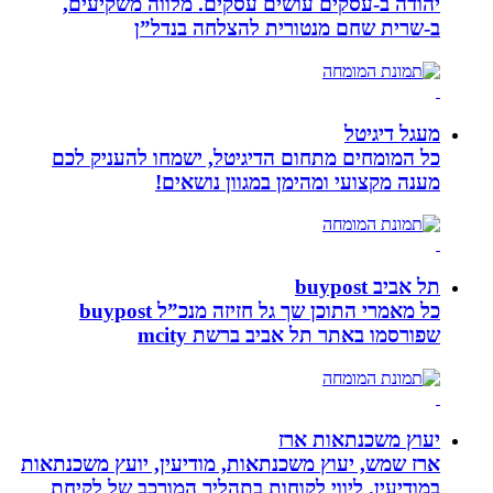
יהודה‏ ב-‏עסקים עושים עסקים‏. ‏מלווה משקיעים,
ב-‏שרית שחם מנטורית להצלחה בנדל”ן‏
מעגל דיגיטל
כל המומחים מתחום הדיגיטל, ישמחו להעניק לכם
מענה מקצועי ומהימן במגוון נושאים!
תל אביב buypost
כל מאמרי התוכן שך גל חזיזה מנכ”ל buypost
שפורסמו באתר תל אביב ברשת mcity
יעוץ משכנתאות ארז
ארז שמש, יעוץ משכנתאות, מודיעין, יועץ משכנתאות
במודיעין. ליווי לקוחות בתהליך המורכב של לקיחת