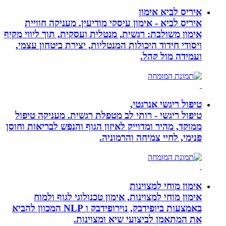
איריס לביא אימון
איריס לביא - אימון עיסקי מודיעין. מעניקה חוויית
אימון משולבת: רגשית, מנטלית ועסקית, תוך ליווי מקיף
ויסודי חידוד היכולות המנטליות, יצירת ביטחון עצמי,
ועמידה מול קהל.
טיפול ריגשי אנרגטי,
טיפול ריגשי - רותי לב מטפלת רגשית. מעניקה טיפול
ממוקד, מהיר ומדוייק לאיזון הגוף והנפש לבריאות וחוסן
פנימי, לחיי צמיחה והרמוניה.
אימון מוחי למצוינות
אימון מוחי למצוינות, אימון טכנולוגי לגוף ולמוח
באמצעות ביופידבק, נוירופידבק ו NLP המכוון להביא
את המתאמן לביצועי שיא ומצוינות.