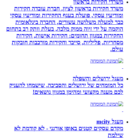
משרדי חקירות בראשון
משרד חקירות בראשון לציון. חברת עובדה חקירות
ומודיעין עסקי, פועלת בענף החקירות ומודיעין עסקי
כבר למעלה משלושה עשורים, החברה בינלאומית
הוקמה על ידי זיוה ממוק מלכה, בעלת וותק רב בתחום
החקירות במגוון תחומים: חקירות אישות, חקירות
מסחריות, פליליות, סייבר וחקירות מורכבות חובקות
עולם.
מעגל ירושלים והשפלה
כל המומחים של ירושלים והסביבה, שישמחו להעניק
לכם מענה מקצועי ומהימן במגוון נושאים!
מעגל mcity
מקדם עסקים קטנים באופן אורגני - לא קודמת לא
שילמת