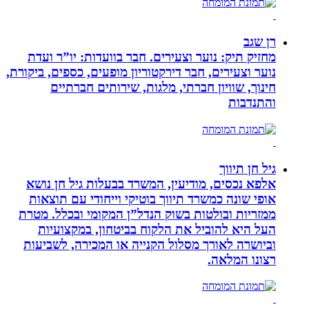
רן שגב
מחזיק תיק: נוער וצעירים. חבר בוועדות: יו”ר ועדת
נוער וצעירים, חבר דירקטוריון מופעים, כספים, ביקורת,
חינוך, שוויון חברתי, מלגות, שירותים חברתיים
והתנדבות
גיל חן תיווך
אלפא נכסים, מודיעין, המשרד בבעלות גיל חן נושא
אופי שונה כמשרד תיווך בוטיקי וייחודי עם תוצאות
ממזריות ובולטות בשוק הנדל”ן המקומי ובכלל. מטרת
העל היא להוביל את הלקוח בביטחון, במקצועיות
וביושרה לאורך מסלול הקנייה או המכירה, לשביעות
רצונו המלאה.