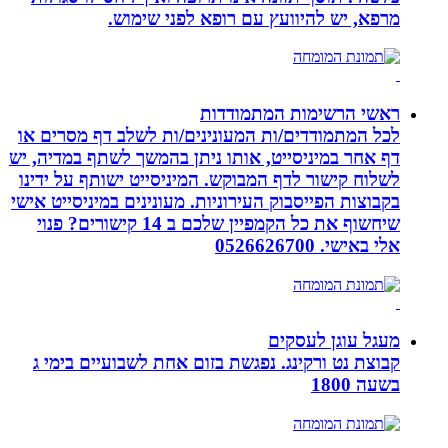
מרפא, יש להיוועץ עם רופא לפני שימוש.
ראשי הרשימות המתמודדות
לכל המתמודדים/ות המעונינים/ות לשלב דף מסרים או
דף אחר במיניסייט, אותו ניתן בהמשך לשתף במדיה, יש
לשלוח קישור לדף המבוקש. המיניסייט ישותף על ידינו
בקבוצות הפייסבוק העירוניות. מעונינים במיניסייט אישי
שיחשוף את כל הקמפיין שלכם ב 14 קישורים? פנוי
אלי באישי. 0526626700
מעגל עוגן לעסקים
קבוצת נט ורקינג. נפגשת בזום אחת לשבועיים בימי ג
בשעה 1800