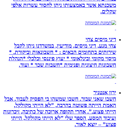
משכנתא אשר באמצעותו ניתן לחסוך עשרות אלפי
שקלים.
דיני מיסים צחי
צחי מנע, דיני מיסים, מודיעין, במשרדנו ניתן לקבל
שירותים בתחומים הבאים : * חשבונאות וביקורת. *
מיסוי מקומי ובינלאומי * יעוץ פיננסי וכלכלי *הנהלת
חשבונות חיצונית ופנימית *חשבות שכר * ועוד.
ירון אנטניר
חשבו שאני שבור. חשבו שמשהו בי הפסיק לעבוד. אבל
האמת הייתה פשוטה בהרבה, ”לא הייתי מקולקל,
הייתי פצוע.”. אחרי תקופה ארוכה של כתיבה, זיכרונות
ועיבוד המסע, הספר שלי ”לא הייתי מקולקל, הייתי
פצוע” – יוצא לאור.