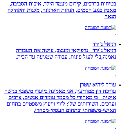
בטיחות בדרכים, קידום מעמד הילד, איכות הסביבה,
מאבק בנגע הסמים, הנחות הארנונה, מלגות והקהילה
הגאה
דניאל ג`ירד
דניאל ג`ירד - גרפיקאי ומעצב, עושה את העבודה
נאמנה,בלי לעגל פינות. עבודה שמגיעה עד הבית.
עו”ד ליהיא שטרן
עורכת דין ממודיעין. אני מאמינה בייעוץ משפטי בגישה
אישית - כי מאחורי כל מסמך עומדים אנשים, צרכים
וערכים. השירותים שלי: ליווי וייעוץ משפטיים בתחום
האישי-משפחתי ובתחום העסקי-מסחרי.