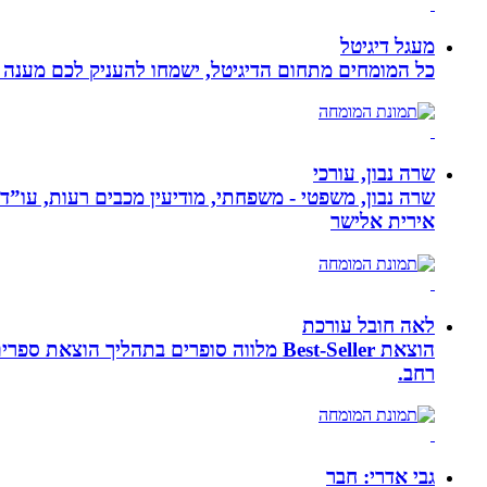
מעגל דיגיטל
כל המומחים מתחום הדיגיטל, ישמחו להעניק לכם מענה מק
שרה נבון, עורכי
שרה נבון, משפטי - משפחתי, מודיעין מכבים רעות, עו”ד
אירית אלישר
לאה חובל עורכת
הוצאת Best-Seller מלווה סופרים בתהליך
רחב.
גבי אדרי: חבר