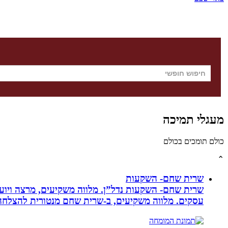
מעגלי תמיכה
כולם תומכים בכולם
⌃
שרית שחם- השקעות
שרית שחם- השקעות נדל”ן. מלווה משקיעים, מרצה ויועצ
עסקים‏. ‏מלווה משקיעים, ב-‏שרית שחם מנטורית להצלחה 