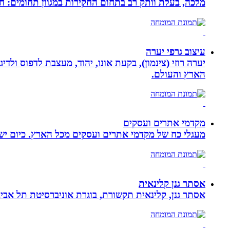
מלכה, בעלת וותק רב בתחום החקירות במגוון תחומים: חק
עיצוב גרפי יערה
יערה רוזי (צינמון), בקעת אונו, יהוד, מעצבת לדפוס ולד
הארץ והעולם.
מקדמי אתרים ועסקים
מעגלי כח של מקדמי אתרים ועסקים מכל הארץ. כיום ישנם:
אסתר גנן קלינאית
אסתר גנן, קלינאית תקשורת, בוגרת אוניברסיטת תל אב