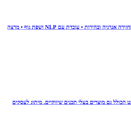
• מאמנת לויסות סטרס • מנקה טראומה וחרדות • מאמנת לשינוי אישי • מלווה טיפולי פוריות • מלווה קריירה מדויקת • מחזירה אנרגיה ובהירות • עובדת עם NLP ושפת גוף • מרצה
עיצוב לדפוס ולאינטרנט הכולל גם מוצרים בעלי תכנים שיווקיים. מיתוג לעסקים