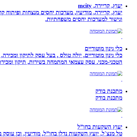
יעוץ, קריירה, mcity
יעוץ, קריירה, מודיעין, מערכות יחסים מנצחות ופיתוח קר
וגישור למערכות יחסים משפחתיות.
כלי גינון מוטוריים
כלי גינון מוטוריים, יולה טולס , בעל עסק לתיקון ומכי
הטכני-מכני. עסק עצמאי המתמחה בשירות, תיקון ומכירת כלי גינון
מתכנת בודק
מתכנת בודק
יעוץ השקעות בחו”ל
טל מנצ`ל, יועץ השקעות נדלן בחו”ל, מודיעין, וכן עו