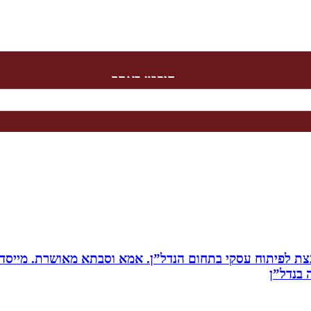
חיפוש באתר
ת לפיתוח עסקי בתחום הנדל”ן. אמא וסבתא מאושרת. ‏מייסדת 
בנדל”ן‏