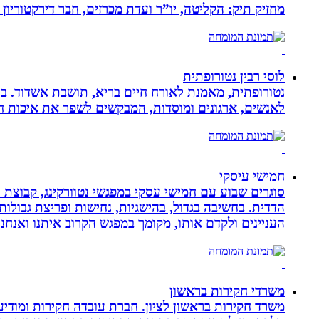
מחזיק תיק: הקליטה, יו”ר ועדת מכרזים, חבר דירקטוריון
לוסי רבין נטורופתית
לאנשים, ארגונים ומוסדות, המבקשים לשפר את איכות חיי
חמישי עיסקי
סוגרים שבוע עם חמישי עסקי במפגשי נטוורקינג, קבוצת 
הדדית. בחשיבה בגדול, בהישגיות, נחישות ופריצת גבולו
העניינים ולקדם אותו, מקומך במפגש הקרוב איתנו ואנ
משרדי חקירות בראשון
משרד חקירות בראשון לציון. חברת עובדה חקירות ומודיע