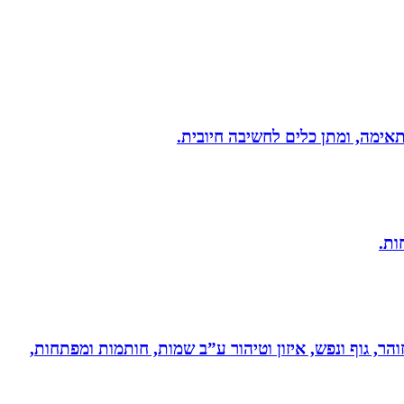
תאימה, ומתן כלים לחשיבה חיובית.
והר, גוף ונפש, איזון וטיהור ע”ב שמות, חותמות ומפתחות,