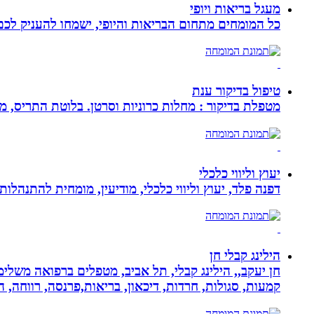
מעגל בריאות ויופי
כל המומחים מתחום הבריאות והיופי, ישמחו להעניק לכם 
טיפול בדיקור ענת
מטפלת בדיקור : מחלות כרוניות וסרטן. בלוטת התריס, מע
יעוץ וליווי כלכלי
דפנה פלד, יעוץ וליווי כלכלי, מודיעין, מומחית להתנהלות כלכלית ויעוץ פנסיוני, ב
הילינג קבלי חן
חן יעקב,, הילינג קבלי, תל אביב, מטפלים ברפואה משלימה
קמעות, סגולות, חרדות, דיכאון, בריאות,פרנסה, רווחה, ה