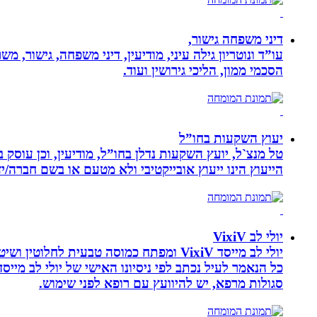
דיני משפחה גישור,
עו”ד ונוטריון גילה עיני, מודיעין, דיני משפחה, גישור, 
הסכמי ממון, הליכי גירושין ועוד.
יעוץ השקעות בחו”ל
טל מנצ`ל, יועץ השקעות נדלן בחו”ל, מודיעין, וכן עו
הייעוץ הינו ייעוץ אובייקטיבי ולא מטעם או בשם חברה/י
יולי לב VixiV
יולי לב מייסד VixiV ומפתח כמוסה טבעית
סגולות מרפא, יש להיוועץ עם רופא לפני שימוש.