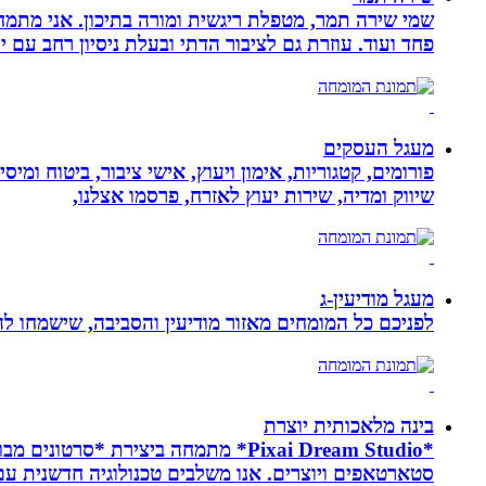
פחד ועוד. עוזרת גם לציבור הדתי ובעלת ניסיון רחב עם יל
מעגל העסקים
פורומים, קטגוריות, אימון ויעוץ, אישי ציבור, ביטוח ומיס
שיווק ומדיה, שירות יעוץ לאזרח, פרסמו אצלנו,
מעגל מודיעין-ג
לפניכם כל המומחים מאזור מודיעין והסביבה, שישמחו לה
בינה מלאכותית יוצרת
*Pixai Dream Studio* מתמחה ביציר
סטארטאפים ויוצרים. אנו משלבים טכנולוגיה חדשנית עם יצ