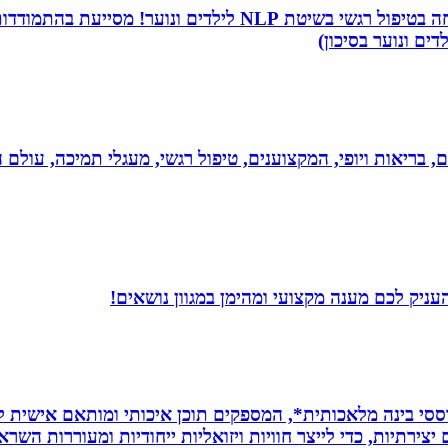
שמי שירה תמר, מטפלת ריגשית ומורה בתיכון. אני מתמחה בטיפו
דים ונוער בסיכון)
ים, בריאות ויופי, המקצוענים, טיפול רגשי, מעגלי תמיכה, עולם ה
עניק לכם מענה מקצועי ומהימן במגוון נושאים!
ת *סרטונים מבוססי בינה מלאכותית*, המספקים תוכן איכותי ומותאם אי
ירתיות, כדי לייצר חוויות ויזואליות ייחודיות ומעוררות השרא