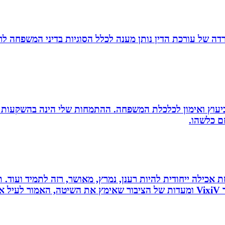
משרדה של עורכת הדין נותן מענה לכלל הסוגיות בדיני המשפחה לר
סק ביעוץ ואימון לכלכלת המשפחה. ההתמחות שלי הינה בהשקעות
זם כלשהו.
 לחלוטין ושיטת אכילה ייחודית להיות רענן, נמרץ, מאושר, רזה לתמיד
כל הנאמר לעיל נכתב לפי ניסיונו האישי של יולי לב מייסד VixiV ומעדות של הציבור ש