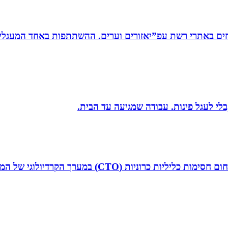
ים באתרי רשת עפ”יאזורים וערים. ההשתתפות באחד המעגלים
בלי לעגל פינות. עבודה שמגיעה עד הבית.
ד”ר איליה ליטובצ`יק הוא קרדיולוג מצנתר בכיר, מנהל 