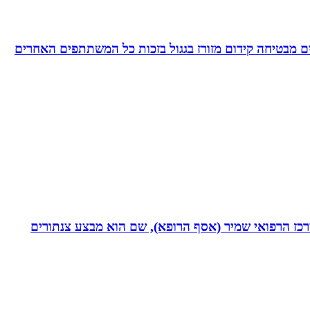
 מבטיחה קידום מזורז בגגול בזכות כל המשתתפים האחרים
תחום חסימות כליליות כרוניות (CTO) במערך הקרדיולוגי של המרכז הרפואי שמיר (אסף הרופא), שם הוא מבצע צנתורים