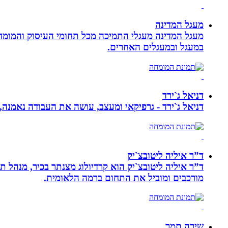
מעגל המדינה
מעגל המדינה מעגלי התמיכה מכל תחומי העיסוק והמומח
במעגל ובמעגלים האחרים.
דניאל ג`ירד
דניאל ג`ירד - גרפיקאי ומעצב, עושה את העבודה נאמנה,
ד”ר איליה ליטובצ`יק
מורכבים ומוביל את התחום ברמה הלאומית.
שירה תמר