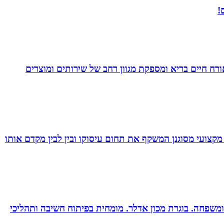
!
. בעלת Coach4Health, Coach4health הינה חברה העוסקת באורח חיים בריא ומספקת מגוון רחב של שירותים ומוצרים
מקצועי מסוגנן המשקף את תחום עיסוקו ובין לבין מקדם אותו
ות ומשפחה. בוגרת מכון אדלר. מומחית בפיתוח חשיבה ותהליכי