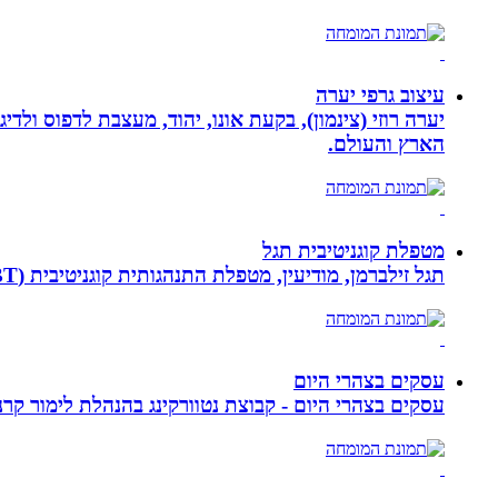
עיצוב גרפי יערה
יערה רוזי (צינמון), בקעת אונו, יהוד, מעצבת לדפוס ולד
הארץ והעולם.
מטפלת קוגניטיבית תגל
תגל זילברמן, מודיעין, מטפלת התנהגותית קוגניטיבית (CBT). מדריכת הורים ומנחת קבוצות. מומחית להפרעות קשב ואכילה רגשית. מטפלת בילדים, מתבגרים ומבוגרים.
עסקים בצהרי היום
עסקים בצהרי היום - קבוצת נטוורקינג בהנהלת לימור קרנסה