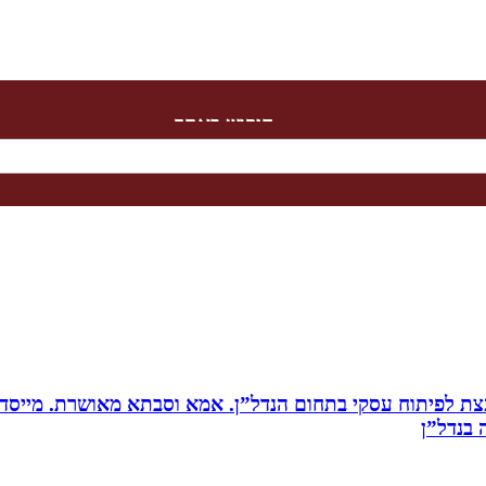
חיפוש באתר
ת לפיתוח עסקי בתחום הנדל”ן. אמא וסבתא מאושרת. ‏מייסדת 
בנדל”ן‏