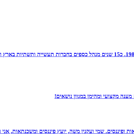
חן נוי, הנהלת חשבונות ויעוץ מס, מודיעין, רו”ח משנת 1988. כ15 שנים מנהל כספ
מענה מקצועי ומהימן במגוון נושאים!
ות ופיננסים. שמי ועקנין משה, יועץ פיננסים ומשכנתאות, אני