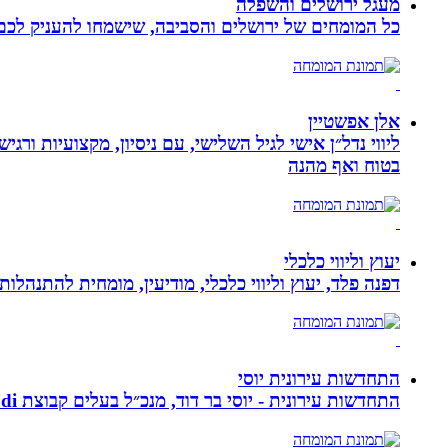
מעגל ירושלים והשפלה
כל המומחים של ירושלים והסביבה, שישמחו להעניק לכם מ
אלן אפשטיין
ליווי נדל״ן אישי לגיל השלישי, עם ניסיון, מקצועיות ו
בטוח ואף מהנה
יעוץ וליווי כלכלי
דפנה פלד, יעוץ וליווי כלכלי, מודיעין, מומחית להתנהלות כלכלית ויעוץ פנסיוני, ב
התחדשות עירונית יוסי
התחדשות עירונית - יוסי בר דוד, מנכ״ל בעלים קבוצת ybdi התחדשות עירונית ויזום למגורים. חברתנו מתמחה בפרויקטי פינוי - בינוי.