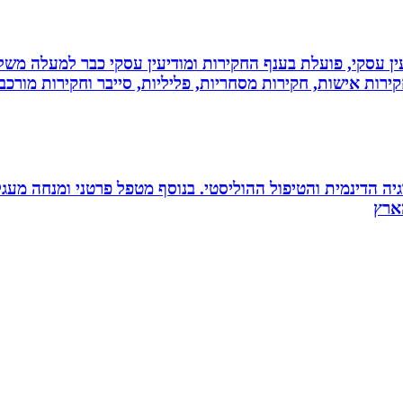
ין עסקי, פועלת בענף החקירות ומודיעין עסקי כבר למעלה משל
ירות אישות, חקירות מסחריות, פליליות, סייבר וחקירות מורכב
ה הדינמית והטיפול ההוליסטי. בנוסף מטפל פרטני ומנחה מעגלי ג