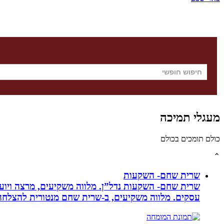
מעגלי תמיכה
כולם תומכים בכולם
⌃
שרית שחם- השקעות
שרית שחם- השקעות נדל”ן. מלווה משקיעים, מרצה ויועצ
עסקים‏. ‏מלווה משקיעים, ב-‏שרית שחם מנטורית להצלחה 