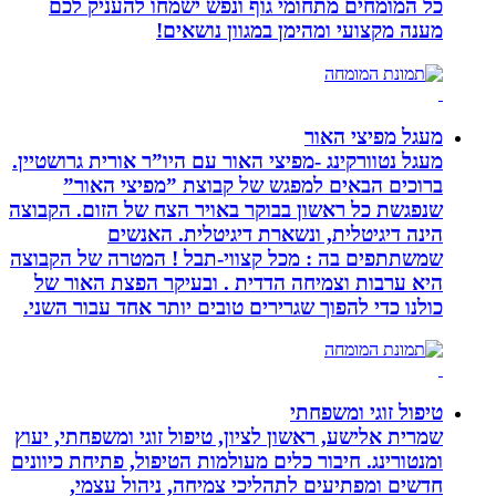
כל המומחים מתחומי גוף ונפש ישמחו להעניק לכם
מענה מקצועי ומהימן במגוון נושאים!
מעגל מפיצי האור
מעגל נטוורקינג -מפיצי האור עם היו”ר אורית גרושטיין.
ברוכים הבאים למפגש של קבוצת ”מפיצי האור”
שנפגשת כל ראשון בבוקר באויר הצח של הזום. הקבוצה
הינה דיגיטלית, ונשארת דיגיטלית. האנשים
שמשתתפים בה : מכל קצווי-תבל ! המטרה של הקבוצה
היא ערבות וצמיחה הדדית . ובעיקר הפצת האור של
כולנו כדי להפוך שגרירים טובים יותר אחד עבור השני.
טיפול זוגי ומשפחתי
שמרית אלישע, ראשון לציון, טיפול זוגי ומשפחתי, יעוץ
ומנטורינג. חיבור כלים מעולמות הטיפול, פתיחת כיוונים
חדשים ומפתיעים לתהליכי צמיחה, ניהול עצמי,