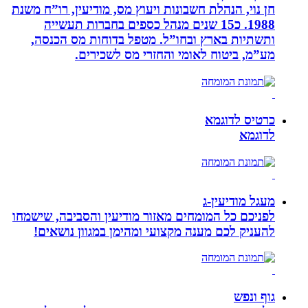
חן נוי, הנהלת חשבונות ויעוץ מס, מודיעין, רו”ח משנת
1988. כ15 שנים מנהל כספים בחברות תעשייה
ותשתיות בארץ ובחו”ל. מטפל בדוחות מס הכנסה,
מע”מ, ביטוח לאומי והחזרי מס לשכירים.
כרטיס לדוגמא
לדוגמא
מעגל מודיעין-ג
לפניכם כל המומחים מאזור מודיעין והסביבה, שישמחו
להעניק לכם מענה מקצועי ומהימן במגוון נושאים!
גוף ונפש