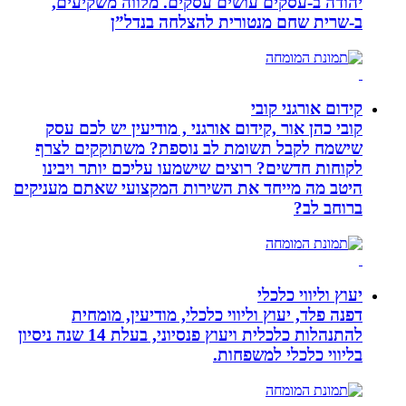
יהודה‏ ב-‏עסקים עושים עסקים‏. ‏מלווה משקיעים,
ב-‏שרית שחם מנטורית להצלחה בנדל”ן‏
קידום אורגני קובי
קובי כהן אור ,קידום אורגני , מודיעין יש לכם עסק
שישמח לקבל תשומת לב נוספת? משתוקקים לצרף
לקוחות חדשים? רוצים שישמעו עליכם יותר ויבינו
היטב מה מייחד את השירות המקצועי שאתם מעניקים
ברוחב לב?
יעוץ וליווי כלכלי
דפנה פלד, יעוץ וליווי כלכלי, מודיעין, מומחית
להתנהלות כלכלית ויעוץ פנסיוני, בעלת 14 שנה ניסיון
בליווי כלכלי למשפחות.