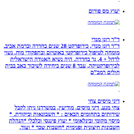
יעוץ מס פורום
ד”ר רונן מנדי
ד”ר רונן מנדי, כירופרקט 28 שנים בחדרה וברמת אביב,
מומחה לטיפול כירופרקטי באוטיזם ובתפקודי מוח. נשוי
לרחל + 4, גר בחדרה. היה נשיא האגודה הישראלית
לכירופרקטיקה, עבד 8 שנים ביחידה לשיכוך כאב בבית
חולים רמב”ם
דיני מיסים צחי
צחי מנע, דיני מיסים, מודיעין, במשרדנו ניתן לקבל
שירותים בתחומים הבאים : * חשבונאות וביקורת. *
מיסוי מקומי ובינלאומי * יעוץ פיננסי וכלכלי *הנהלת
חשבונות חיצונית ופנימית *חשבות שכר * ועוד.