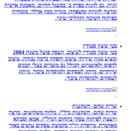
זוגית, גם לזוגות בפרק ב` במעגל החיים. מאמנת אישית
ומרצה לזוגיות ומשפחה. בוגרת מכון אדלר. מומחית
בפיתוח חשיבה ותהליכי שינוי.
בטי ששון סטודיו
בטי ששון סטודיו לעיצוב, העסק פועל משנת 2004
ומציע מגוון שירותי עיצוב והפקה ברמה גבוהה. עיצוב
לדפוס ולאינטרנט הכולל גם מוצרים בעלי תכנים
שיווקיים. מיתוג לעסקים ולמוסדות ציבור. מיתוג
לעסקים ולמוסדות ציבור.
שרית שחם- השקעות
שרית שחם- השקעות נדל”ן. מלווה משקיעים, מרצה
ויועצת לפיתוח עסקי בתחום הנדל”ן. אמא וסבתא
מאושרת. ‏מייסדת ויו”ר בקבוצת עסקים עושים באור