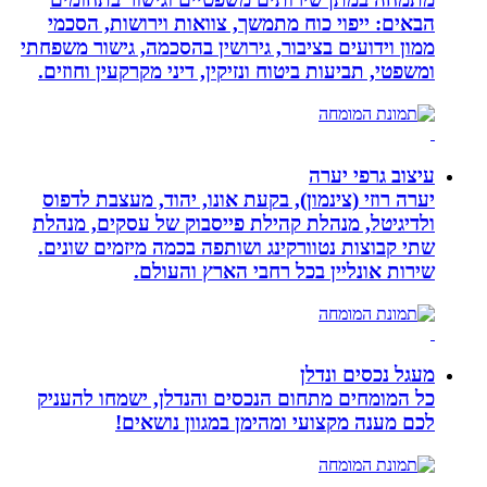
הבאים: ייפוי כוח מתמשך, צוואות וירושות, הסכמי
ממון וידועים בציבור, גירושין בהסכמה, גישור משפחתי
ומשפטי, תביעות ביטוח ונזיקין, דיני מקרקעין וחוזים.
עיצוב גרפי יערה
יערה רוזי (צינמון), בקעת אונו, יהוד, מעצבת לדפוס
ולדיגיטל, מנהלת קהילת פייסבוק של עסקים, מנהלת
שתי קבוצות נטוורקינג ושותפה בכמה מיזמים שונים.
שירות אונליין בכל רחבי הארץ והעולם.
מעגל נכסים ונדלן
כל המומחים מתחום הנכסים והנדלן, ישמחו להעניק
לכם מענה מקצועי ומהימן במגוון נושאים!