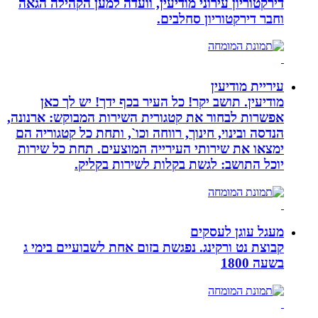
דירקטוריון עירוני מודיעין, וועדה למען הקהילה הגאה
וחבר דירקטוריון סחלבים.
עיריית מודיעין
מודיעין. תושב יקר! כל העיר בכף ידך! יש לך כאן
אפשרות לבחור את קטגורית השירות המבוקש: ארנונה,
הנדסה ובינוי, חינוך, רווחה וכו`, ותחת כל קטגוריה הם
ימצאו את שירותי העירייה המוצעים. תחת כל שירות
יוכל התושב: לגשת בקלות לשירות בקליק.
מעגל עוגן לעסקים
קבוצת נט ורקינג. נפגשת בזום אחת לשבועיים בימי ג
בשעה 1800