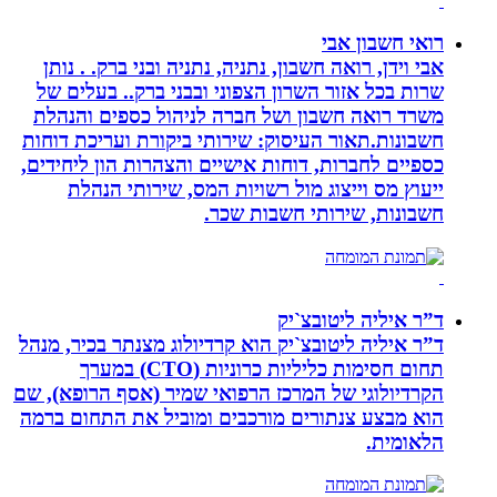
רואי חשבון אבי
אבי וידן, רואה חשבון, נתניה, נתניה ובני ברק. . נותן
שרות בכל אזור השרון הצפוני ובבני ברק.. בעלים של
משרד רואה חשבון ושל חברה לניהול כספים והנהלת
חשבונות.תאור העיסוק: שירותי ביקורת ועריכת דוחות
כספיים לחברות, דוחות אישיים והצהרות הון ליחידים,
ייעוץ מס וייצוג מול רשויות המס, שירותי הנהלת
חשבונות, שירותי חשבות שכר.
ד”ר איליה ליטובצ`יק
ד”ר איליה ליטובצ`יק הוא קרדיולוג מצנתר בכיר, מנהל
תחום חסימות כליליות כרוניות (CTO) במערך
הקרדיולוגי של המרכז הרפואי שמיר (אסף הרופא), שם
הוא מבצע צנתורים מורכבים ומוביל את התחום ברמה
הלאומית.