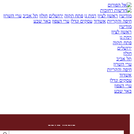
ן
ראשון לציון
רמת גן
פתח תקוה
ירושלים
חולון
תל אביב
ערי השרון
והקריות
אשדוד
עסקים ונדלן
ערי הצפון
באר שבע
ן
לציון
ן
קוה
ים
יב
שרון
והקריות
ד
 ונדלן
צפון
שבע
חיפוש באתר