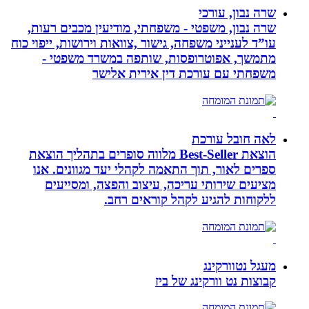
שרה נבון, עורכי
שרה נבון, משפטי - משפחתי, מודיעין מכבים רעות,
עו”ד לענייני משפחה, גישור ,צוואות וירושות, ייפוי כוח
מתמשך, אפוטרופסות, שותפה במשרד משפטי -
משפחתי עם עורכת דין אירית אלישר
לאה חובל עורכת
הוצאת Best-Seller מלווה סופרים בתהליך הוצאת
ספרים לאור, תוך התאמה לקהלי יעד מגוונים. אנו
מציעים שירותי עריכה, עיצוב והפצה, ומסייעים
ללקוחות להגיע לקהל קוראים רחב.
מעגל נטוורקינג
קבוצות נט וורקינג של ביז