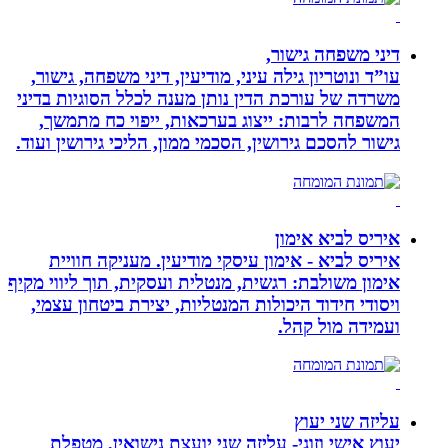
דיני משפחה גישור,
עו”ד ונוטריון גילה עיני, מודיעין, דיני משפחה, גישור,
משרדה של עורכת הדין נותן מענה לכלל הסוגיות בדיני
המשפחה לרבות: ייצוג בערכאות, ייפוי כח מתמשך,
גישור להסכם גירושין, הסכמי ממון, הליכי גירושין ועוד.
איריס לביא אימון
איריס לביא - אימון עיסקי מודיעין. מעניקה חוויית
אימון משולבת: רגשית, מנטלית ועסקית, תוך ליווי מקיף
ויסודי חידוד היכולות המנטליות, יצירת ביטחון עצמי,
ועמידה מול קהל.
עליזה שני יעוץ
יעוץ אישי וזוגי- עליזה שני יועצת נישואין, מטפלת