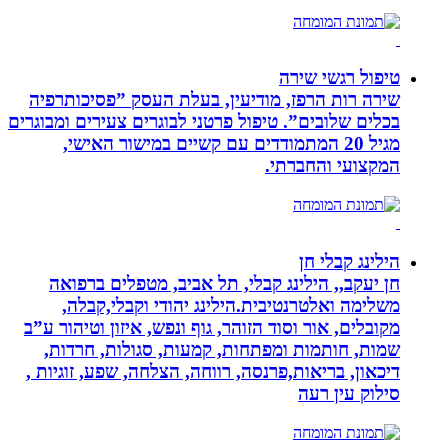
טיפול רגשי שירה
שירה רות הרפז, מודיעין, בעלת העסק ”פסיכותרפיה
בכלים שלובים”. טיפול פרטני לבוגרים צעירים ומבוגרים
מגיל 20 המתמודדים עם קשיים במישור האישי,
המקצועי והחברתי.
הילינג קבלי חן
חן יעקב,, הילינג קבלי, תל אביב, מטפלים ברפואה
משלימה ואלטרנטיבית.הילינג יהודי וקבלי,קבלה,
מקובלים, אור וסוד הזוהר, גוף ונפש, איזון וטיהור ע”ב
שמות, חותמות ומפתחות, קמעות, סגולות, חרדות,
דיכאון, בריאות,פרנסה, רווחה, הצלחה, שפע, זוגיות ,
סילוק עין רעה