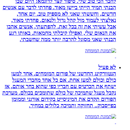
לחבר הכי טוב שלי. סיפור קצר לדוגמא: היום שבו
הבנתי תמיד הייתי ביישן מאוד. פחדתי לדבר עם אנשים
חדשים, וחששתי שאני לא מספיק טוב. יום אחד,
נאלצתי לעמוד מול קהל גדול ולנאום. פחדתי מאוד,
אבל עשיתי את זה בכל זאת. להפתעתי, אנשים אהבו
את הנאום שלי, ואפילו קיבלתי מחמאות. באותו רגע
הבנתי שאני מסוגל להרבה יותר ממה שחשבתי.
לא פעיל
הנטוורקינג החדשני של פורום המומחים. אחד למען
כולם וכולם למען אחת. אם כל אחד מחברי המעגל
ישתף את הכרטיס עם חבריו כפי שהוא בחר אותם, אז
נקבל מעגל שתמיכה של כולם שתומכים בכולם. מערכת
הפורום תקדם את המיניסייט בקידום אורגני וממומן
בפייסבוק.. תחזוקה ותמיכה כלולים במחיר.