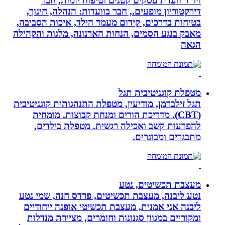
ויו”ר וועדת עסקים קטנים וטיפוח יזמות, חבר
דירקטוריון מופעים., חבר בוועדות: הנהלה, חינוך,
בטיחות בדרכים, קידום מעמד הילד, איכות הסביבה,
מאבק בנגע הסמים, הנחות הארנונה, מלגות והקהילה
הגאה
מטפלת קוגניטיבית תגל
תגל זילברמן, מודיעין, מטפלת התנהגותית קוגניטיבית
(CBT). מדריכת הורים ומנחת קבוצות. מומחית
להפרעות קשב ואכילה רגשית. מטפלת בילדים,
מתבגרים ומבוגרים.
מעצבת תכשיטים, נטע
נטע ליבנה, מעצבת תכשיטים, פרדס חנה, שמי נטע
ליבנה אני אמנית, מעצבת תכשיטי אופנה ייחודיים
ומקוריים במגוון סגנונות וחומרים, מציירת מנדלות