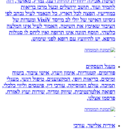
ושיטת אכילה ייחודית להיות רענן, נמרץ, מאושר, רזה
לתמיד ועוד. תושב ירושלים ובעל מרכז בריאות
במודיעין, הפצה לכל הארץ. כל הנאמר לעיל נכתב לפי
ניסיונו האישי של יולי לב מייסד VixiV ומעדות של
הציבור שאימץ את השיטה, האמור לעיל אינו המלצה
כלשהי. תוסף תזונה אינו תרופה ואין ליחס לו סגולות
מרפא, יש להיוועץ עם רופא לפני שימוש.
מעגל העסקים
פורומים, קטגוריות, אימון ויעוץ, אישי ציבור, ביטוח
ומיסים, בריאות ויופי, המקצוענים, טיפול רגשי, מעגלי
תמיכה, עולם המוסיקה, עורכי דין, פיננסים וליווי כלכלי,
רפואה אלטרנטיבית, שיווק ומדיה, שירות יעוץ לאזרח,
פרסמו אצלנו,
אירית אלישר, עורכי