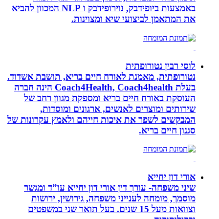
באמצעות ביופידבק, נוירופידבק ו NLP המכוון להביא
את המתאמן לביצועי שיא ומצוינות.
לוסי רבין נטורופתית
נטורופתית, מאמנת לאורח חיים בריא, תושבת אשדוד.
בעלת Coach4Health, Coach4health הינה חברה
העוסקת באורח חיים בריא ומספקת מגוון רחב של
שירותים ומוצרים לאנשים, ארגונים ומוסדות,
המבקשים לשפר את איכות חייהם ולאמץ עקרונות של
סגנון חיים בריא.
אורי דון יחייא
שיני משפחה- עורך דין אורי דון יחייא עו”ד ומגשר
מוסמך, מומחה לענייני משפחה, גירושין, ירושות
וצוואות מעל 15 שנים. בעל תואר שני במשפטים