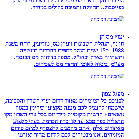
הפורום תקדם את המיניסייט בקידום אורגני וממומן
בפייסבוק.. תחזוקה ותמיכה כלולים במחיר.
יעוץ מס חן
חן נוי, הנהלת חשבונות ויעוץ מס, מודיעין, רו”ח משנת
1988. כ15 שנים מנהל כספים בחברות תעשייה
ותשתיות בארץ ובחו”ל. מטפל בדוחות מס הכנסה,
מע”מ, ביטוח לאומי והחזרי מס לשכירים.
מעגל צפון
לפניכם כל המומחים מאזור דרום וערי השרון והסביבה,
שישמחו להעניק לכם מענה מקצועי ומהימן במגוון
נושאים+ חדשות מקומיות מידי יום בכל ערי השרון מקו
הרצליה כפר סבא עד קו זכרון הכרמל. בעלי מקצוע
מאיזורים אלה, אתם מוזמנים להצטרף למיזם פורום
המומחים. אנו מבטיחים לכם קידום מהיר ואורגני