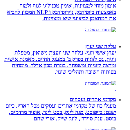
אימון מוחי למצוינות, אימון טכנולוגי לגוף ולמוח
באמצעות ביופידבק, נוירופידבק ו NLP המכוון להביא
את המתאמן לביצועי שיא ומצוינות.
עליזה שני יעוץ
יעוץ אישי וזוגי- עליזה שני יועצת נישואין, מטפלת
זוגית, גם לזוגות בפרק ב` במעגל החיים. מאמנת אישית
ומרצה לזוגיות ומשפחה. בוגרת מכון אדלר. מומחית
בפיתוח חשיבה ותהליכי שינוי.
מקדמי אתרים ועסקים
מעגלי כח של מקדמי אתרים ועסקים מכל הארץ. כיום
ישנם: בייפוסט, מגה לינק, בסט לינר, אופיר מרדמים,
בוסט, ענת סיידר , לינק שייק, אורי שחם