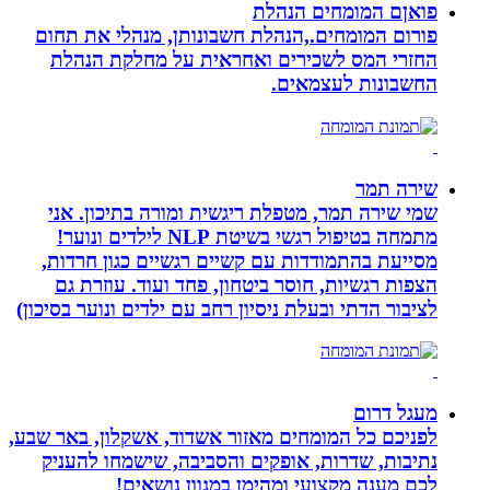
פואןם המומחים הנהלת
פורום המומחים.,הנהלת חשבונותן, מנהלי את תחום
החזרי המס לשכירים ואחראית על מחלקת הנהלת
החשבונות לעצמאים.
שירה תמר
שמי שירה תמר, מטפלת ריגשית ומורה בתיכון. אני
מתמחה בטיפול רגשי בשיטת NLP לילדים ונוער!
מסייעת בהתמודדות עם קשיים רגשיים כגון חרדות,
הצפות רגשיות, חוסר ביטחון, פחד ועוד. עוזרת גם
לציבור הדתי ובעלת ניסיון רחב עם ילדים ונוער בסיכון)
מעגל דרום
לפניכם כל המומחים מאזור אשדוד, אשקלון, באר שבע,
נתיבות, שדרות, אופקים והסביבה, שישמחו להעניק
לכם מענה מקצועי ומהימן במגוון נושאים!