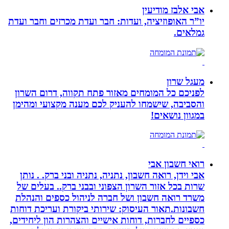
אבי אלבז מודיעין
יו”ר האופוזיציה, ועדות: חבר ועדת מכרזים וחבר ועדת
גמלאים.
מעגל שרון
לפניכם כל המומחים מאזור פתח תקווה, דרום השרון
והסביבה, שישמחו להעניק לכם מענה מקצועי ומהימן
במגוון נושאים!
רואי חשבון אבי
אבי וידן, רואה חשבון, נתניה, נתניה ובני ברק. . נותן
שרות בכל אזור השרון הצפוני ובבני ברק.. בעלים של
משרד רואה חשבון ושל חברה לניהול כספים והנהלת
חשבונות.תאור העיסוק: שירותי ביקורת ועריכת דוחות
כספיים לחברות, דוחות אישיים והצהרות הון ליחידים,