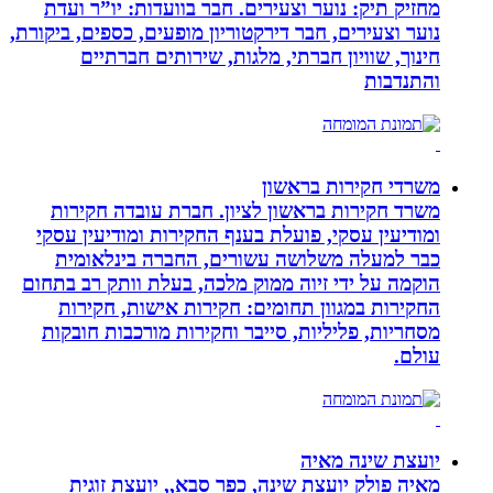
מחזיק תיק: נוער וצעירים. חבר בוועדות: יו”ר ועדת
נוער וצעירים, חבר דירקטוריון מופעים, כספים, ביקורת,
חינוך, שוויון חברתי, מלגות, שירותים חברתיים
והתנדבות
משרדי חקירות בראשון
משרד חקירות בראשון לציון. חברת עובדה חקירות
ומודיעין עסקי, פועלת בענף החקירות ומודיעין עסקי
כבר למעלה משלושה עשורים, החברה בינלאומית
הוקמה על ידי זיוה ממוק מלכה, בעלת וותק רב בתחום
החקירות במגוון תחומים: חקירות אישות, חקירות
מסחריות, פליליות, סייבר וחקירות מורכבות חובקות
עולם.
יועצת שינה מאיה
מאיה פולק יועצת שינה, כפר סבא,, יועצת זוגית