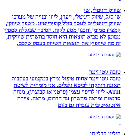
שיווק דיגיטלי, שי
שי סגל, שיווק דיגיטלי, ייעוץ, ליווי ובנייה של מערכי
שיווק דיגיטליים לעסק כולל קופירייטינג, משפך שיווקי,
קמפיין ממומן ותכנון מסע לקוח. הסיבה שבגללה קמפיין
ממומן לא מביא תוצאות היא חוסר בתשתית שיווקית,
זה מה שיקפיץ את תוצאות השיווק בעסק שלכם.
טובה גיטי זינגר
טובה גיטי זינגר אחות טיפול נמרץ במקצועי בעקבות
תאונה רותקתי לכיסא גלגלים. אני מומחית לשיטת
ATH- ליווי לריפוי עצמי (פרטני או קבוצתי), מנחה
סדנאות ומרצה מהשרון עד הדרום, מרצה, ציירת
אינטואיטיבית עובדת גם בזום
הילינג קבלי חן