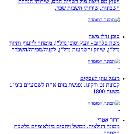
ייעוץ מס וייצוג מול רשויות המס, שירותי הנהלת
חשבונות, שירותי חשבות שכר.
סוכן נדלן משה
משה סלהוב - יועץ וסוכן נדל”ן, מומחה לייעוץ ותיווך
נדל”ן, שיווק והשקעות נדל”ן, לקניה/מכירה/השכרה
מעגל עוגן לעסקים
קבוצת נט ורקינג. נפגשת בזום אחת לשבועיים בימי ג
בשעה 1800
דרור אטרי
ממונה רגולציה, ממשל ויחסים בינלאומיים בלשכת
המסחר