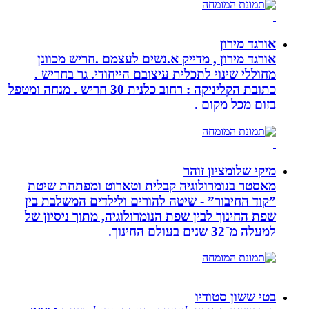
אורגד מירון
אורגד מירון , מדייק א.נשים לעצמם .חריש מכוונן
מחוללי שינוי לתכלית עיצובם הייחודי. גר בחריש .
כתובת הקליניקה : רחוב כלנית 30 חריש . מנחה ומטפל
בזום מכל מקום .
מיקי שלומציון זוהר
מאסטר בנומרולוגיה קבלית וטארוט ומפתחת שיטת
”קוד החיבור” - שיטה להורים ולילדים המשלבת בין
שפת החינוך לבין שפת הנומרולוגיה, מתוך ניסיון של
למעלה מ־32 שנים בעולם החינוך.
בטי ששון סטודיו