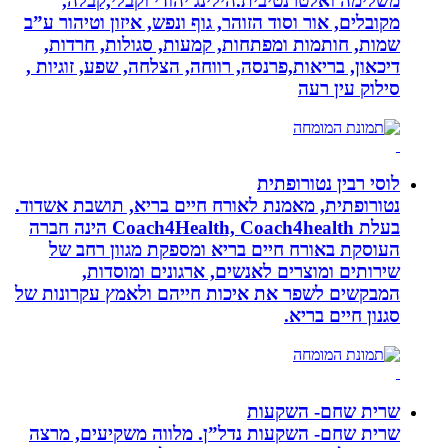
משלימה ואלטרנטיבית.הילינג יהודי וקבלי,קבלה,
מקובלים, אור וסוד הזוהר, גוף ונפש, איזון וטיהור ע”ב
שמות, חותמות ומפתחות, קמעות, סגולות, חרדות,
דיכאון, בריאות,פרנסה, רווחה, הצלחה, שפע, זוגיות ,
סילוק עין רעה
לוסי רבין נטורופתית
נטורופתית, מאמנת לאורח חיים בריא, תושבת אשדוד.
בעלת Coach4Health, Coach4health הינה חברה
העוסקת באורח חיים בריא ומספקת מגוון רחב של
שירותים ומוצרים לאנשים, ארגונים ומוסדות,
המבקשים לשפר את איכות חייהם ולאמץ עקרונות של
סגנון חיים בריא.
שרית שחם- השקעות
שרית שחם- השקעות נדל”ן. מלווה משקיעים, מרצה