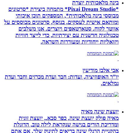
בינה מלאכותית יוצרת
*Pixai Dream Studio* מתמחה ביצירת *סרטונים
מבוססי בינה מלאכותית*, המספקים תוכן איכותי
ומותאם אישית לעסקים, בנוסף, סרטונים מבוססים על
אווטר לקוח. סטארטאפים ויוצרים. אנו משלבים
טכנולוגיה חדשנית עם יצירתיות, כדי לייצר חוויות
ויזואליות ייחודיות ומעוררות השראה.
אבי אלבז מודיעין
יו”ר האופוזיציה, ועדות: חבר ועדת מכרזים וחבר ועדת
גמלאים.
יועצת שינה מאיה
מאיה פולק יועצת שינה, כפר סבא,, יועצת זוגית
ומדריכת הורים בגישה שנקראת לילה טוב, הדוגלת
בהקניית הרגלי שינה בריאים לתינוק שלך. אם אתם