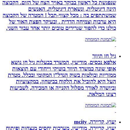
שנפגשת כל ראשון בבוקר באויר הצח של הזום. הקבוצה
הינה דיגיטלית, ונשארת דיגיטלית. האנשים
שמשתתפים בה : מכל קצווי-תבל ! המטרה של הקבוצה
היא ערבות וצמיחה הדדית . ובעיקר הפצת האור של
כולנו כדי להפוך שגרירים טובים יותר אחד עבור השני.
גיל חן תיווך
אלפא נכסים, מודיעין, המשרד בבעלות גיל חן נושא
אופי שונה כמשרד תיווך בוטיקי וייחודי עם תוצאות
ממזריות ובולטות בשוק הנדל”ן המקומי ובכלל. מטרת
העל היא להוביל את הלקוח בביטחון, במקצועיות
וביושרה לאורך מסלול הקנייה או המכירה, לשביעות
רצונו המלאה.
יעוץ, קריירה, mcity
יעוץ, קריירה, מודיעין, מערכות יחסים מנצחות ופיתוח