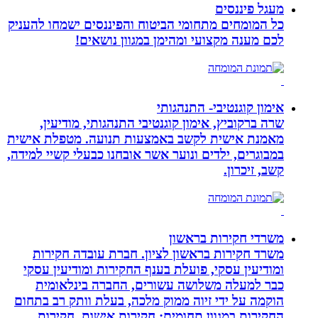
מעגל פיננסים
כל המומחים מתחומי הביטוח והפיננסים ישמחו להעניק
לכם מענה מקצועי ומהימן במגוון נושאים!
אימון קוגנטיבי- התנהגותי
שרה ברקוביץ, אימון קוגנטיבי התנהגותי, מודיעין,
מאמנת אישית לקשב באמצעות תנועה. מטפלת אישית
במבוגרים, ילדים ונוער אשר אובחנו כבעלי קשיי למידה,
קשב, זיכרון.
משרדי חקירות בראשון
משרד חקירות בראשון לציון. חברת עובדה חקירות
ומודיעין עסקי, פועלת בענף החקירות ומודיעין עסקי
כבר למעלה משלושה עשורים, החברה בינלאומית
הוקמה על ידי זיוה ממוק מלכה, בעלת וותק רב בתחום
החקירות במגוון תחומים: חקירות אישות, חקירות