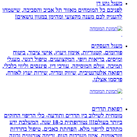
מעגל גוש דן
לפניכם כל המומחים מאזור תל אביב והסביבה, שישמחו
להעניק לכם מענה מקצועי ומהימן במגוון נושאים!
מעגל העסקים
פורומים, קטגוריות, אימון ויעוץ, אישי ציבור, ביטוח
ומיסים, בריאות ויופי, המקצוענים, טיפול רגשי, מעגלי
תמיכה, עולם המוסיקה, עורכי דין, פיננסים וליווי כלכלי,
רפואה אלטרנטיבית, שיווק ומדיה, שירות יעוץ לאזרח,
פרסמו אצלנו,
רפואת תדרים
מומחית לשילוב בין תדרים ותודעה- כלי הריפוי החזקים
ביותר בעולם!!! נטורופתית כ-18 שנה, המשלבת ידע
מתקדם לריפוי מלא, הפחתת כאבים, טיפול בחרדות
וטראומות, איזון מערכות הגוף, זרימה אנרגטית נכונה