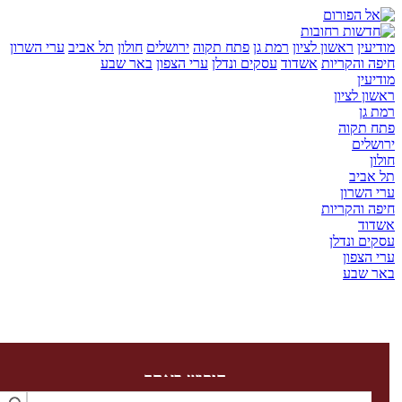
ן
ראשון לציון
רמת גן
פתח תקוה
ירושלים
חולון
תל אביב
ערי השרון
והקריות
אשדוד
עסקים ונדלן
ערי הצפון
באר שבע
ן
לציון
ן
קוה
ים
יב
שרון
והקריות
ד
 ונדלן
צפון
שבע
חיפוש באתר