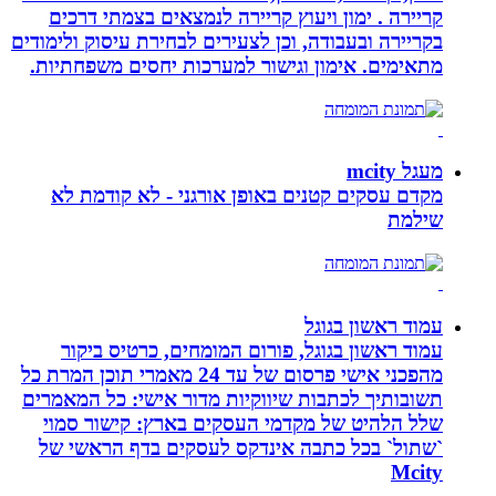
קריירה . ימון ויעוץ קריירה לנמצאים בצמתי דרכים
בקריירה ובעבודה, וכן לצעירים לבחירת עיסוק ולימודים
מתאימים. אימון וגישור למערכות יחסים משפחתיות.
מעגל mcity
מקדם עסקים קטנים באופן אורגני - לא קודמת לא
שילמת
עמוד ראשון בגוגל
עמוד ראשון בגוגל, פורום המומחים, כרטיס ביקור
מהפכני אישי פרסום של עד 24 מאמרי תוכן המרת כל
תשובותיך לכתבות שיווקיות מדור אישי: כל המאמרים
שלל הלהיט של מקדמי העסקים בארץ: קישור סמוי
`שתול` בכל כתבה אינדקס לעסקים בדף הראשי של
Mcity