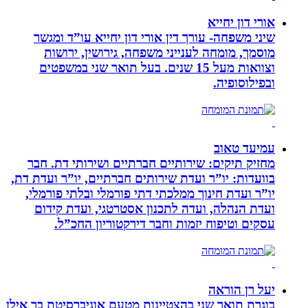
אורי דון יחייא
שיני משפחה- עורך דין אורי דון יחייא עו”ד ומגשר
מוסמך, מומחה לענייני משפחה, גירושין, ירושות
וצוואות מעל 15 שנים. בעל תואר שני במשפטים
ובפילוסופיה.
עמיעד טאוב
מחזיק תיקים: שירותיים חברתיים ושירותי דת. חבר
בוועדות: יו”ר ועדת שירותים חברתיים, יו”ר ועדת דת,
יו”ר ועדת חינוך ממלכתי דתי פורמלי ובלתי פורמלי,
ועדת הנהלה, ועדה לתכנון אסטרטגי, ועדת קידום
עסקים וטיפוח יזמות וחבר דירקטוריון החכ”ל.
יעל רן הוראה
בוגרת תואר שני בהצטיינות מטעם אוניברסיטת בר אילן