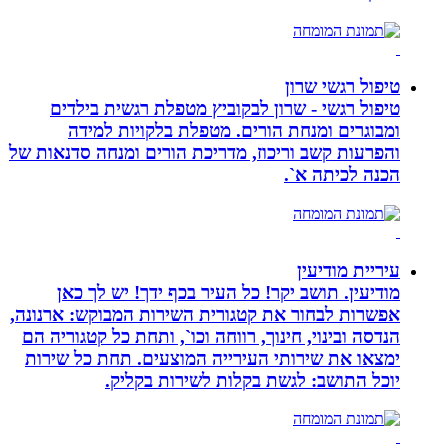
טיפול רגשי שרון
טיפול רגשי - שרון לבקוביץ מטפלת רגשית בילדים
ומבוגרים ומנחת הורים. מטפלת בלקויות למידה
והפרעות קשב וריכוז, מדריכת הורים ומנחה סדנאות של
הכנה לכיתה א`.
עיריית מודיעין
מודיעין. תושב יקר! כל העיר בכף ידך! יש לך כאן
אפשרות לבחור את קטגורית השירות המבוקש: ארנונה,
הנדסה ובינוי, חינוך, רווחה וכו`, ותחת כל קטגוריה הם
ימצאו את שירותי העירייה המוצעים. תחת כל שירות
יוכל התושב: לגשת בקלות לשירות בקליק.