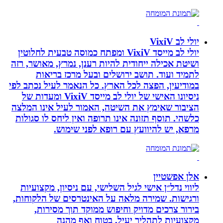
יולי לב VixiV
יולי לב מייסד VixiV ומפתח כמוסה טבעית לחלוטין
ושיטת אכילה ייחודית להיות רענן, נמרץ, מאושר, רזה
לתמיד ועוד. תושב ירושלים ובעל מרכז בריאות
במודיעין, הפצה לכל הארץ. כל הנאמר לעיל נכתב לפי
ניסיונו האישי של יולי לב מייסד VixiV ומעדות של
הציבור שאימץ את השיטה, האמור לעיל אינו המלצה
כלשהי. תוסף תזונה אינו תרופה ואין ליחס לו סגולות
מרפא, יש להיוועץ עם רופא לפני שימוש.
אלן אפשטיין
ליווי נדל״ן אישי לגיל השלישי, עם ניסיון, מקצועיות
ורגישות. שמירה מלאה על האינטרסים של הלקוחות,
בירור צרכים מדויק וחיפוש ממוקד תוך מסירות,
מקצועיות לתהליך יעיל, בטוח ואף מהנה