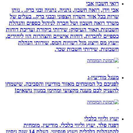
רואי חשבון אבי
אבי וידן, רואה חשבון, נתניה, נתניה ובני ברק. . נותן
שרות בכל אזור השרון הצפוני ובבני ברק.. בעלים של
משרד רואה חשבון ושל חברה לניהול כספים והנהלת
חשבונות.תאור העיסוק: שירותי ביקורת ועריכת דוחות
כספיים לחברות, דוחות אישיים והצהרות הון ליחידים,
ייעוץ מס וייצוג מול רשויות המס, שירותי הנהלת
חשבונות, שירותי חשבות שכר.
מעגל מודיעין-ג
לפניכם כל המומחים מאזור מודיעין והסביבה, שישמחו
להעניק לכם מענה מקצועי ומהימן במגוון נושאים!
יעוץ וליווי כלכלי
דפנה פלד, יעוץ וליווי כלכלי, מודיעין, מומחית
להתנהלות כלכלית ויעוץ פנסיוני, בעלת 14 שנה ניסיון