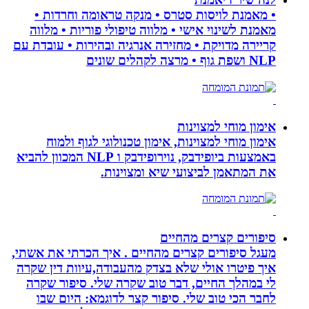
• מאמנת לויסות סטרס • מנקה טראומה וחרדות •
מאמנת לשינוי אישי • מלווה טיפולי פוריות • מלווה
קריירה מדויקת • מחזירה אנרגיה ובהירות • עובדת עם
NLP ושפת גוף • מרצה לקהלים שונים
אימון מוחי למצוינות
אימון מוחי למצוינות, אימון טכנולוגי לגוף ולמוח
באמצעות ביופידבק, נוירופידבק ו NLP המכוון להביא
את המתאמן לביצועי שיא ומצוינות.
סיפורים קצרים מהחיים
מעגל סיפורים קצרים מהחיים . איך הכרתי את אשתי,
איך פיטרו אולי שלא בצדק מהעבודה,עיוות דין שקרה
לי במהלך החיים, דבר טוב שקרה שלי. סיפור שקרה
לחבר הכי טוב שלי. סיפור קצר לדוגמא: היום שבו