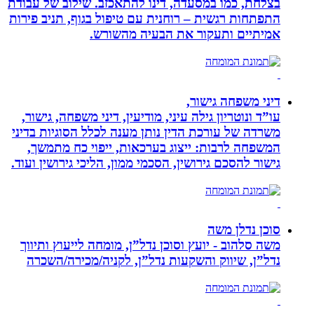
בצלחת, כמו במסעדה, דינו להתאכזב. שילוב של עבודת
התפתחות רגשית – רוחנית עם טיפול בגוף, תניב פירות
אמיתיים ותעקור את הבעיה מהשורש.
דיני משפחה גישור,
עו”ד ונוטריון גילה עיני, מודיעין, דיני משפחה, גישור,
משרדה של עורכת הדין נותן מענה לכלל הסוגיות בדיני
המשפחה לרבות: ייצוג בערכאות, ייפוי כח מתמשך,
גישור להסכם גירושין, הסכמי ממון, הליכי גירושין ועוד.
סוכן נדלן משה
משה סלהוב - יועץ וסוכן נדל”ן, מומחה לייעוץ ותיווך
נדל”ן, שיווק והשקעות נדל”ן, לקניה/מכירה/השכרה