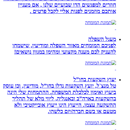
חוזרים למפגשים הדו שבועיים שלנו , אם מעניין
אותכם מוזמנים לפנות אליי לקבל פרטים .
מעגל השפלה
לפניכם המומחים מאזור השפלה ומודיעין, שישמחו
להעניק לכם מענה מקצועי ומהימן במגוון נושאים!
יעוץ השקעות בחו”ל
טל מנצ`ל, יועץ השקעות נדלן בחו”ל, מודיעין, וכן עוסק
ביעוץ ואימון לכלכלת המשפחה. ההתמחות שלי הינה
בהשקעות בארה”ב ובאנגליה, ליווי מלא של תהליך
ההשקעה עצמו. הייעוץ הינו ייעוץ אובייקטיבי ולא
מטעם או בשם חברה/יזם כלשהו.