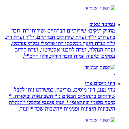
עמיעד טאוב
מחזיק תיקים: שירותיים חברתיים ושירותי דת. חבר
בוועדות: יו”ר ועדת שירותים חברתיים, יו”ר ועדת דת,
יו”ר ועדת חינוך ממלכתי דתי פורמלי ובלתי פורמלי,
ועדת הנהלה, ועדה לתכנון אסטרטגי, ועדת קידום
עסקים וטיפוח יזמות וחבר דירקטוריון החכ”ל.
דיני מיסים צחי
צחי מנע, דיני מיסים, מודיעין, במשרדנו ניתן לקבל
שירותים בתחומים הבאים : * חשבונאות וביקורת. *
מיסוי מקומי ובינלאומי * יעוץ פיננסי וכלכלי *הנהלת
חשבונות חיצונית ופנימית *חשבות שכר * ועוד.