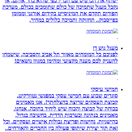
ישתף את הכרטיס עם חבריו כפי שהוא בחר אותם, אז
נקבל מעגל שתמיכה של כולם שתומכים בכולם. מערכת
הפורום תקדם את המיניסייט בקידום אורגני וממומן
בפייסבוק.. תחזוקה ותמיכה כלולים במחיר.
מעגל גוש דן
לפניכם כל המומחים מאזור תל אביב והסביבה, שישמחו
להעניק לכם מענה מקצועי ומהימן במגוון נושאים!
חמישי עיסקי
סוגרים שבוע עם חמישי עסקי במפגשי נטוורקינג,
קבוצת העסקים שרוצה בהצלחתך!. אנו מאמינים
בכוחה של קבוצה והכוח שיש ליחיד בתוכה. אנחנו.
מאמינים בנתינה ובערבות הדדית. בחשיבה בגדול,
בהישגיות, נחישות ופריצת גבולות אישיים ועסקיים. וכל
זאת תוך יצירת שיתופי פעולה בין החברים והאורחים..