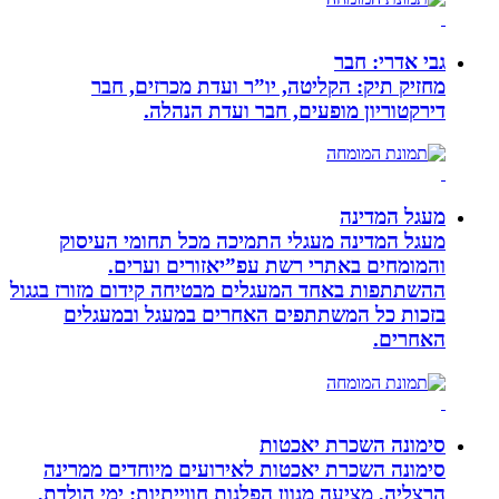
גבי אדרי: חבר
מחזיק תיק: הקליטה, יו”ר ועדת מכרזים, חבר
דירקטוריון מופעים, חבר ועדת הנהלה.
מעגל המדינה
מעגל המדינה מעגלי התמיכה מכל תחומי העיסוק
והמומחים באתרי רשת עפ”יאזורים וערים.
ההשתתפות באחד המעגלים מבטיחה קידום מזורז בגגול
בזכות כל המשתתפים האחרים במעגל ובמעגלים
האחרים.
סימונה השכרת יאכטות
סימונה השכרת יאכטות לאירועים מיוחדים ממרינה
הרצליה, מציעה מגוון הפלגות חווייתיות: ימי הולדת,