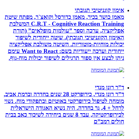
אימון קוגניטיבי תגובתי
מאמן כושר בכיר, מאמן כדורסל וקואצ`ר, מפתח שיטת
C.R.T - Cognitive Reaction Training המשלבת
אפליקציה, ערכה וספר ”עולמות מופלאים” (תורת
האימון הקוגניטיבי תגובתי). שיטה ייחודית לשיפור
יכולות מוחיות-מוטוריות. השיטה משולבת אפליקציה
ייחודית וערכה ייעודיות בשם: Want to React עימם
ניתן לבצע אין ספור תרגילים לשיפור יכולות מוח-גוף.
ד”ר רונן מנדי
ד”ר רונן מנדי, כירופרקט 28 שנים בחדרה וברמת אביב,
מומחה לטיפול כירופרקטי באוטיזם ובתפקודי מוח. נשוי
לרחל + 4, גר בחדרה. היה נשיא האגודה הישראלית
לכירופרקטיקה, עבד 8 שנים ביחידה לשיכוך כאב בבית
חולים רמב”ם