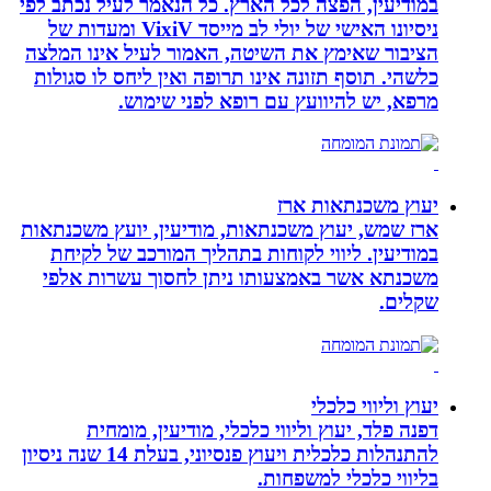
במודיעין, הפצה לכל הארץ. כל הנאמר לעיל נכתב לפי
ניסיונו האישי של יולי לב מייסד VixiV ומעדות של
הציבור שאימץ את השיטה, האמור לעיל אינו המלצה
כלשהי. תוסף תזונה אינו תרופה ואין ליחס לו סגולות
מרפא, יש להיוועץ עם רופא לפני שימוש.
יעוץ משכנתאות ארז
ארז שמש, יעוץ משכנתאות, מודיעין, יועץ משכנתאות
במודיעין. ליווי לקוחות בתהליך המורכב של לקיחת
משכנתא אשר באמצעותו ניתן לחסוך עשרות אלפי
שקלים.
יעוץ וליווי כלכלי
דפנה פלד, יעוץ וליווי כלכלי, מודיעין, מומחית
להתנהלות כלכלית ויעוץ פנסיוני, בעלת 14 שנה ניסיון
בליווי כלכלי למשפחות.