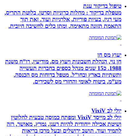
טיפול בדיקור ענת
מטפלת בדיקור : מחלות כרוניות וסרטן. בלוטת התריס,
מעי רגיז, בעיות פוריות, אלרגיות ועוד. זאת תוך
התאמת תזונה מתאימה, ומתן כלים לחשיבה חיובית.
יעוץ מס חן
חן נוי, הנהלת חשבונות ויעוץ מס, מודיעין, רו”ח משנת
1988. כ15 שנים מנהל כספים בחברות תעשייה
ותשתיות בארץ ובחו”ל. מטפל בדוחות מס הכנסה,
מע”מ, ביטוח לאומי והחזרי מס לשכירים.
יולי לב VixiV
יולי לב מייסד VixiV ומפתח כמוסה טבעית לחלוטין
ושיטת אכילה ייחודית להיות רענן, נמרץ, מאושר, רזה
לתמיד ועוד. תושב ירושלים ובעל מרכז בריאות