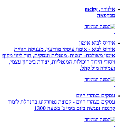
אלוורה, mcity
סבקפאה
איריס לביא אימון
איריס לביא - אימון עיסקי מודיעין. מעניקה חוויית
אימון משולבת: רגשית, מנטלית ועסקית, תוך ליווי מקיף
ויסודי חידוד היכולות המנטליות, יצירת ביטחון עצמי,
ועמידה מול קהל.
עסקים בצהרי היום
עסקים בצהרי היום - קבוצת נטוורקינג בהנהלת לימור
קרנסה נפגשת בזום בימי ג` בשעה 1300