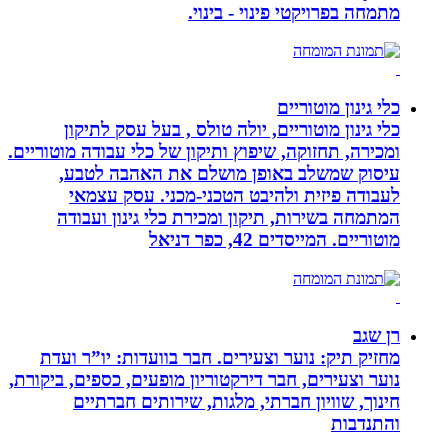
מתמחה בפרויקטי פינוי - בינוי.
כלי גינון מוטוריים
כלי גינון מוטוריים, יולה טולס , בעל עסק לתיקון
ומכירה, תחזוקה, שיפוץ ותיקון של כלי עבודה מוטוריים.
עיסוק שמשלב באופן מושלם את האהבה לטבע,
לעבודה פיזית ולהיבט הטכני-מכני. עסק עצמאי
המתמחה בשירות, תיקון ומכירת כלי גינון ועבודה
מוטוריים. המייסדים 42, כפר דניאל
רן שגב
מחזיק תיק: נוער וצעירים. חבר בוועדות: יו”ר ועדת
נוער וצעירים, חבר דירקטוריון מופעים, כספים, ביקורת,
חינוך, שוויון חברתי, מלגות, שירותים חברתיים
והתנדבות