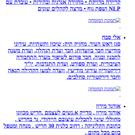
קריירה מדויקת • מחזירה אנרגיה ובהירות • עובדת עם
NLP ושפת גוף • מרצה לקהלים שונים
אלי סבח
סגן ראש העיר. מחזיק תיק: שיכון ותשתיות. עירוני
מודיעין חבר בוועדות: חבר ועדת הנהלה, ועדת משנה
לתכנון ובניה, חבר פורום לשיפור מערך התחבורה
הציבורית, ועדת ספורט, ועדת התנדבות, יו”ר
דירקטוריון עירוני מודיעין, וועדה למען הקהילה הגאה
וחבר דירקטוריון סחלבים.
אורגד מירון
אורגד מירון , מדייק א.נשים לעצמם .חריש מכוונן
מחוללי שינוי לתכלית עיצובם הייחודי. גר בחריש .
כתובת הקליניקה : רחוב כלנית 30 חריש . מנחה ומטפל
בזום מכל מקום .