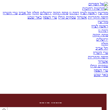
ן
ראשון לציון
רמת גן
פתח תקוה
ירושלים
חולון
תל אביב
ערי השרון
והקריות
אשדוד
עסקים ונדלן
ערי הצפון
באר שבע
ן
לציון
ן
קוה
ים
יב
שרון
והקריות
ד
 ונדלן
צפון
שבע
חיפוש באתר