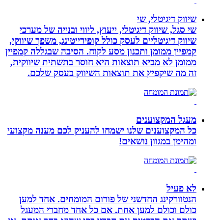
שיווק דיגיטלי, שי
שי סגל, שיווק דיגיטלי, ייעוץ, ליווי ובנייה של מערכי
שיווק דיגיטליים לעסק כולל קופירייטינג, משפך שיווקי,
קמפיין ממומן ותכנון מסע לקוח. הסיבה שבגללה קמפיין
ממומן לא מביא תוצאות היא חוסר בתשתית שיווקית,
זה מה שיקפיץ את תוצאות השיווק בעסק שלכם.
מעגל המקצוענים
כל המקצוענים שלנו ישמחו להעניק לכם מענה מקצועי
ומהימן במגוון נושאים!
לא פעיל
הנטוורקינג החדשני של פורום המומחים. אחד למען
כולם וכולם למען אחת. אם כל אחד מחברי המעגל