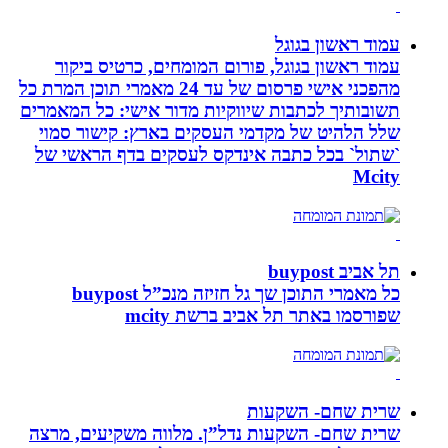
עמוד ראשון בגוגל
עמוד ראשון בגוגל, פורום המומחים, כרטיס ביקור
מהפכני אישי פרסום של עד 24 מאמרי תוכן המרת כל
תשובותיך לכתבות שיווקיות מדור אישי: כל המאמרים
שלל הלהיט של מקדמי העסקים בארץ: קישור סמוי
`שתול` בכל כתבה אינדקס לעסקים בדף הראשי של
Mcity
תל אביב buypost
כל מאמרי התוכן שך גל חזיזה מנכ”ל buypost
שפורסמו באתר תל אביב ברשת mcity
שרית שחם- השקעות
שרית שחם- השקעות נדל”ן. מלווה משקיעים, מרצה