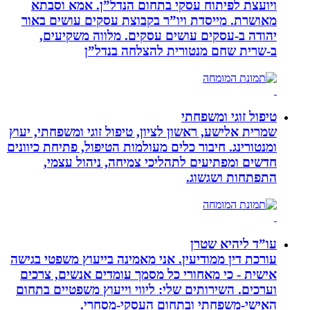
ויועצת לפיתוח עסקי בתחום הנדל”ן. אמא וסבתא
מאושרת. ‏מייסדת ויו”ר בקבוצת עסקים עושים באור
יהודה‏ ב-‏עסקים עושים עסקים‏. ‏מלווה משקיעים,
ב-‏שרית שחם מנטורית להצלחה בנדל”ן‏
טיפול זוגי ומשפחתי
שמרית אלישע, ראשון לציון, טיפול זוגי ומשפחתי, יעוץ
ומנטורינג. חיבור כלים מעולמות הטיפול, פתיחת כיוונים
חדשים ומפתיעים לתהליכי צמיחה, ניהול עצמי,
התפתחות ושגשוג.
עו”ד ליהיא שטרן
עורכת דין ממודיעין. אני מאמינה בייעוץ משפטי בגישה
אישית - כי מאחורי כל מסמך עומדים אנשים, צרכים
וערכים. השירותים שלי: ליווי וייעוץ משפטיים בתחום
האישי-משפחתי ובתחום העסקי-מסחרי.