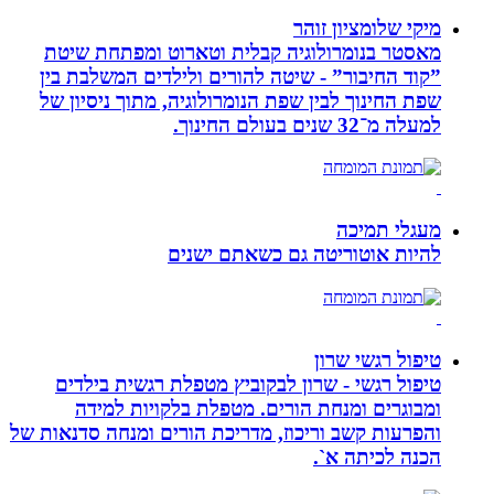
מיקי שלומציון זוהר
מאסטר בנומרולוגיה קבלית וטארוט ומפתחת שיטת
”קוד החיבור” - שיטה להורים ולילדים המשלבת בין
שפת החינוך לבין שפת הנומרולוגיה, מתוך ניסיון של
למעלה מ־32 שנים בעולם החינוך.
מעגלי תמיכה
להיות אוטוריטה גם כשאתם ישנים
טיפול רגשי שרון
טיפול רגשי - שרון לבקוביץ מטפלת רגשית בילדים
ומבוגרים ומנחת הורים. מטפלת בלקויות למידה
והפרעות קשב וריכוז, מדריכת הורים ומנחה סדנאות של
הכנה לכיתה א`.