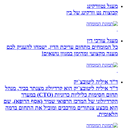
מעגל נטוורקינג
קבוצות נט וורקינג של ביז
מעגל עורכי דין
כל המומחים מתחום עריכת הדין, ישמחו להעניק לכם
מענה מקצועי ומהימן במגוון נושאים!
ד”ר איליה ליטובצ`יק
ד”ר איליה ליטובצ`יק הוא קרדיולוג מצנתר בכיר, מנהל
תחום חסימות כליליות כרוניות (CTO) במערך
הקרדיולוגי של המרכז הרפואי שמיר (אסף הרופא), שם
הוא מבצע צנתורים מורכבים ומוביל את התחום ברמה
הלאומית.