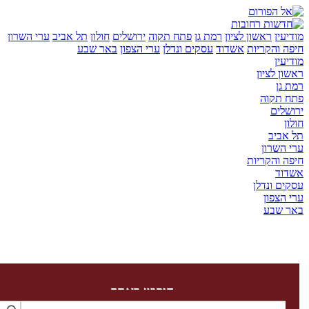
ן
ראשון לציון
רמת גן
פתח תקוה
ירושלים
חולון
תל אביב
ערי השרון
והקריות
אשדוד
עסקים ונדלן
ערי הצפון
באר שבע
ן
לציון
ן
קוה
ים
יב
שרון
והקריות
ד
 ונדלן
צפון
שבע
חיפוש באתר