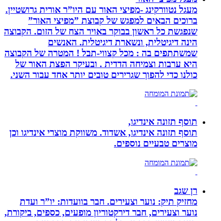
מעגל נטוורקינג -מפיצי האור עם היו”ר אורית גרושטיין.
ברוכים הבאים למפגש של קבוצת ”מפיצי האור”
שנפגשת כל ראשון בבוקר באויר הצח של הזום. הקבוצה
הינה דיגיטלית, ונשארת דיגיטלית. האנשים
שמשתתפים בה : מכל קצווי-תבל ! המטרה של הקבוצה
היא ערבות וצמיחה הדדית . ובעיקר הפצת האור של
כולנו כדי להפוך שגרירים טובים יותר אחד עבור השני.
תוסף תזונה אינדיגו,
תוסף תזונה אינדיגו, אשדוד. משווקת מוצרי אינדיגו וכן
מוצרים טבעיים נוספים.
רן שגב
מחזיק תיק: נוער וצעירים. חבר בוועדות: יו”ר ועדת
נוער וצעירים, חבר דירקטוריון מופעים, כספים, ביקורת,