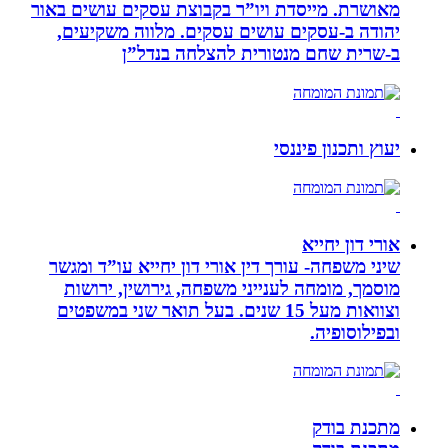
מאושרת. ‏מייסדת ויו”ר בקבוצת עסקים עושים באור
יהודה‏ ב-‏עסקים עושים עסקים‏. ‏מלווה משקיעים,
ב-‏שרית שחם מנטורית להצלחה בנדל”ן‏
יעוץ ותכנון פיננסי
אורי דון יחייא
שיני משפחה- עורך דין אורי דון יחייא עו”ד ומגשר
מוסמך, מומחה לענייני משפחה, גירושין, ירושות
וצוואות מעל 15 שנים. בעל תואר שני במשפטים
ובפילוסופיה.
מתכנת בודק