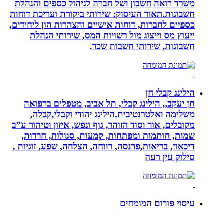
משרד רואה חשבון ושל חברה לניהול כספים והנהלת
חשבונות.תאור העיסוק: שירותי ביקורת ועריכת דוחות
כספיים לחברות, דוחות אישיים והצהרות הון ליחידים,
ייעוץ מס וייצוג מול רשויות המס, שירותי הנהלת
חשבונות, שירותי חשבות שכר.
הילינג קבלי חן
חן יעקב,, הילינג קבלי, תל אביב, מטפלים ברפואה
משלימה ואלטרנטיבית.הילינג יהודי וקבלי,קבלה,
מקובלים, אור וסוד הזוהר, גוף ונפש, איזון וטיהור ע”ב
שמות, חותמות ומפתחות, קמעות, סגולות, חרדות,
דיכאון, בריאות,פרנסה, רווחה, הצלחה, שפע, זוגיות ,
סילוק עין רעה
עיסוי פורום המומחים