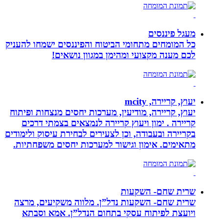
מעגל פיננסים
כל המומחים מתחומי הביטוח והפיננסים ישמחו להעניק
לכם מענה מקצועי ומהימן במגוון נושאים!
יעוץ, קריירה, mcity
יעוץ, קריירה, מודיעין, מערכות יחסים מנצחות ופיתוח
קריירה . ימון ויעוץ קריירה לנמצאים בצמתי דרכים
בקריירה ובעבודה, וכן לצעירים לבחירת עיסוק ולימודים
מתאימים. אימון וגישור למערכות יחסים משפחתיות.
שרית שחם- השקעות
שרית שחם- השקעות נדל”ן. מלווה משקיעים, מרצה
ויועצת לפיתוח עסקי בתחום הנדל”ן. אמא וסבתא