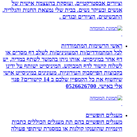
וציורים אבסטרקטיים, ועוסקת בהעצמה אישית של
אנשים ובעיקר נשים. בבית שלי נמצאת החנות והגלריה,
התכשיטים, הציורים ובגדים .
ראשי הרשימות המתמודדות
לכל המתמודדים/ות המעונינים/ות לשלב דף מסרים או
דף אחר במיניסייט, אותו ניתן בהמשך לשתף במדיה, יש
לשלוח קישור לדף המבוקש. המיניסייט ישותף על ידינו
בקבוצות הפייסבוק העירוניות. מעונינים במיניסייט אישי
שיחשוף את כל הקמפיין שלכם ב 14 קישורים? פנוי
אלי באישי. 0526626700
מעגלים חופשיים
מעגלים חופשיים בהם תת מעגלים הכוללים כתבות
חינמיות שהוענקו קולגות או במסגרת שיתופי פעולה