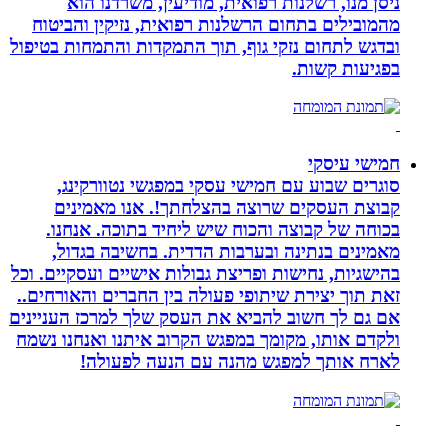
ניסן מנו, רשלנות רפואית, מודיעין, משרדנו הוא
מהמובילים בתחום הרשלנות רפואית, נזיקין והביטוח
ובדגש לתחום נזקי גוף, תוך התמקדות והתמחות בטיפול
בפגיעות קשות.
חמישי עיסקי
סוגרים שבוע עם חמישי עסקי במפגשי נטוורקינג,
קבוצת העסקים שרוצה בהצלחתך!. אנו מאמינים
בכוחה של קבוצה והכוח שיש ליחיד בתוכה. אנחנו.
מאמינים בנתינה ובערבות הדדית. בחשיבה בגדול,
בהישגיות, נחישות ופריצת גבולות אישיים ועסקיים. וכל
זאת תוך יצירת שיתופי פעולה בין החברים והאורחים..
אם גם לך חשוב להביא את העסק שלך למרכז העניינים
ולקדם אותו, מקומך במפגש הקרוב איתנו ואנחנו נשמח
לארח אותך למפגש מהנה עם הנעה לפעולה!