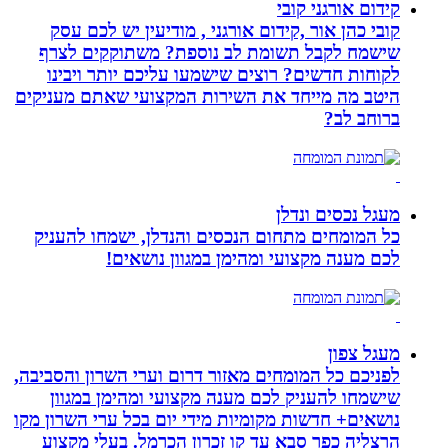
קידום אורגני קובי
קובי כהן אור ,קידום אורגני , מודיעין יש לכם עסק
שישמח לקבל תשומת לב נוספת? משתוקקים לצרף
לקוחות חדשים? רוצים שישמעו עליכם יותר ויבינו
היטב מה מייחד את השירות המקצועי שאתם מעניקים
ברוחב לב?
מעגל נכסים ונדלן
כל המומחים מתחום הנכסים והנדלן, ישמחו להעניק
לכם מענה מקצועי ומהימן במגוון נושאים!
מעגל צפון
לפניכם כל המומחים מאזור דרום וערי השרון והסביבה,
שישמחו להעניק לכם מענה מקצועי ומהימן במגוון
נושאים+ חדשות מקומיות מידי יום בכל ערי השרון מקו
הרצליה כפר סבא עד קו זכרון הכרמל. בעלי מקצוע