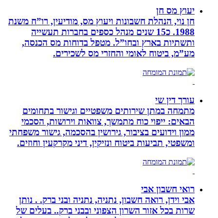
יעוץ מס חן
חן נוי, הנהלת חשבונות ויעוץ מס, מודיעין, רו”ח משנת
1988. כ15 שנים מנהל כספים בחברות תעשייה
ותשתיות בארץ ובחו”ל. מטפל בדוחות מס הכנסה,
מע”מ, ביטוח לאומי והחזרי מס לשכירים.
עורך דין שי
מתמחה במתן שירותים משפטיים וגישור בתחומים
הבאים: ייפוי כוח מתמשך, צוואות וירושות, הסכמי
ממון וידועים בציבור, גירושין בהסכמה, גישור משפחתי
ומשפטי, תביעות ביטוח ונזיקין, דיני מקרקעין וחוזים.
רואי חשבון אבי
אבי וידן, רואה חשבון, נתניה, נתניה ובני ברק. . נותן
שרות בכל אזור השרון הצפוני ובבני ברק.. בעלים של