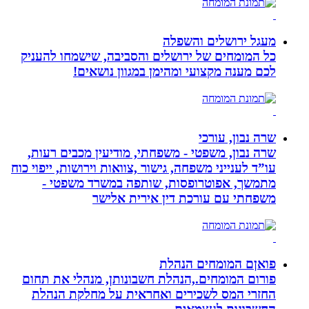
מעגל ירושלים והשפלה
כל המומחים של ירושלים והסביבה, שישמחו להעניק
לכם מענה מקצועי ומהימן במגוון נושאים!
שרה נבון, עורכי
שרה נבון, משפטי - משפחתי, מודיעין מכבים רעות,
עו”ד לענייני משפחה, גישור ,צוואות וירושות, ייפוי כוח
מתמשך, אפוטרופסות, שותפה במשרד משפטי -
משפחתי עם עורכת דין אירית אלישר
פואןם המומחים הנהלת
פורום המומחים.,הנהלת חשבונותן, מנהלי את תחום
החזרי המס לשכירים ואחראית על מחלקת הנהלת