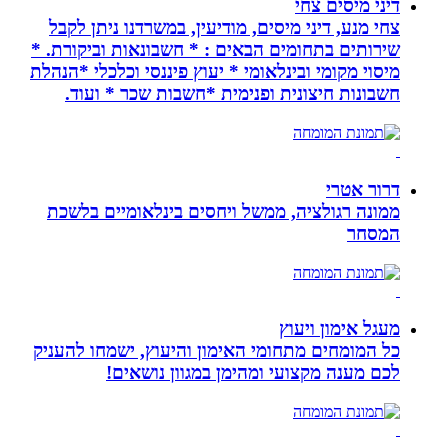
דיני מיסים צחי
צחי מנע, דיני מיסים, מודיעין, במשרדנו ניתן לקבל
שירותים בתחומים הבאים : * חשבונאות וביקורת. *
מיסוי מקומי ובינלאומי * יעוץ פיננסי וכלכלי *הנהלת
חשבונות חיצונית ופנימית *חשבות שכר * ועוד.
דרור אטרי
ממונה רגולציה, ממשל ויחסים בינלאומיים בלשכת
המסחר
מעגל אימון ויעוץ
כל המומחים מתחומי האימון והיעוץ, ישמחו להעניק
לכם מענה מקצועי ומהימן במגוון נושאים!