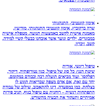
החשבונות לעצמאים.
אימון קוגנטיבי- התנהגותי
שרה ברקוביץ, אימון קוגנטיבי התנהגותי, מודיעין,
מאמנת אישית לקשב באמצעות תנועה. מטפלת אישית
במבוגרים, ילדים ונוער אשר אובחנו כבעלי קשיי למידה,
קשב, זיכרון.
טיפול ריגשי, אורית
שיטת הנני: כל סוג של טיפול, כגון נטורופתיה, דיקור,
רפלקסו` ועוד מביאים תועלת רבה וכבודם במקומם.
יחד עם זאת, אם אדם מצפה שבריאות תוגש לו
בצלחת, כמו במסעדה, דינו להתאכזב. שילוב של עבודת
התפתחות רגשית – רוחנית עם טיפול בגוף, תניב פירות
אמיתיים ותעקור את הבעיה מהשורש.