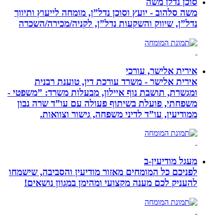
סוכן נדלן משה
משה סלהוב - יועץ וסוכן נדל”ן, מומחה לייעוץ ותיווך
נדל”ן, שיווק והשקעות נדל”ן, לקניה/מכירה/השכרה
אירית אלישר, עורכי
אירית אלישר - משרד עורכת דין, טוענת רבנית
ומגשרת, תושבת נוף איילון, מבעלות משרד: ”משפטי -
משפחתי, פועלת בשיתוף פעולה עם עו”ד שרה נבון
ממודיעין, עו”ד לדיני משפחה, גישור וצוואות.
מעגל מודיעין-ב
לפניכם כל המומחים מאזור מודיעין והסביבה, שישמחו
להעניק לכם מענה מקצועי ומהימן במגוון נושאים!