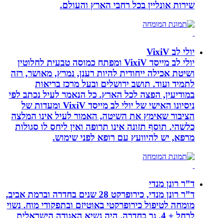
שירות אונליין בכל רחבי הארץ והעולם.
יולי לב VixiV
יולי לב מייסד VixiV ומפתח כמוסה טבעית לחלוטין
ושיטת אכילה ייחודית להיות רענן, נמרץ, מאושר, רזה
לתמיד ועוד. תושב ירושלים ובעל מרכז בריאות
במודיעין, הפצה לכל הארץ. כל הנאמר לעיל נכתב לפי
ניסיונו האישי של יולי לב מייסד VixiV ומעדות של
הציבור שאימץ את השיטה, האמור לעיל אינו המלצה
כלשהי. תוסף תזונה אינו תרופה ואין ליחס לו סגולות
מרפא, יש להיוועץ עם רופא לפני שימוש.
ד”ר רונן מנדי
ד”ר רונן מנדי, כירופרקט 28 שנים בחדרה וברמת אביב,
מומחה לטיפול כירופרקטי באוטיזם ובתפקודי מוח. נשוי
לרחל + 4, גר בחדרה. היה נשיא האגודה הישראלית