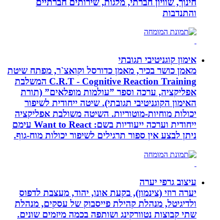
חינוך, שוויון חברתי, מלגות, שירותים חברתיים
והתנדבות
אימון קוגניטיבי תגובתי
מאמן כושר בכיר, מאמן כדורסל וקואצ`ר, מפתח שיטת
C.R.T - Cognitive Reaction Training המשלבת
אפליקציה, ערכה וספר ”עולמות מופלאים” (תורת
האימון הקוגניטיבי תגובתי). שיטה ייחודית לשיפור
יכולות מוחיות-מוטוריות. השיטה משולבת אפליקציה
ייחודית וערכה ייעודיות בשם: Want to React עימם
ניתן לבצע אין ספור תרגילים לשיפור יכולות מוח-גוף.
עיצוב גרפי יערה
יערה רוזי (צינמון), בקעת אונו, יהוד, מעצבת לדפוס
ולדיגיטל, מנהלת קהילת פייסבוק של עסקים, מנהלת
שתי קבוצות נטוורקינג ושותפה בכמה מיזמים שונים.