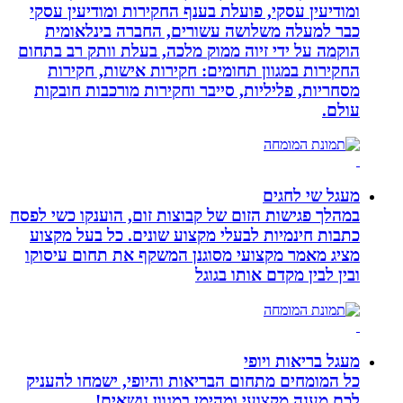
ומודיעין עסקי, פועלת בענף החקירות ומודיעין עסקי
כבר למעלה משלושה עשורים, החברה בינלאומית
הוקמה על ידי זיוה ממוק מלכה, בעלת וותק רב בתחום
החקירות במגוון תחומים: חקירות אישות, חקירות
מסחריות, פליליות, סייבר וחקירות מורכבות חובקות
עולם.
מעגל שי לחגים
במהלך פגישות הזום של קבוצות זום, הוענקו כשי לפסח
כתבות חינמיות לבעלי מקצוע שונים. כל בעל מקצוע
מציג מאמר מקצועי מסוגנן המשקף את תחום עיסוקו
ובין לבין מקדם אותו בגוגל
מעגל בריאות ויופי
כל המומחים מתחום הבריאות והיופי, ישמחו להעניק
לכם מענה מקצועי ומהימן במגוון נושאים!